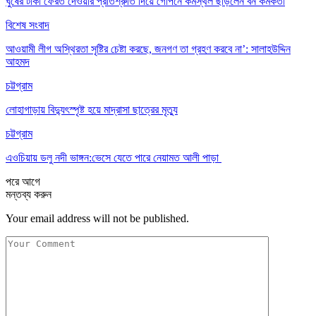
ঘুষের টাকা ফেরত দেওয়ার প্রতিশ্রুতি দিয়ে গোপনে কর্মস্থল ছাড়লেন বন কর্মকর্তা
বিশেষ সংবাদ
আওয়ামী লীগ অস্থিরতা সৃষ্টির চেষ্টা করছে, জনগণ তা গ্রহণ করবে না’: সালাহউদ্দিন
আহমদ
চট্টগ্রাম
লোহাগাড়ায় বিদ্যুৎস্পৃষ্ট হয়ে মাদ্রাসা ছাত্রের মৃত্যু
চট্টগ্রাম
এওচিয়ায় ডলু নদী ভাঙ্গন:ভেসে যেতে পারে নেয়ামত আলী পাড়া
পরে
আগে
মন্তব্য করুন
Your email address will not be published.