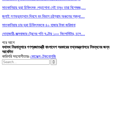
সাতকানিয়ায় ভূয়া চিকিৎসক :পড়াশোনা নেই তবুও তারা বিশেষজ্ঞ,…
জুলাই গণঅভ্যুত্থান দিবসে বন বিভাগ চট্টগ্রাম অঞ্চলের শ্রদ্ধা…
সাতকানিয়ায় চার ভুয়া চিকিৎসককে ৪০ হাজার টাকা জরিমানা
দোহাজারী-কক্সবাজার ট্রেনের গতি ঘণ্টায় ১০০ কিলোমিটার, চলে…
পরে
আগে
যথাযথ নিয়মানুসারে গণপ্রজাতন্ত্রী বাংলাদেশ সরকারের তথ্যমন্ত্রণালয়ে নিবন্ধনের জন্য
আবেদিত
কারিগরি সহযোগীতায়ঃ
কোডেক্স টেকনোলজি