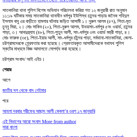
সাতকানিয়া থানা পুলিশ বিশেষ অভিযান পরিচালনা করিয়া গত ১২ জনুয়ারী রাত অনুমান
১১:১৯ ঘটিকার সময় সাতকানিয়া থানাধীন ধর্মপুর ইউপিস্থ চান্দের পাড়ায় জনৈক শহিদুল
ইসলাম বাবু এর বাড়ীতে হামলার ঘটনায় জড়িত আসামী ১। নুরুল আলম (৫৭), পিতা-মৃত
চুন্নু মিয়া, ২। মোঃ সাকিব (২০), পিতা-নুরুল আলম, উভয়সাং-ধর্মপুর ৫নং ওয়ার্ড, চান্দের
পাড়া, ৩। আবদুল্ল্যাহ (৪৮), পিতা-পুতুন আলী, সাং-ধর্মপুর ৩নং ওয়ার্ড মহুরী পাড়া, ৪।
মোঃ ফারুক (৩৫), পিতা-ইয়ার আলী, সাং-ধর্মপুর চাঁন্দের পাড়া, সর্বথানা-সাতকানিয়া, জেলা-
চট্টগ্রামদেরকে গ্র্রেফতার করা হয়েছে। গ্রেফতারকৃত আসামীদেরকে যথাযথ পুলিশ
স্কটের মাধ্যমে বিজ্ঞ আদালতে সোপর্দ্য করা হয়েছে।
চট্টগ্রাম সংবাদ/ আই এইচ।
শেয়ার
আগে
জাতীয় দল থেকে বাদ নেইমার
পরে
আহলা দরবার শরীফের আছাদ আলী কেবলা’র ওরশ ১৭ জানুয়ারি
এই বিভাগের আরো সংবাদ
More from author
সারা বাংলা