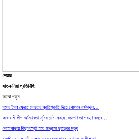
শেয়ার
সাতকানিয়া প্রতিনিধি:
আরো পড়ুন
ঘুষের টাকা ফেরত দেওয়ার প্রতিশ্রুতি দিয়ে গোপনে কর্মস্থল…
আওয়ামী লীগ অস্থিরতা সৃষ্টির চেষ্টা করছে, জনগণ তা গ্রহণ করবে…
লোহাগাড়ায় বিদ্যুৎস্পৃষ্ট হয়ে মাদ্রাসা ছাত্রের মৃত্যু
এওচিয়ায় ডলু নদী ভাঙ্গন:ভেসে যেতে পারে নেয়ামত আলী পাড়া