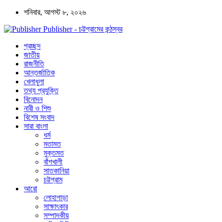
শনিবার, আগস্ট ৮, ২০২৬
Publisher - চট্টগ্রামের কন্ঠস্বর
প্রচ্ছদ
জাতীয়
রাজনীতি
আন্তর্জাতিক
খেলাধুলা
তথ্য প্রযুক্তি
বিনোদন
নারী ও শিশু
বিশেষ সংবাদ
সারা বাংলা
ধর্ম
মতামত
মুক্তমত
বাঁশখালী
সাতকানিয়া
চট্টগ্রাম
আরো
লোহাগাড়া
সাক্ষাৎকার
সম্পাদকীয়