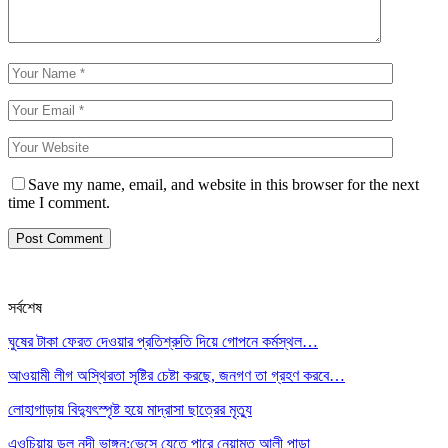
Save my name, email, and website in this browser for the next
time I comment.
সর্বশেষ
ঘুষের টাকা ফেরত দেওয়ার প্রতিশ্রুতি দিয়ে গোপনে কর্মস্থল…
আওয়ামী লীগ অস্থিরতা সৃষ্টির চেষ্টা করছে, জনগণ তা গ্রহণ করবে…
লোহাগাড়ায় বিদ্যুৎস্পৃষ্ট হয়ে মাদ্রাসা ছাত্রের মৃত্যু
এওচিয়ায় ডলু নদী ভাঙ্গন:ভেসে যেতে পারে নেয়ামত আলী পাড়া