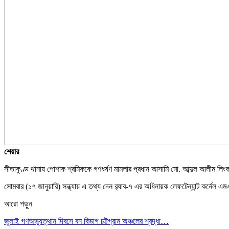
শেয়ার
সীতাকুণ্ড থানায় পোশাক শ্রমিককে গণধর্ষণ মামলার প্রধান আসামি মো. আব্দুল আলীম লিং
সোমবার (১৭ জানুয়ারি) সন্ধ্যায় এ তথ্য দেন র‌্যাব-৭ এর অধিনায়ক লেফটেন্যান্ট কর্নেল 
আরো পড়ুন
জুলাই গণঅভ্যুত্থান দিবসে বন বিভাগ চট্টগ্রাম অঞ্চলের শ্রদ্ধা…