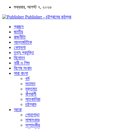
শুক্রবার, আগস্ট ৭, ২০২৬
Publisher - চট্টগ্রামের কন্ঠস্বর
প্রচ্ছদ
জাতীয়
রাজনীতি
আন্তর্জাতিক
খেলাধুলা
তথ্য প্রযুক্তি
বিনোদন
নারী ও শিশু
বিশেষ সংবাদ
সারা বাংলা
ধর্ম
মতামত
মুক্তমত
বাঁশখালী
সাতকানিয়া
চট্টগ্রাম
আরো
লোহাগাড়া
সাক্ষাৎকার
সম্পাদকীয়