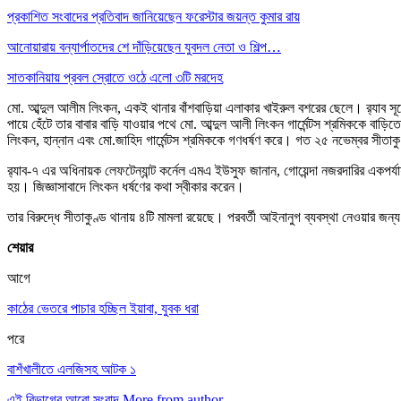
প্রকাশিত সংবাদের প্রতিবাদ জানিয়েছেন ফরেস্টার জয়ন্ত কুমার রায়
আনোয়ারায় বন্যার্পাতদের শে দাঁড়িয়েছেন যুবদল নেতা ও শিল্প…
সাতকানিয়ায় প্রবল স্রোতে ওঠে এলো ৩টি মরদেহ
মো. আব্দুল আলীম লিংকন, একই থানার বাঁশবাড়িয়া এলাকার খাইরুল বশরের ছেলে। র‌্যাব সূত্
পায়ে হেঁটে তার বাবার বাড়ি যাওয়ার পথে মো. আব্দুল আলী লিংকন গার্মেন্টস শ্রমিককে বাড়
লিংকন, হান্নান এবং মো.জাহিদ গার্মেন্টস শ্রমিককে গণধর্ষণ করে। গত ২৫ নভেম্বর সীতা
র‌্যাব-৭ এর অধিনায়ক লেফটেন্যান্ট কর্নেল এমএ ইউসুফ জানান, গোয়েন্দা নজরদারির একপর
হয়। জিজ্ঞাসাবাদে লিংকন ধর্ষণের কথা স্বীকার করেন।
তার বিরুদ্ধে সীতাকুণ্ড থানায় ৪টি মামলা রয়েছে। পরবর্তী আইনানুগ ব্যবস্থা নেওয়ার জন্য
শেয়ার
আগে
কাঠের ভেতরে পাচার হচ্ছিল ইয়াবা, যুবক ধরা
পরে
বাশঁখালীতে এলজিসহ আটক ১
এই বিভাগের আরো সংবাদ
More from author