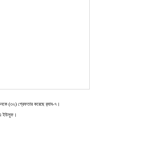
কনকে (৩২) গ্রেফতার করেছে র‌্যাব-৭।
এমএ ইউসুফ।