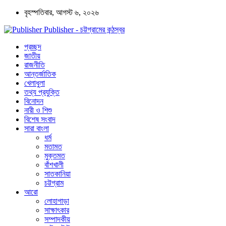
বৃহস্পতিবার, আগস্ট ৬, ২০২৬
Publisher - চট্টগ্রামের কন্ঠস্বর
প্রচ্ছদ
জাতীয়
রাজনীতি
আন্তর্জাতিক
খেলাধুলা
তথ্য প্রযুক্তি
বিনোদন
নারী ও শিশু
বিশেষ সংবাদ
সারা বাংলা
ধর্ম
মতামত
মুক্তমত
বাঁশখালী
সাতকানিয়া
চট্টগ্রাম
আরো
লোহাগাড়া
সাক্ষাৎকার
সম্পাদকীয়