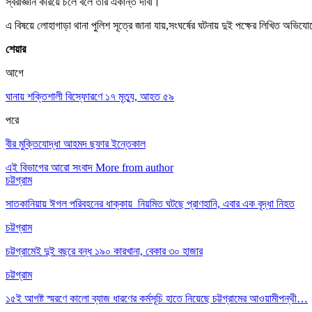
স্বরাজ্ঞান করিয়ে চলে বলে তারঁ একান্ত দাবী।
এ বিষয়ে লোহাগাড়া থানা পুলিশ সূত্রে জানা যায়,সংঘর্ষের ঘটনায় দুই পক্ষের লিখিত অভিযো
শেয়ার
আগে
ঘানায় শক্তিশালী বিস্ফোরণে ১৭ মৃত্যু, আহত ৫৯
পরে
বীর মুক্তিযোদ্ধা আহমদ ছফার ইন্তেকাল
এই বিভাগের আরো সংবাদ
More from author
চট্টগ্রাম
সাতকানিয়ায় ঈগল পরিবহনের ধাক্কায় নিয়মিত ঘটছে প্রাণহানি, এবার এক বৃদ্ধা নিহত
চট্টগ্রাম
চট্টগ্রামেই দুই বছরে বন্ধ ১৯০ কারখানা, বেকার ৩০ হাজার
চট্টগ্রাম
১৫ই আগষ্ট স্মরণে কালো ব্যাজ ধারণের কর্মসূচি হাতে নিয়েছে চট্টগ্রামের আওয়ামীপন্থী…