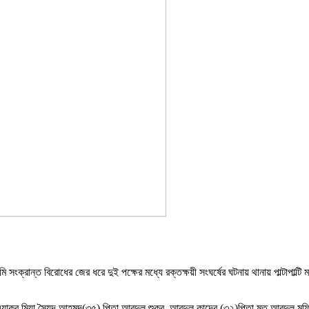
ংক্রান্ত বিরোধের জের ধরে দুই পক্ষের মধ্যে রক্তক্ষয়ী সংঘর্ষের ঘটনায় থানায় পাল্টাপাল্ট
এয়াকুব মিয়া,সৈয়দ আহমদ(৩৫) পিতা আবদুল শুকুর, আবদুল কাদের (৩২)পিতা মৃত আবদুল মফি