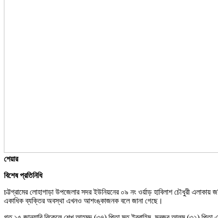
শেয়ার
বিশেষ প্রতিনিধি
চট্টগ্রামের লোহাগাড়া উপজেলার সদর ইউনিয়নের ০৯ নং ওর্য়াড় হাবিলাশ চৌধুরী এলাকায় জমি স
একাধিক ব্যক্তির অবস্থা এখনও আশংঙ্কাজনক বলে জানা গেছে।
গত ১৫ জানুয়ারি বিকেলে শেখ আহমদ (৩৭) পিতা মৃত ইব্রাহিম ,মনজুর আলম (৩২) পিতা 