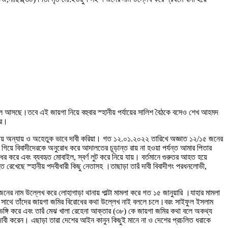
চলে আসছে।তবে এই জায়গা নিয়ে বহুবার স্হানীয় পর্যায়ের সালিশ বৈঠকে বসেও শেখ আহমদ
রে।
ে চায় অন্যায় ও অহেতুক ভাবে দাবী করিয়া। গত ১২.০১.২০২২ তারিখে অজ্ঞাত ১২/১৫ জনের
ে গিয়ে বিবাদীদেরকে অনুরোধ করে আদালতের চূড়ান্ত রায় না হওয়া পর্যন্ত আমার পিতার
র করে এবং ব্যবহৃত মোবাইল, স্বর্ণ লুট করে নিয়ে যায়। বর্তমানে গুরুতর আহত হয়ে
 রেখেছে স্হানীয় পদবীধারী কিছু নেতাসহ ।তাছাড়া তারঁ দাবী বিবাদীগং পরধনলোভী,
নের নাম উল্লেখ করে লোহাগাড়া থানায় পাল্টা মামলা করে গত ১৫ জানুয়ারি ।যাহার মামলা
ের সাথে তাঁদের জায়গা জমির বিরোধের কথা উল্লেখ নাই বললে চলে।বরং সাইফুল ইসলাম
গভঙ্গি করে এবং তারঁ মেঝ খালা রেহেনা আক্তার (৩৮) কে জায়গা জমির কথা বলে অকথ্য
াবী করেন। এছাড়া তারা দেশের আইন কানুন কিছুই মানে না ও দেশের প্রচলিত ধরাকে