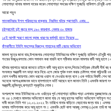
লোহাগাড়া থানায় মামলা দায়ের করেন লোহাগাড়া সদরের দক্ষিণ সুখছড়ি হাবিলাশ চৌধুরী 
আরো পড়ুন
সাতকানিয়ায় ঈগল পরিবহনের ধাক্কায় নিয়মিত ঘটছে প্রাণহানি, এবার…
চট্টগ্রামেই দুই বছরে বন্ধ ১৯০ কারখানা, বেকার ৩০ হাজার
১৫ই আগষ্ট স্মরণে কালো ব্যাজ ধারণের কর্মসূচি হাতে নিয়েছে…
বাঁশখালীতে ইউপি সদস্যের বিরুদ্ধে পাহাড়ের মাটি বেচার অভিযোগ
মামলা সূত্রে জানা যায়,উপজেলার লোহাগাড়া ইউনিয়নের দক্ষিণ সুখছড়ি হাবিলাশ চৌধুরী 
গংয়ের উচ্ছৃঙ্খলতায় কোন সমাধান করা যায়নি বলে স্বীকার করেন মামলার বাদী আবু ছালে।
ঘটনার ব্যাপারে আরো জানতে চাইলে বাদী আবু ছালে বলেন,পিতার পৈত্রিক মৌরসী দীর্ঘ 
সংঘবদ্ধ সন্ত্রাসী দল ভাড়া করে নিয়ে এসে জোর পূর্বক দখল করার চেষ্টাসহ পাকা বাউন্ড
ভোগ দখলীয় জায়গায় কোন ধরনের ওয়াল না দেওয়ার জন্য বলে।এক পর্যায়ে বিবাদী শেখ আহমদ গ
অনেকে আশংঙ্কাজনক ভাবে হাসপাতালে ভর্তি আছেন বলে জানান তিনি।এমনকি জায়গা দখলের পা
সন্ত্রাসী,ভূমিদস্যু,ঝগড়াটে প্রকৃতির লোক।
অপরপক্ষে সদর ইউনিয়নের ৮নং ওর্য়াড়ের পূর্ব লোহাগাড়া হাজির পাড়া এলাকার নুরুচ্ছাফার
নং ৩৫।যেখানে মামলার অভিযোগে জানা যায় যে আবু ছালের আনিত অভিযোগ সাইফুল গংয়ের বি
দাবী করেন তিনি গত ১২.০১.২০২২ ইং তারিখে নানার বাড়িতে বেড়ানোর জন্য যায়। এসময় বিক
ভাষায় গালিগালাজ করে আবু ছালে গং। এমনকি ছোট খালা আরজু বেগম(৩১)এবং তারঁ মা আছি