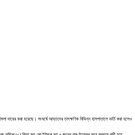
ি মামলা দায়ের করা হয়েছে। সংঘর্ষে আহতদের তাৎক্ষণিক বিভিন্ন হাসপাতালে ভর্তি করা হলেও
জ,নাছির(৩০) পিতা মৃত মো:ইউছুপ সহ ৭ জনের নাম উল্লেখ করে প্রথমে বাদী হয়ে