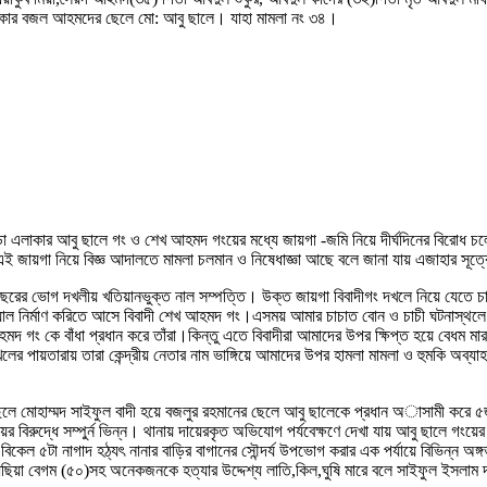
এলাকার বজল আহমদের ছেলে মো: আবু ছালে। যাহা মামলা নং ৩৪।
পাড়া এলাকার আবু ছালে গং ও শেখ আহমদ গংয়ের মধ্যে জায়গা -জমি নিয়ে দীর্ঘদিনের বিরোধ 
এই জায়গা নিয়ে বিজ্ঞ আদালতে মামলা চলমান ও নিষেধাজ্ঞা আছে বলে জানা যায় এজাহার সূত্
বহু বছরের ভোগ দখলীয় খতিয়ানভুক্ত নাল সম্পত্তি। উক্ত জায়গা বিবাদীগং দখলে নিয়ে যেত
ারী ওয়াল নির্মাণ করিতে আসে বিবাদী শেখ আহমদ গং।এসময় আমার চাচাত বোন ও চাচী ঘটনাস্থল
ং কে বাঁধা প্রধান করে তাঁরা।কিন্তু এতে বিবাদীরা আমাদের উপর ক্ষিপ্ত হয়ে বেধম মারধ
য়তারায় তারা কেন্দ্রীয় নেতার নাম ভাঙ্গিয়ে আমাদের উপর হামলা মামলা ও হুমকি অব্যাহত
 ছেলে মোহাম্মদ সাইফুল বাদী হয়ে বজলুর রহমানের ছেলে আবু ছালেকে প্রধান অাসামী করে ৫জ
রুদ্ধে সম্পুর্ন ভিন্ন। থানায় দায়েরকৃত অভিযোগ পর্যবেক্ষণে দেখা যায় আবু ছালে গংয়
েল ৫টা নাগাদ হঠ্যৎ নানার বাড়ির বাগানের সৌন্দর্য উপভোগ করার এক পর্যায়ে বিভিন্ন অঙ্
য়া বেগম (৫০)সহ অনেকজনকে হত্যার উদ্দেশ্য লাতি,কিল,ঘুষি মারে বলে সাইফুল ইসলাম দ