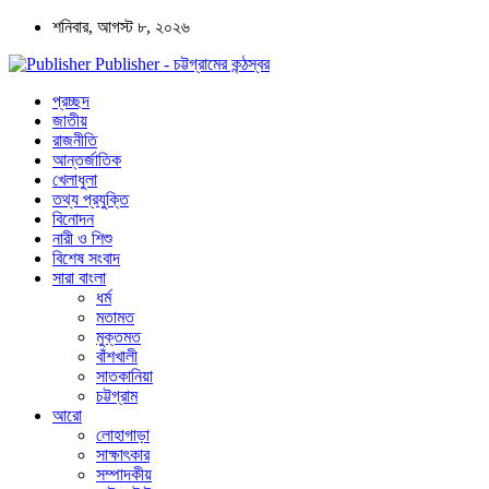
শনিবার, আগস্ট ৮, ২০২৬
Publisher - চট্টগ্রামের কন্ঠস্বর
প্রচ্ছদ
জাতীয়
রাজনীতি
আন্তর্জাতিক
খেলাধুলা
তথ্য প্রযুক্তি
বিনোদন
নারী ও শিশু
বিশেষ সংবাদ
সারা বাংলা
ধর্ম
মতামত
মুক্তমত
বাঁশখালী
সাতকানিয়া
চট্টগ্রাম
আরো
লোহাগাড়া
সাক্ষাৎকার
সম্পাদকীয়