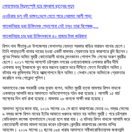
লোহাগাড়ায় বিদ্যুৎস্পৃষ্ট হয়ে মাদ্রাসা ছাত্রের মৃত্যু
এওচিয়ায় ডলু নদী ভাঙ্গন:ভেসে যেতে পারে নেয়ামত আলী পাড়া
সাতকানিয়ায় ভূয়া চিকিৎসক :পড়াশোনা নেই তবুও তারা বিশেষজ্ঞ,…
সাতকানিয়ায় চার ভুয়া চিকিৎসককে ৪০ হাজার টাকা জরিমানা
রিপন নাথ সীতাকুণ্ড উপজেলার ফেদানগর হেমন্ত সরকার বাড়ির নারায়ন নাথের ছেলে।
তিনি পাহাড়তলী থানায় দায়ের হওয়া একটি মামলায় গ্রেফতার হয়ে কারাগারে বন্দি ছিলেন।
খুনের শিকার অমিত মুহুরী কোতোয়ালী থানার নন্দনকানন গোলাপ সিং লেনের অরুণ মুহুরীর
ছেলে। ২০১৭ সালের আগস্টে চট্টগ্রাম নগরের এনায়েতবাজার এলাকার রানীর দীঘি
এলাকায় বন্ধু ইমরানকে খুন করে মরদেহ ড্রামে ভরে দীঘিতে ফেলে দিয়েছিল অমিত।
ঘটনার পর কুমিল্লায় গিয়ে আত্মগোপনে ছিল অমিত। সেখান থেকে অমিতকে গ্রেফতার
করেছিল নগর গোয়েন্দা পুলিশ।
আদালতের বেঞ্চ সহকারী ওমর ফুয়াদ বলেন, অমিত মুহুরী হত্যা মামলায় রিপন নাথকে
একমাত্র আসামি করে আদালতে অভিযোগপত্র গঠন করা হয়েছে। আগামী ১৫ মার্চ
সাক্ষ্যের দিন ধার্য রাখা হয়েছে। মামলায় ২৮ জনকে সাক্ষী করা হয়েছে।
আদালত সূত্রে জানা যায়, ২০১৯ সালের ২৯ মে রাতে কারাগারের ভেতর ৩২ নম্বর সেলের
৬ নম্বর কক্ষে রিপন নাথের ইটের আঘাতে গুরুতর আহত হয় অমিত মুহুরী। পরে চট্টগ্রাম
মেডিক্যাল কলেজ হাসপাতালে নেওয়া হলে মারা যায়। এ ঘটনায় রিপন নাথকে আসামি করে
কোতোয়ালী থানায় মামলা দায়ের করেন চট্টগ্রাম কেন্দ্রীয় কারাগারের জেলার নাশির
আহমেদ। ২০১৯ সালের ১১ জুনের ১৬৪ ধারায় আদালতে স্বীকারোক্তিমূলক জবানবন্দি