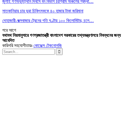
জুলাই গণঅভ্যুত্থান দিবসে বন বিভাগ চট্টগ্রাম অঞ্চলের শ্রদ্ধা…
সাতকানিয়ায় চার ভুয়া চিকিৎসককে ৪০ হাজার টাকা জরিমানা
দোহাজারী-কক্সবাজার ট্রেনের গতি ঘণ্টায় ১০০ কিলোমিটার, চলে…
পরে
আগে
যথাযথ নিয়মানুসারে গণপ্রজাতন্ত্রী বাংলাদেশ সরকারের তথ্যমন্ত্রণালয়ে নিবন্ধনের জন্য
আবেদিত
কারিগরি সহযোগীতায়ঃ
কোডেক্স টেকনোলজি