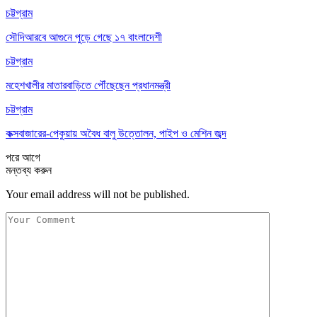
চট্টগ্রাম
সৌদিআরবে আগুনে পুড়ে গেছে ১৭ বাংলাদেশী
চট্টগ্রাম
মহেশখালীর মাতারবাড়িতে পৌঁছেছেন প্রধানমন্ত্রী
চট্টগ্রাম
কক্সবাজারের-পেকুয়ায় অবৈধ বালু উত্তোলন, পাইপ ও মেশিন জব্দ
পরে
আগে
মন্তব্য করুন
Your email address will not be published.