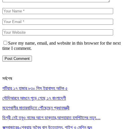
Save my name, email, and website in this browser for the next
time I comment.
সর্বশেষ
পটিয়ায় ১৭ হাজার ৮৩০ পিস ইয়াবাসহ আটক ৫
সৌদিআরবে আগুনে পুড়ে গেছে ১৭ বাংলাদেশী
মহেশখালীর মাতারবাড়িতে পৌঁছেছেন প্রধানমন্ত্রী
ডিগ্রী নেই তবুও নামের আগে ডাক্তার,আলহায়াত হসপিটালের নতুন…
কক্সবাজারের-পেকুয়ায় অবৈধ বালু উত্তোলন, পাইপ ও মেশিন জব্দ