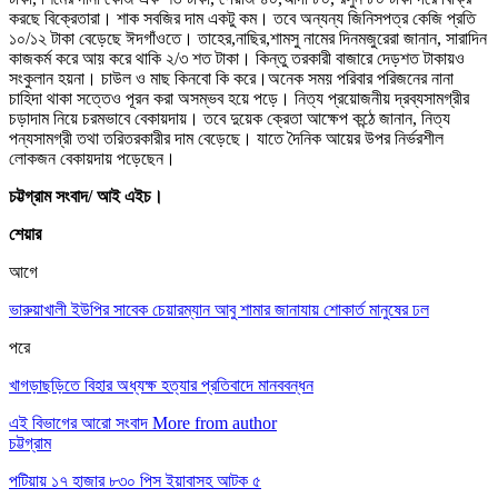
করছে বিক্রেতারা। শাক সবজির দাম একটু কম। তবে অন্যন্য জিনিসপত্র কেজি প্রতি
১০/১২ টাকা বেড়েছে ঈদগাঁওতে। তাহের,নাছির,শামসু নামের দিনমজুরেরা জানান, সারাদিন
কাজকর্ম করে আয় করে থাকি ২/৩ শত টাকা। কিন্তু তরকারী বাজারে দেড়শত টাকায়ও
সংকুলান হয়না। চাউল ও মাছ কিনবো কি করে।অনেক সময় পরিবার পরিজনের নানা
চাহিদা থাকা সত্তেও পূরন করা অসম্ভব হয়ে পড়ে। নিত্য প্রয়োজনীয় দ্রব্যসামগ্রীর
চড়াদাম নিয়ে চরমভাবে বেকায়দায়। তবে দুয়েক ক্রেতা আক্ষেপ কন্ঠে জানান, নিত্য
পন্যসামগ্রী তথা তরিতরকারীর দাম বেড়েছে। যাতে দৈনিক আয়ের উপর নির্ভরশীল
লোকজন বেকায়দায় পড়েছেন।
চট্টগ্রাম সংবাদ/ আই এইচ।
শেয়ার
আগে
ভারুয়াখালী ইউপির সাবেক চেয়ারম্যান আবু শামার জানাযায় শোকার্ত মানুষের ঢল
পরে
খাগড়াছড়িতে বিহার অধ্যক্ষ হত্যার প্রতিবাদে মানববন্ধন
এই বিভাগের আরো সংবাদ
More from author
চট্টগ্রাম
পটিয়ায় ১৭ হাজার ৮৩০ পিস ইয়াবাসহ আটক ৫