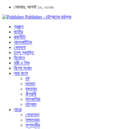
সোমবার, আগস্ট ১০, ২০২৬
Publisher - চট্টগ্রামের কন্ঠস্বর
প্রচ্ছদ
জাতীয়
রাজনীতি
আন্তর্জাতিক
খেলাধুলা
তথ্য প্রযুক্তি
বিনোদন
নারী ও শিশু
বিশেষ সংবাদ
সারা বাংলা
ধর্ম
মতামত
মুক্তমত
বাঁশখালী
সাতকানিয়া
চট্টগ্রাম
আরো
লোহাগাড়া
সাক্ষাৎকার
সম্পাদকীয়