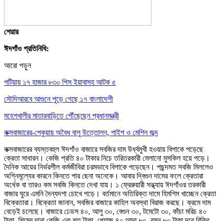
শেয়ার
ঈদগাঁও প্রতিনিধি:
আরো পড়ুন
পটিয়ায় ১৭ হাজার ৮৩০ পিস ইয়াবাসহ আটক ৫
সৌদিআরবে আগুনে পুড়ে গেছে ১৭ বাংলাদেশী
মহেশখালীর মাতারবাড়িতে পৌঁছেছেন প্রধানমন্ত্রী
কক্সবাজারের-পেকুয়ায় অবৈধ বালু উত্তোলন, পাইপ ও মেশিন জব্দ
কক্সবাজারের ব্যস্তবহুল ঈদগাঁও বাজারে সবজির দাম উর্ধ্বমুখী হওয়ায় বিপাকে পড়েছে
ক্রেতা সাধারন। কেজি প্রতি ৪০ টাকার নিচে তরিতরকারী মেলানো মুসকিল হয়ে পড়ে।
দৈনিক আয়ের নির্ভরশীল কর্মজীবিরা চরমভাবে বিপাকে পড়েছেন। পছন্দমত সবজি মিললেও
অগ্নিমূল্যের কারনে কিনতে পার ছেনা অনেকে। আবার দ্বিগুন দামের ফলে ক্রেতারা
অর্ধেক বা তারও কম সবজি কিনতে দেখা যায়। ১ ফ্রেরুয়ারী সন্ধ্যায় ঈদগাঁওর তরকারী
বাজার ঘুরে এমনি দৈন্যদশা চোখে পড়ে। বর্তমানে অতিরিক্ত দামে হিমশিম খাচ্ছেন ক্রেতা
বিক্রেতারা। বিক্রেতা জানান, সবজির বাজারে কাহিল অবস্থা বিরাজ করছে। ক্রমে দাম
বেড়েই চলেছে। বাজারে ঢেডস ৪০, আলু ৩০, বেগুন ৩০, টমেটো ৩০, কাঁচা মরিচ ৪০
টাকা, শিমের দানা কেজি এক শত টাকা, পেয়াজ ৪০,আদা ৮০, রসুন ৮০ টাকা দরে বিক্রি