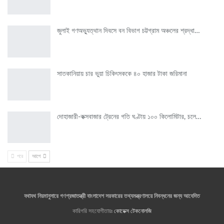
জুলাই গণঅভ্যুত্থান দিবসে বন বিভাগ চট্টগ্রাম অঞ্চলের শ্রদ্ধা…
সাতকানিয়ায় চার ভুয়া চিকিৎসককে ৪০ হাজার টাকা জরিমানা
দোহাজারী-কক্সবাজার ট্রেনের গতি ঘণ্টায় ১০০ কিলোমিটার, চলে…
পরে
আগে
যথাযথ নিয়মানুসারে গণপ্রজাতন্ত্রী বাংলাদেশ সরকারের তথ্যমন্ত্রণালয়ে নিবন্ধনের জন্য আবেদিত
কারিগরি সহযোগীতায়ঃ
কোডেক্স টেকনোলজি