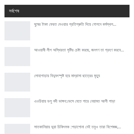
সর্বশেষ
ঘুষের টাকা ফেরত দেওয়ার প্রতিশ্রুতি দিয়ে গোপনে কর্মস্থল…
আওয়ামী লীগ অস্থিরতা সৃষ্টির চেষ্টা করছে, জনগণ তা গ্রহণ করবে…
লোহাগাড়ায় বিদ্যুৎস্পৃষ্ট হয়ে মাদ্রাসা ছাত্রের মৃত্যু
এওচিয়ায় ডলু নদী ভাঙ্গন:ভেসে যেতে পারে নেয়ামত আলী পাড়া
সাতকানিয়ায় ভূয়া চিকিৎসক :পড়াশোনা নেই তবুও তারা বিশেষজ্ঞ,…