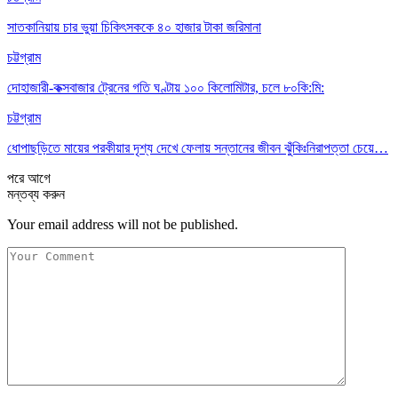
সাতকানিয়ায় চার ভুয়া চিকিৎসককে ৪০ হাজার টাকা জরিমানা
চট্টগ্রাম
দোহাজারী-কক্সবাজার ট্রেনের গতি ঘণ্টায় ১০০ কিলোমিটার, চলে ৮০কি:মি:
চট্টগ্রাম
ধোপাছড়িতে মায়ের পরকীয়ার দৃশ্য দেখে ফেলায় সন্তানের জীবন ঝুঁকিঃনিরাপত্তা চেয়ে…
পরে
আগে
মন্তব্য করুন
Your email address will not be published.