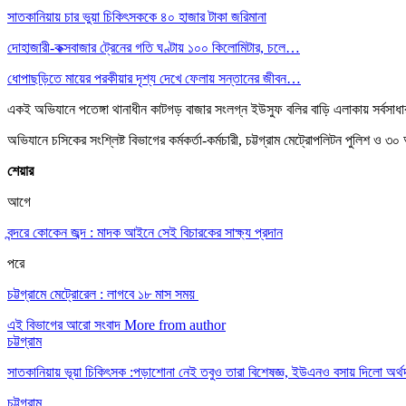
সাতকানিয়ায় চার ভুয়া চিকিৎসককে ৪০ হাজার টাকা জরিমানা
দোহাজারী-কক্সবাজার ট্রেনের গতি ঘণ্টায় ১০০ কিলোমিটার, চলে…
ধোপাছড়িতে মায়ের পরকীয়ার দৃশ্য দেখে ফেলায় সন্তানের জীবন…
একই অভিযানে পতেঙ্গা থানাধীন কাটগড় বাজার সংলগ্ন ইউসুফ বলির বাড়ি এলাকায় সর্বসাধার
অভিযানে চসিকের সংশ্লিষ্ট বিভাগের কর্মকর্তা-কর্মচারী, চট্টগ্রাম মেট্রোপলিটন পুলিশ ও
শেয়ার
আগে
বন্দরে কোকেন জব্দ : মাদক আইনে সেই বিচারকের সাক্ষ্য প্রদান
পরে
চট্টগ্রামে মেট্রোরেল : লাগবে ১৮ মাস সময়
এই বিভাগের আরো সংবাদ
More from author
চট্টগ্রাম
সাতকানিয়ায় ভূয়া চিকিৎসক :পড়াশোনা নেই তবুও তারা বিশেষজ্ঞ, ইউএনও বসায় দিলো অর্থ
চট্টগ্রাম