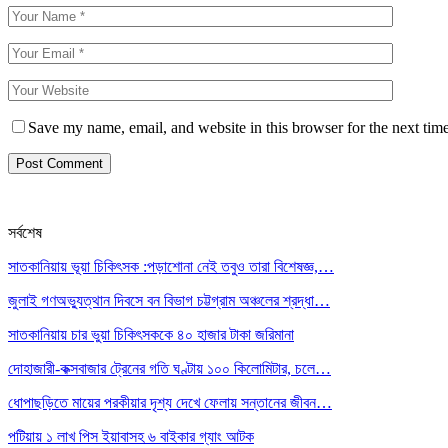
Save my name, email, and website in this browser for the next tim
সর্বশেষ
সাতকানিয়ায় ভূয়া চিকিৎসক :পড়াশোনা নেই তবুও তারা বিশেষজ্ঞ,…
জুলাই গণঅভ্যুত্থান দিবসে বন বিভাগ চট্টগ্রাম অঞ্চলের শ্রদ্ধা…
সাতকানিয়ায় চার ভুয়া চিকিৎসককে ৪০ হাজার টাকা জরিমানা
দোহাজারী-কক্সবাজার ট্রেনের গতি ঘণ্টায় ১০০ কিলোমিটার, চলে…
ধোপাছড়িতে মায়ের পরকীয়ার দৃশ্য দেখে ফেলায় সন্তানের জীবন…
পটিয়ায় ১ লাখ পিস ইয়াবাসহ ৬ বাইকার গ্যাং আটক