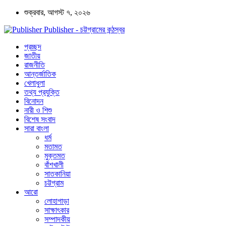
শুক্রবার, আগস্ট ৭, ২০২৬
Publisher - চট্টগ্রামের কন্ঠস্বর
প্রচ্ছদ
জাতীয়
রাজনীতি
আন্তর্জাতিক
খেলাধুলা
তথ্য প্রযুক্তি
বিনোদন
নারী ও শিশু
বিশেষ সংবাদ
সারা বাংলা
ধর্ম
মতামত
মুক্তমত
বাঁশখালী
সাতকানিয়া
চট্টগ্রাম
আরো
লোহাগাড়া
সাক্ষাৎকার
সম্পাদকীয়