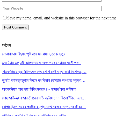
Save my name, email, and website in this browser for the next tim
সর্বশেষ
লোহাগাড়ায় বিদ্যুৎস্পৃষ্ট হয়ে মাদ্রাসা ছাত্রের মৃত্যু
এওচিয়ায় ডলু নদী ভাঙ্গন:ভেসে যেতে পারে নেয়ামত আলী পাড়া
সাতকানিয়ায় ভূয়া চিকিৎসক :পড়াশোনা নেই তবুও তারা বিশেষজ্ঞ,…
জুলাই গণঅভ্যুত্থান দিবসে বন বিভাগ চট্টগ্রাম অঞ্চলের শ্রদ্ধা…
সাতকানিয়ায় চার ভুয়া চিকিৎসককে ৪০ হাজার টাকা জরিমানা
দোহাজারী-কক্সবাজার ট্রেনের গতি ঘণ্টায় ১০০ কিলোমিটার, চলে…
ধোপাছড়িতে মায়ের পরকীয়ার দৃশ্য দেখে ফেলায় সন্তানের জীবন…
পটিয়ায় ১ লাখ পিস ইয়াবাসহ ৬ বাইকার গ্যাং আটক