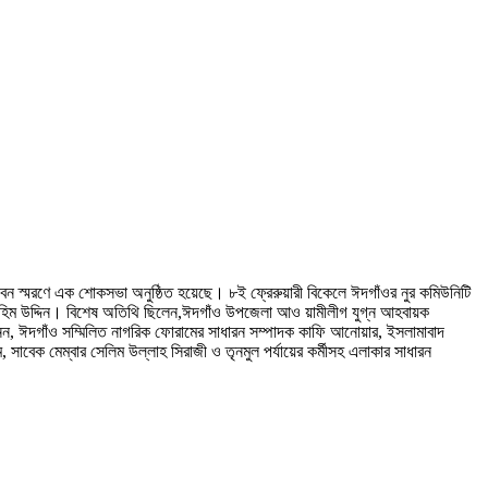
ন স্মরণে এক শোকসভা অনুষ্ঠিত হয়েছে। ৮ই ফ্রেরুয়ারী বিকেলে ঈদগাঁওর নুর কমিউনিটি
ি রহিম উদ্দিন। বিশেষ অতিথি ছিলেন,ঈদগাঁও উপজেলা আও য়ামীলীগ যুগ্ন আহবায়ক
েন, ঈদগাঁও সম্মিলিত নাগরিক ফোরামের সাধারন সম্পাদক কাফি আনোয়ার, ইসলামাবাদ
বেক মেম্বার সেলিম উল্লাহ সিরাজী ও তৃনমুল পর্যায়ের কর্মীসহ এলাকার সাধারন