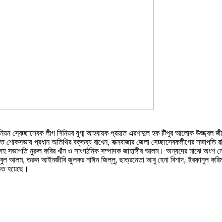
 স্বেচ্ছাসেবক লীগ সিনিয়র যুগ্ম আহবায়ক প্রয়াত এরশাদুল হক টিপুর আলোক উজ্জ্বল জীব
্ঠিত শোকসভায় প্রধান অতিথির বক্তব্য রাখেন, কক্সবাজার জেলা সেচ্ছাসেবকলীগের সভাপত
সহ সভাপতি নুরুল কবির খাঁন ও সাংগঠনিক সম্পাদক জাহাঙ্গীর আলম। অন্যদের মাঝে অংশ ন
আলম, তরুন আইনজীবি জুলকর নাঈন জিল্লু, ছাত্রনেতা আবু হেনা বিশাদ, ইরফানুল করিম, সা
ঠিত হয়েছে।