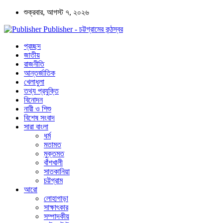
শুক্রবার, আগস্ট ৭, ২০২৬
Publisher - চট্টগ্রামের কন্ঠস্বর
প্রচ্ছদ
জাতীয়
রাজনীতি
আন্তর্জাতিক
খেলাধুলা
তথ্য প্রযুক্তি
বিনোদন
নারী ও শিশু
বিশেষ সংবাদ
সারা বাংলা
ধর্ম
মতামত
মুক্তমত
বাঁশখালী
সাতকানিয়া
চট্টগ্রাম
আরো
লোহাগাড়া
সাক্ষাৎকার
সম্পাদকীয়