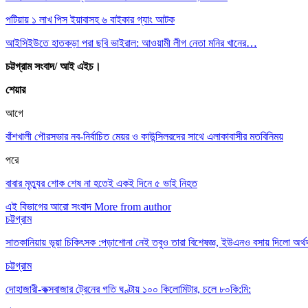
পটিয়ায় ১ লাখ পিস ইয়াবাসহ ৬ বাইকার গ্যাং আটক
আইসিইউতে হাতকড়া পরা ছবি ভাইরাল: আওয়ামী লীগ নেতা মনির খানের…
চট্টগ্রাম সংবাদ/ আই এইচ।
শেয়ার
আগে
বাঁশখালী পৌরসভার নব-নির্বাচিত মেয়র ও কাউন্সিলরদের সাথে এলাকাবাসীর মতবিনিময়
পরে
বাবার মৃত্যুর শোক শেষ না হতেই একই দিনে ৫ ভাই নিহত
এই বিভাগের আরো সংবাদ
More from author
চট্টগ্রাম
সাতকানিয়ায় ভূয়া চিকিৎসক :পড়াশোনা নেই তবুও তারা বিশেষজ্ঞ, ইউএনও বসায় দিলো অর্থ
চট্টগ্রাম
দোহাজারী-কক্সবাজার ট্রেনের গতি ঘণ্টায় ১০০ কিলোমিটার, চলে ৮০কি:মি: