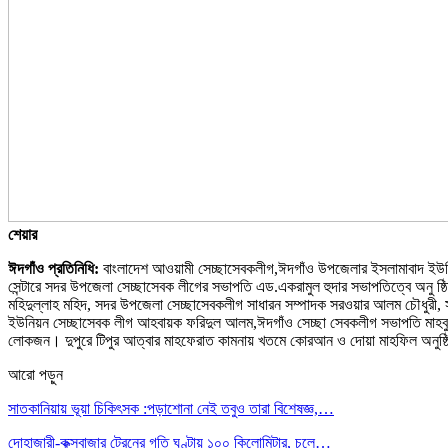
শেয়ার
ঈদগাঁও প্রতিনিধি:
বাংলাদেশ আওয়ামী সেচ্ছাসেবকলীগ,ঈদগাঁও উপজেলার ইসলামাবাদ ইউনিয়ন
সেন্টারে সদর উপজেলা সেচ্ছাসেবক লীগের সভাপতি এড.একরামুল হুদার সভাপতিত্বে অনু ষ
মহিদুল্লাহ মহিদ, সদর উপজেলা সেচ্ছাসেবকলীগ সাধারন সম্পাদক সরওয়ার আলম চৌধুরী, 
ইউনিয়ন সেচ্ছাসেবক লীগ আহবায়ক ফরিদুল আলম,ঈদগাঁও সেচ্ছা সেবকলীগ সভাপতি মাহবুবুল 
লোকজন। দুপুরে টিপুর আত্বার মাহফেরাত কামনায় খতমে কোরআন ও দোয়া মাহফিল অনুষ্
আরো পড়ুন
সাতকানিয়ায় ভূয়া চিকিৎসক :পড়াশোনা নেই তবুও তারা বিশেষজ্ঞ,…
দোহাজারী-কক্সবাজার ট্রেনের গতি ঘণ্টায় ১০০ কিলোমিটার, চলে…