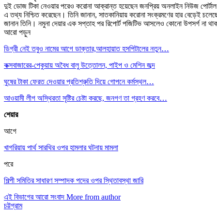
দুই ডোজ টিকা নেওয়ার পরেও করোনা আক্রান্ত হয়েছেন জনপ্রিয় অনলাইন নিউজ পোর্টাল প্র
এ তথ্য নিশ্চিত করেছেন। তিনি জানান, সাতকানিয়ায় করোনা সংক্রমণের হার বেড়েই চলেছে
জানান তিনি। নমুনা দেয়ার এক সপ্তাহ পর রিপোর্ট পজিটিভ আসলেও কোনো উপসর্গ না থাক
আরো পড়ুন
ডিগ্রী নেই তবুও নামের আগে ডাক্তার,আলহায়াত হসপিটালের নতুন…
কক্সবাজারের-পেকুয়ায় অবৈধ বালু উত্তোলন, পাইপ ও মেশিন জব্দ
ঘুষের টাকা ফেরত দেওয়ার প্রতিশ্রুতি দিয়ে গোপনে কর্মস্থল…
আওয়ামী লীগ অস্থিরতা সৃষ্টির চেষ্টা করছে, জনগণ তা গ্রহণ করবে…
শেয়ার
আগে
খাগরিয়ায় পার্থ সারথির ওপর হামলার ঘটনায় মামলা
পরে
শিল্পী সমিতির সাধারণ সম্পাদক পদের ওপর স্থিতাবস্থা জারি
এই বিভাগের আরো সংবাদ
More from author
চট্টগ্রাম