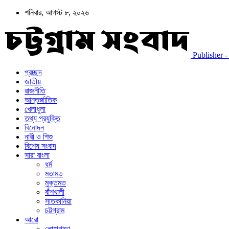
শনিবার, আগস্ট ৮, ২০২৬
Publisher - চট
প্রচ্ছদ
জাতীয়
রাজনীতি
আন্তর্জাতিক
খেলাধুলা
তথ্য প্রযুক্তি
বিনোদন
নারী ও শিশু
বিশেষ সংবাদ
সারা বাংলা
ধর্ম
মতামত
মুক্তমত
বাঁশখালী
সাতকানিয়া
চট্টগ্রাম
আরো
লোহাগাড়া