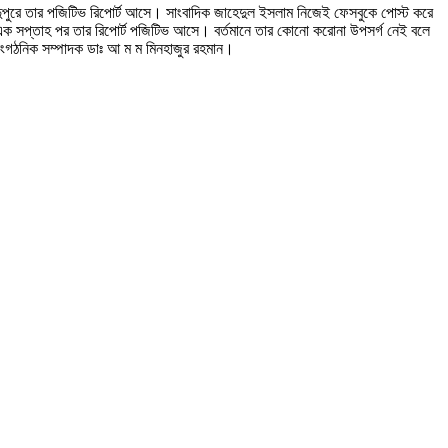
 দুপুরে তার পজিটিভ রিপোর্ট আসে। সাংবাদিক জাহেদুল ইসলাম নিজেই ফেসবুকে পোস্ট করে
 এক সপ্তাহ পর তার রিপোর্ট পজিটিভ আসে। বর্তমানে তার কোনো করোনা উপসর্গ নেই বলে
াংগঠনিক সম্পাদক ডাঃ আ ম ম মিনহাজুর রহমান।