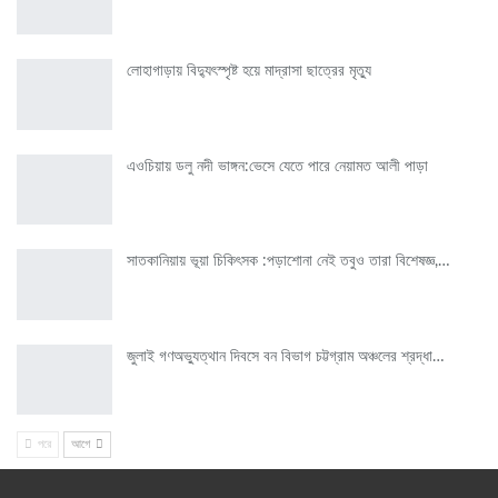
লোহাগাড়ায় বিদ্যুৎস্পৃষ্ট হয়ে মাদ্রাসা ছাত্রের মৃত্যু
এওচিয়ায় ডলু নদী ভাঙ্গন:ভেসে যেতে পারে নেয়ামত আলী পাড়া
সাতকানিয়ায় ভূয়া চিকিৎসক :পড়াশোনা নেই তবুও তারা বিশেষজ্ঞ,…
জুলাই গণঅভ্যুত্থান দিবসে বন বিভাগ চট্টগ্রাম অঞ্চলের শ্রদ্ধা…
পরে
আগে