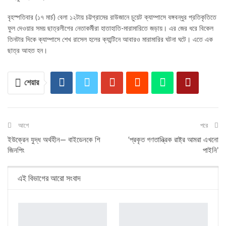
বৃহস্পতিবার (১৭ মার্চ) বেলা ১২টায় চট্টগ্রামের রাউজানে চুয়েট ক্যাম্পাসে বঙ্গবন্ধুর প্রতিকৃতিতে
ফুল দেওয়ার সময় ছাত্রলীগের নেতাকর্মীরা হাতাহাতি-মারামারিতে জড়ায়। এর জের ধরে বিকেল
তিনটার দিকে ক্যাম্পাসে শেখ রাসেল হলের ক্যান্টিনে আবারও মারামারির ঘটনা ঘটে। এতে এক
ছাত্র আহত হন।
শেয়ার
আগে
পরে
ইউক্রেন যুদ্ধ অর্থহীন— বাইডেনকে শি
‘প্রকৃত গণতান্ত্রিক রাষ্ট্র আমরা এখনো
জিনপিং
পাইনি’
এই বিভাগের আরো সংবাদ