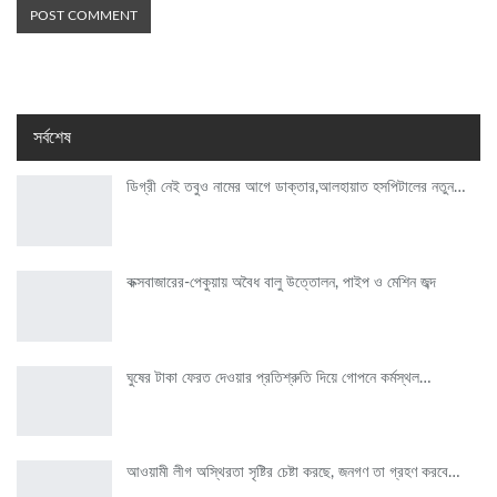
সর্বশেষ
ডিগ্রী নেই তবুও নামের আগে ডাক্তার,আলহায়াত হসপিটালের নতুন…
কক্সবাজারের-পেকুয়ায় অবৈধ বালু উত্তোলন, পাইপ ও মেশিন জব্দ
ঘুষের টাকা ফেরত দেওয়ার প্রতিশ্রুতি দিয়ে গোপনে কর্মস্থল…
আওয়ামী লীগ অস্থিরতা সৃষ্টির চেষ্টা করছে, জনগণ তা গ্রহণ করবে…