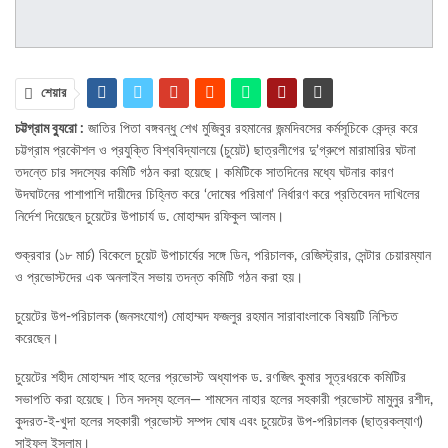
শেয়ার
চট্টগ্রাম ব্যুরো :
জাতির পিতা বঙ্গবন্ধু শেখ মুজিবুর রহমানের জন্মদিবসের কর্মসূচিকে কেন্দ্র করে
চট্টগ্রাম প্রকৌশল ও প্রযুক্তি বিশ্ববিদ্যালয়ে (চুয়েট) ছাত্রলীগের দু’গ্রুপে মারামারির ঘটনা
তদন্তে চার সদস্যের কমিটি গঠন করা হয়েছে। কমিটিকে সাতদিনের মধ্যে ঘটনার কারণ
উদঘাটনের পাশাপাশি দায়ীদের চিহ্নিত করে ‘দোষের পরিমাণ’ নির্ধারণ করে প্রতিবেদন দাখিলের
নির্দেশ দিয়েছেন চুয়েটের উপাচার্য ড. মোহাম্মদ রফিকুল আলম।
শুক্রবার (১৮ মার্চ) বিকেলে চুয়েট উপাচার্যের সঙ্গে ডিন, পরিচালক, রেজিস্ট্রার, সেন্টার চেয়ারম্যান
ও প্রভোস্টদের এক অনলাইন সভায় তদন্ত কমিটি গঠন করা হয়।
চুয়েটের উপ-পরিচালক (জনসংযোগ) মোহাম্মদ ফজলুর রহমান সারাবাংলাকে বিষয়টি নিশ্চিত
করেছেন।
চুয়েটের শহীদ মোহাম্মদ শাহ হলের প্রভোস্ট অধ্যাপক ড. রণজিৎ কুমার সূত্রধরকে কমিটির
সভাপতি করা হয়েছে। তিন সদস্য হলেন— শামসেন নাহার হলের সহকারী প্রভোস্ট মামুনুর রশীদ,
কুদরত-ই-খুদা হলের সহকারী প্রভোস্ট সম্পদ ঘোষ এবং চুয়েটের উপ-পরিচালক (ছাত্রকল্যাণ)
সাইফুল ইসলাম।