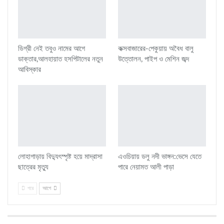
ডিগ্রী নেই তবুও নামের আগে
কক্সবাজারের-পেকুয়ায় অবৈধ বালু
ডাক্তার,আলহায়াত হসপিটালের নতুন
উত্তোলন, পাইপ ও মেশিন জব্দ
আবিস্কার
লোহাগাড়ায় বিদ্যুৎস্পৃষ্ট হয়ে মাদ্রাসা
এওচিয়ায় ডলু নদী ভাঙ্গন:ভেসে যেতে
ছাত্রের মৃত্যু
পারে নেয়ামত আলী পাড়া
পরে
আগে