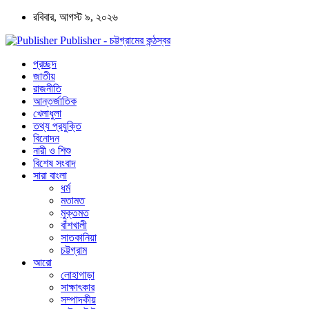
রবিবার, আগস্ট ৯, ২০২৬
Publisher - চট্টগ্রামের কন্ঠস্বর
প্রচ্ছদ
জাতীয়
রাজনীতি
আন্তর্জাতিক
খেলাধুলা
তথ্য প্রযুক্তি
বিনোদন
নারী ও শিশু
বিশেষ সংবাদ
সারা বাংলা
ধর্ম
মতামত
মুক্তমত
বাঁশখালী
সাতকানিয়া
চট্টগ্রাম
আরো
লোহাগাড়া
সাক্ষাৎকার
সম্পাদকীয়