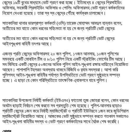
কেন্দ্রে ১৯টি বুথের মাধ্যমে ভোট গ্রহণ করা হচ্ছে। ইতিমধ্যে ৪ কেন্দ্রে প্রিসাইডিং
অফিসার, সহকারী প্রিসাইডিং অফিসার ও পোলিং অফিসারসহ ভোট গ্রহণ কর্মকর্তাদের
নিয়োগ দেওয়া হয়েছে। তারা স্ব স্ব কেন্দ্রে পৌঁছে কার্যক্রম চালাচ্ছেন।
সাতকানিয়া থানার ভারপ্রাপ্ত কর্মকর্তা (ওসি) তারেক মোহাম্মদ আবদুল হান্নান বলেন,
অতীতের মত যাতে কোন ধরনের সহিংসতা না হয় সে জন্য প্রতিটি ভোট কেন্দ্রে
অতীতের মত যাতে কোন ধরনের সহিংসতা না হয় সে জন্য প্রতিটি ভোট কেন্দ্রে
আইনশৃঙ্খলা বাহিনী তৎপর আছে।
এজন্য প্রতি কেন্দ্রে অফিসারসহ ২০ জন পুলিশ, ১৭জন আনসার, ১০জন পুলিশের
সমন্বয়ে একটি মোবাইল টিম ও ৮/১০ পুলিশ নিয়ে একটি স্ট্রাইকিং ফোর্সের টিম আছে।
সব মিলিয়ে একটি কেন্দ্রে ৫০জনের অধিক পুলিশ আইন-শৃঙ্খলা রক্ষার দায়িত্বে নিয়োজিত
আছেন। পাশাপাশি টহলরত অবস্থায় থাকবে বিজিবি ও র‍্যাব সদস্যরা। আশা করি
পুলিশসহ আইন-শৃঙ্খলা বাহিনীর পর্যাপ্ত উপস্থিতিতে ভোট গ্রহণ সুষ্ঠুভাবে সম্পন্ন
হচ্ছে। এ ছাড়া যে কোন পরিস্থিতিতে তাৎক্ষণিক এ্যাকশনে যাবে পুলিশ।
সাতকানিয়া উপজেলা নির্বাহী কর্মকর্তা (ইউএনও) ফাতেমা তুজ জোহরা বলেন, কোন ধরনের
অঘটন ছাড়াই নির্বাচন শেষ করতে সব প্রস্তুতি শেষ হয়েছে। পুলিশ-আনসার ছাড়াও
প্রতিটি কেন্দ্রে ১জন করে নির্বাহী ম্যাজিস্ট্রেট ও প্রতিটি ইউনিয়নে ১জন করে জুডিশিয়াল
ম্যাজিস্ট্রেট নিয়োজিত আছে। আজকের ভোট সুষ্ঠুভাবে সম্পন্ন করতে গতকাল সকালেও
আইন-শৃঙ্খলা বাহিনীর সদস্য ও ভোট গ্রহণ কর্মকর্তাদের সাথে বৈঠক শেষ করেছি।
শেয়ার