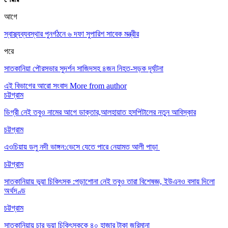
আগে
স্বাস্থ্যব্যবস্থার পুনর্গঠনে ৬ দফা সুপারিশ সাবেক মন্ত্রীর
পরে
সাতকানিয়া পৌরসভার সুদর্শন সাজিদসহ ৪জন নিহত-সড়ক দূর্ঘটনা
এই বিভাগের আরো সংবাদ
More from author
চট্টগ্রাম
ডিগ্রী নেই তবুও নামের আগে ডাক্তার,আলহায়াত হসপিটালের নতুন আবিস্কার
চট্টগ্রাম
এওচিয়ায় ডলু নদী ভাঙ্গন:ভেসে যেতে পারে নেয়ামত আলী পাড়া
চট্টগ্রাম
সাতকানিয়ায় ভূয়া চিকিৎসক :পড়াশোনা নেই তবুও তারা বিশেষজ্ঞ, ইউএনও বসায় দিলো
অর্থদণ্ড
চট্টগ্রাম
সাতকানিয়ায় চার ভুয়া চিকিৎসককে ৪০ হাজার টাকা জরিমানা