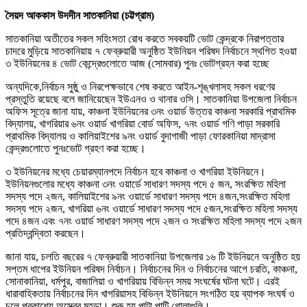
সৈয়দ আককাস উদদীন সাতকানিয়া (চট্টগ্রাম)
সাতকানিয়া অতীতের সকল সহিংসতা রোধ করতে সবকয়টি ভোট কেন্দ্রকে নিরাপত্তার
চাদরে মুড়িয়ে সাতকানিয়ায় ৭ ফেব্রুয়ারী অনুষ্ঠিত ইউনিয়ন পরিষদ নির্বাচনে স্থগিত হওয়া
৩ ইউনিয়নের ৪ ভোট কেন্দ্রেগুলোতে আজ (সোমবার) পুনঃ ভোটগ্রহন করা হচ্ছে
অন্যদিকে,নির্বাচন সুষ্ঠু ও নিরপেক্ষভাবে শেষ করতে আইন-শৃঙ্খলাসহ সকল ধরণের
প্রস্তুতি রয়েছে বলে জানিয়েছেন ইউএনও ও থানার ওসি। সাতকানিয়া উপজেলা নির্বাচন
অফিস সূত্রে জানা যায়, কাঞ্চনা ইউনিয়নের ৩নং ওয়ার্ড উত্তর কাঞ্চনা সরকারি প্রাথমিক
বিদ্যালয়, খাগরিয়ার ৬নং ওয়ার্ড খাগরিয়া বোর্ড অফিস, ৭নং ওয়ার্ড গণি পাড়া সরকারি
প্রাথমিক বিদ্যালয় ও কালিয়াইশের ৯নং ওয়ার্ড বুদাগাজী পাড়া ফোরকানিয়া মাদ্রাসা
কেন্দ্রগুলোতে পুনঃভোট গ্রহণ করা হচ্ছে।
৩ ইউনিয়নের মধ্যে চেয়ারম্যানপদে নির্বাচন হবে কাঞ্চনা ও খাগরিয়া ইউনিয়নে।
ইউনিয়নগুলোর মধ্যে কাঞ্চনা ৩নং ওয়ার্ডে সাধারণ সদস্য পদে ৫ জন, সংরক্ষিত মহিলা
সদস্য পদে ২জন, কালিয়াইশের ৯নং ওয়ার্ডে সাধারণ সদস্য পদে ৪জন,সংরক্ষিত মহিলা
সদস্য পদে ২জন, খাগরিয়া ৬নং ওয়ার্ডে সাধারণ সদস্য পদে ৫জন,সংরক্ষিত মহিলা সদস্য
পদে ৪জন এবং ৭নং ওয়ার্ড সাধারণ সদস্য পদে ২জন ও সংরক্ষিত মহিলা সদস্য পদে ২জন
প্রতিদ্বন্দ্বিতা করছেন।
জানা যায়, চলতি বছরের ৭ ফেব্রুয়ারী সাতকানিয়া উপজেলার ১৬ টি ইউনিয়নে অনুষ্ঠিত হয়
সপ্তম ধাপের ইউনিয়ন পরিষদ নির্বাচন। নির্বাচনের দিন ও নির্বাচনের আগে চরতি, কাঞ্চনা,
সোনাকানিয়া, ধর্মপুর, বাজালিয়া ও খাগরিয়ায় বিভিন্ন সময় সংঘর্ষের ঘটনা ঘটে। এরই
ধারাবাহিকতায় নির্বাচনের দিন খাগরিয়াসহ বিভিন্ন ইউনিয়নে সংগঠিত হয় ব্যাপক সংঘর্ষ ও
চলে প্রকাশ্যে অস্ত্রের মহড়া। শুরু হয় পাল্টা পাল্টি গোলাগুলি।