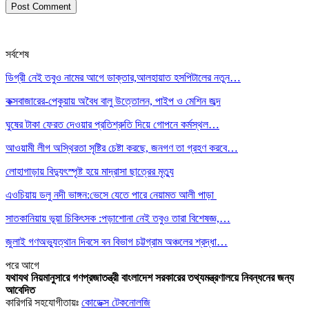
সর্বশেষ
ডিগ্রী নেই তবুও নামের আগে ডাক্তার,আলহায়াত হসপিটালের নতুন…
কক্সবাজারের-পেকুয়ায় অবৈধ বালু উত্তোলন, পাইপ ও মেশিন জব্দ
ঘুষের টাকা ফেরত দেওয়ার প্রতিশ্রুতি দিয়ে গোপনে কর্মস্থল…
আওয়ামী লীগ অস্থিরতা সৃষ্টির চেষ্টা করছে, জনগণ তা গ্রহণ করবে…
লোহাগাড়ায় বিদ্যুৎস্পৃষ্ট হয়ে মাদ্রাসা ছাত্রের মৃত্যু
এওচিয়ায় ডলু নদী ভাঙ্গন:ভেসে যেতে পারে নেয়ামত আলী পাড়া
সাতকানিয়ায় ভূয়া চিকিৎসক :পড়াশোনা নেই তবুও তারা বিশেষজ্ঞ,…
জুলাই গণঅভ্যুত্থান দিবসে বন বিভাগ চট্টগ্রাম অঞ্চলের শ্রদ্ধা…
পরে
আগে
যথাযথ নিয়মানুসারে গণপ্রজাতন্ত্রী বাংলাদেশ সরকারের তথ্যমন্ত্রণালয়ে নিবন্ধনের জন্য
আবেদিত
কারিগরি সহযোগীতায়ঃ
কোডেক্স টেকনোলজি