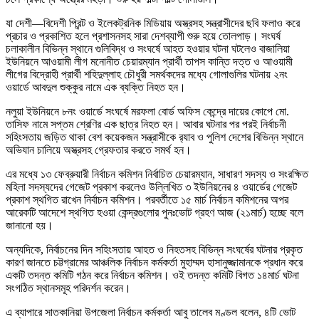
যা দেশী—বিদেশী প্রিন্ট ও ইলেকট্রনিক মিডিয়ায় অস্ত্রসহ সন্ত্রাসীদের ছবি ফলাও করে
প্রচার ও প্রকাশিত হলে প্রশাসনসহ সারা দেশব্যাপী শুরু হয়ে তোলপাড়। সংঘর্ষ
চলাকালীন বিভিন্ন স্থানে গুলিবিদ্ধ ও সংঘর্ষে আহত হওয়ার ঘটনা ঘটলেও বাজালিয়া
ইউনিয়নে আওয়ামী লীগ মনোনীত চেয়ারম্যান প্রার্থী তাপস কান্তি দত্ত ও আওয়ামী
লীগের বিদ্রোহী প্রার্থী শহিদুল্লাহ চৌধুরী সমর্থকদের মধ্যে গোলাগুলির ঘটনায় ২নং
ওয়ার্ডে আবদুল শুক্কুর নামে এক ব্যক্তি নিহত হন।
নলুয়া ইউনিয়নে ৮নং ওয়ার্ডে সংঘর্ষে মরফলা বোর্ড অফিস কেন্দ্রে দায়ের কোপে মো.
তাসিফ নামে সপ্তম শ্রেণির এক ছাত্র নিহত হন। আবার ঘটনার পর পরই নির্বাচনী
সহিংসতায় জড়িত থাকা বেশ কয়েকজন সন্ত্রাসীকে র‌্যাব ও পুলিশ দেশের বিভিন্ন স্থানে
অভিযান চালিয়ে অস্ত্রসহ গ্রেফতার করতে সমর্থ হন।
এর মধ্যে ১৩ ফেব্রুয়ারী নির্বাচন কমিশন নির্বাচিত চেয়ারম্যান, সাধারণ সদস্য ও সংরক্ষিত
মহিলা সদস্যদের গেজেট প্রকাশ করলেও উল্লিখিত ৩ ইউনিয়নের ৪ ওয়ার্ডের গেজেট
প্রকাশ স্থগিত রাখেন নির্বাচন কমিশন। পরবর্তীতে ১৫ মার্চ নির্বাচন কমিশনের অপর
আরেকটি আদেশে স্থগিত হওয়া কেন্দ্রগুলোর পুনঃভোট গ্রহণ আজ (২১মার্চ) হচ্ছে বলে
জানানো হয়।
অন্যদিকে, নির্বাচনের দিন সহিংসতায় আহত ও নিহতসহ বিভিন্ন সংঘর্ষের ঘটনার প্রকৃত
কারণ জানতে চট্টগ্রামের আঞ্চলিক নির্বাচন কর্মকর্তা মুহাম্মদ হাসানুজ্জামানকে প্রধান করে
একটি তদন্ত কমিটি গঠন করে নির্বাচন কমিশন। ওই তদন্ত কমিটি বিগত ১৪মার্চ ঘটনা
সংগঠিত স্থানসমূহ পরিদর্শন করেন।
এ ব্যাপারে সাতকানিয়া উপজেলা নির্বাচন কর্মকর্তা আবু তালেব মণ্ডল বলেন, ৪টি ভোট