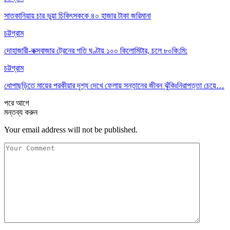
সাতকানিয়ায় চার ভুয়া চিকিৎসককে ৪০ হাজার টাকা জরিমানা
চট্টগ্রাম
দোহাজারী-কক্সবাজার ট্রেনের গতি ঘণ্টায় ১০০ কিলোমিটার, চলে ৮০কি:মি:
চট্টগ্রাম
ধোপাছড়িতে মায়ের পরকীয়ার দৃশ্য দেখে ফেলায় সন্তানের জীবন ঝুঁকিঃনিরাপত্তা চেয়ে…
পরে
আগে
মন্তব্য করুন
Your email address will not be published.