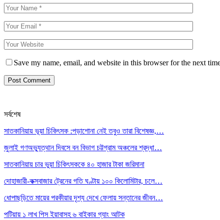
Save my name, email, and website in this browser for the next tim
সর্বশেষ
সাতকানিয়ায় ভূয়া চিকিৎসক :পড়াশোনা নেই তবুও তারা বিশেষজ্ঞ,…
জুলাই গণঅভ্যুত্থান দিবসে বন বিভাগ চট্টগ্রাম অঞ্চলের শ্রদ্ধা…
সাতকানিয়ায় চার ভুয়া চিকিৎসককে ৪০ হাজার টাকা জরিমানা
দোহাজারী-কক্সবাজার ট্রেনের গতি ঘণ্টায় ১০০ কিলোমিটার, চলে…
ধোপাছড়িতে মায়ের পরকীয়ার দৃশ্য দেখে ফেলায় সন্তানের জীবন…
পটিয়ায় ১ লাখ পিস ইয়াবাসহ ৬ বাইকার গ্যাং আটক