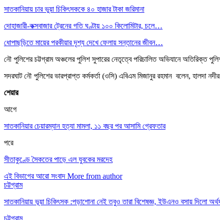
সাতকানিয়ায় চার ভুয়া চিকিৎসককে ৪০ হাজার টাকা জরিমানা
দোহাজারী-কক্সবাজার ট্রেনের গতি ঘণ্টায় ১০০ কিলোমিটার, চলে…
ধোপাছড়িতে মায়ের পরকীয়ার দৃশ্য দেখে ফেলায় সন্তানের জীবন…
নৌ পুলিশের চট্টগ্রাম অঞ্চলের পুলিশ সুপারের নেতৃত্বে পরিচালিত অভিযানে অতিরিক্ত প
সদরঘাট নৌ পুলিশের ভারপ্রাপ্ত কর্মকর্তা (ওসি) এবিএম মিজানুর রহমান বলেন, হালদা নদীর 
শেয়ার
আগে
সাতকানিয়ার চেয়ারম্যান হত্যা মামলা, ১১ বছর পর আসামি গ্রেফতার
পরে
সীতাকুণ্ডে সৈকতের পাড়ে এল যুবকের মরদেহ
এই বিভাগের আরো সংবাদ
More from author
চট্টগ্রাম
সাতকানিয়ায় ভূয়া চিকিৎসক :পড়াশোনা নেই তবুও তারা বিশেষজ্ঞ, ইউএনও বসায় দিলো অর্থ
চট্টগ্রাম