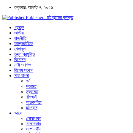
শুক্রবার, আগস্ট ৭, ২০২৬
Publisher - চট্টগ্রামের কন্ঠস্বর
প্রচ্ছদ
জাতীয়
রাজনীতি
আন্তর্জাতিক
খেলাধুলা
তথ্য প্রযুক্তি
বিনোদন
নারী ও শিশু
বিশেষ সংবাদ
সারা বাংলা
ধর্ম
মতামত
মুক্তমত
বাঁশখালী
সাতকানিয়া
চট্টগ্রাম
আরো
লোহাগাড়া
সাক্ষাৎকার
সম্পাদকীয়