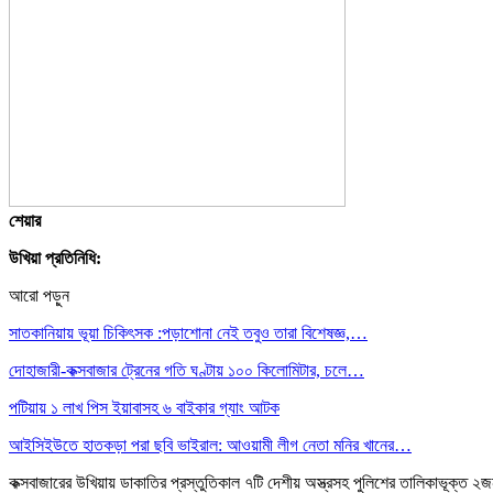
শেয়ার
উখিয়া প্রতিনিধি:
আরো পড়ুন
সাতকানিয়ায় ভূয়া চিকিৎসক :পড়াশোনা নেই তবুও তারা বিশেষজ্ঞ,…
দোহাজারী-কক্সবাজার ট্রেনের গতি ঘণ্টায় ১০০ কিলোমিটার, চলে…
পটিয়ায় ১ লাখ পিস ইয়াবাসহ ৬ বাইকার গ্যাং আটক
আইসিইউতে হাতকড়া পরা ছবি ভাইরাল: আওয়ামী লীগ নেতা মনির খানের…
কক্সবাজারের উখিয়ায় ডাকাতির প্রস্তুতিকাল ৭টি দেশীয় অস্ত্রসহ পুলিশের তালিকাভূক্ত 