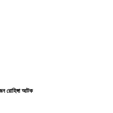
’জন রোহিঙ্গা আটক