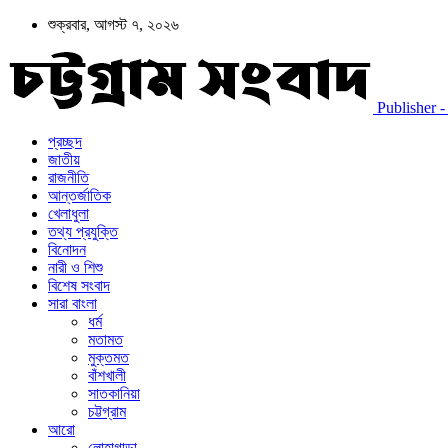
শুক্রবার, আগস্ট ৭, ২০২৬
Publisher - চট
প্রচ্ছদ
জাতীয়
রাজনীতি
আন্তর্জাতিক
খেলাধুলা
তথ্য প্রযুক্তি
বিনোদন
নারী ও শিশু
বিশেষ সংবাদ
সারা বাংলা
ধর্ম
মতামত
মুক্তমত
বাঁশখালী
সাতকানিয়া
চট্টগ্রাম
আরো
লোহাগাড়া