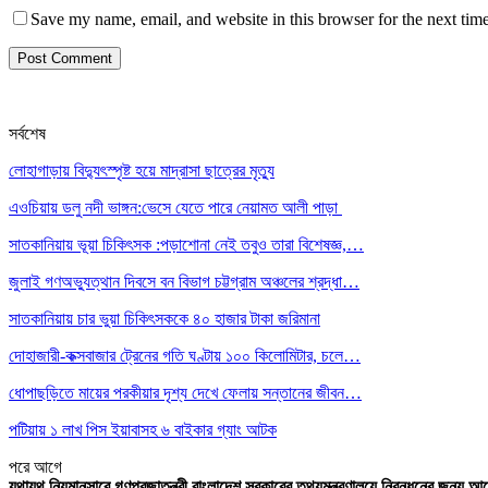
Save my name, email, and website in this browser for the next tim
সর্বশেষ
লোহাগাড়ায় বিদ্যুৎস্পৃষ্ট হয়ে মাদ্রাসা ছাত্রের মৃত্যু
এওচিয়ায় ডলু নদী ভাঙ্গন:ভেসে যেতে পারে নেয়ামত আলী পাড়া
সাতকানিয়ায় ভূয়া চিকিৎসক :পড়াশোনা নেই তবুও তারা বিশেষজ্ঞ,…
জুলাই গণঅভ্যুত্থান দিবসে বন বিভাগ চট্টগ্রাম অঞ্চলের শ্রদ্ধা…
সাতকানিয়ায় চার ভুয়া চিকিৎসককে ৪০ হাজার টাকা জরিমানা
দোহাজারী-কক্সবাজার ট্রেনের গতি ঘণ্টায় ১০০ কিলোমিটার, চলে…
ধোপাছড়িতে মায়ের পরকীয়ার দৃশ্য দেখে ফেলায় সন্তানের জীবন…
পটিয়ায় ১ লাখ পিস ইয়াবাসহ ৬ বাইকার গ্যাং আটক
পরে
আগে
যথাযথ নিয়মানুসারে গণপ্রজাতন্ত্রী বাংলাদেশ সরকারের তথ্যমন্ত্রণালয়ে নিবন্ধনের জন্য আ