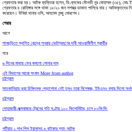
গ্রেফতার করা হয়। আটক ব্যক্তিরা হলেন, ডি-ব্লকের মৌলভী নূর মোহাম্মদ (৩৫), মোঃ ই
গ্রেফতার ৪ রোহিঙ্গার সঙ্গে থাকা ১৮/২০ জন সশস্ত্র ডাকাত পালিয়ে যায়। আটককৃতদের নিকট 
করেছেন। উখিয়া থানার ওসি, আহমেদ সন্জু মোরশেদ।
শেয়ার
আগে
পানছড়িতে স্থগিত কেন্দ্রে পুনরায় ভোটগ্রহণের দাবী আওয়ামীলীগ প্রার্থীর
পরে
৬ দিনের মাথায় ফের কমলো সোনার দাম
এই বিভাগের আরো সংবাদ
More from author
চট্টগ্রাম
সাতকানিয়ায় ভূয়া চিকিৎসক :পড়াশোনা নেই তবুও তারা বিশেষজ্ঞ, ইউএনও বসায় দিলো অর্থ
চট্টগ্রাম
দোহাজারী-কক্সবাজার ট্রেনের গতি ঘণ্টায় ১০০ কিলোমিটার, চলে ৮০কি:মি:
চট্টগ্রাম
পটিয়ায় ১ লাখ পিস ইয়াবাসহ ৬ বাইকার গ্যাং আটক