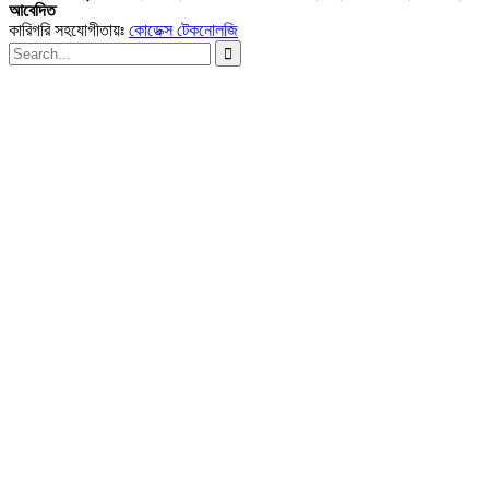
আবেদিত
কারিগরি সহযোগীতায়ঃ
কোডেক্স টেকনোলজি