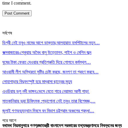
time I comment.
সর্বশেষ
ডিগ্রী নেই তবুও নামের আগে ডাক্তার,আলহায়াত হসপিটালের নতুন…
কক্সবাজারের-পেকুয়ায় অবৈধ বালু উত্তোলন, পাইপ ও মেশিন জব্দ
ঘুষের টাকা ফেরত দেওয়ার প্রতিশ্রুতি দিয়ে গোপনে কর্মস্থল…
আওয়ামী লীগ অস্থিরতা সৃষ্টির চেষ্টা করছে, জনগণ তা গ্রহণ করবে…
লোহাগাড়ায় বিদ্যুৎস্পৃষ্ট হয়ে মাদ্রাসা ছাত্রের মৃত্যু
এওচিয়ায় ডলু নদী ভাঙ্গন:ভেসে যেতে পারে নেয়ামত আলী পাড়া
সাতকানিয়ায় ভূয়া চিকিৎসক :পড়াশোনা নেই তবুও তারা বিশেষজ্ঞ,…
জুলাই গণঅভ্যুত্থান দিবসে বন বিভাগ চট্টগ্রাম অঞ্চলের শ্রদ্ধা…
পরে
আগে
যথাযথ নিয়মানুসারে গণপ্রজাতন্ত্রী বাংলাদেশ সরকারের তথ্যমন্ত্রণালয়ে নিবন্ধনের জন্য