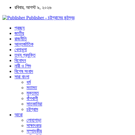
রবিবার, আগস্ট ৯, ২০২৬
Publisher - চট্টগ্রামের কন্ঠস্বর
প্রচ্ছদ
জাতীয়
রাজনীতি
আন্তর্জাতিক
খেলাধুলা
তথ্য প্রযুক্তি
বিনোদন
নারী ও শিশু
বিশেষ সংবাদ
সারা বাংলা
ধর্ম
মতামত
মুক্তমত
বাঁশখালী
সাতকানিয়া
চট্টগ্রাম
আরো
লোহাগাড়া
সাক্ষাৎকার
সম্পাদকীয়