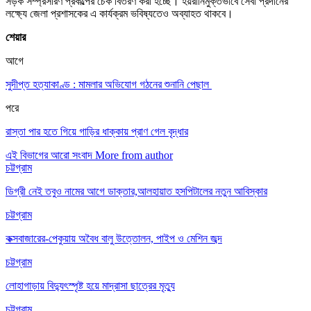
সড়ক সম্প্রসারণ প্রকল্পের চেক বিতরণ করা হচ্ছে। হয়রানিমুক্তভাবে সেবা প্রদানের
লক্ষ্যে জেলা প্রশাসকের এ কার্যক্রম ভবিষ্যতেও অব্যাহত থাকবে।
শেয়ার
আগে
সুদীপ্ত হত্যাকাণ্ড : মামলার অভিযোগ গঠনের শুনানি পেছাল
পরে
রাস্তা পার হতে গিয়ে গাড়ির ধাক্কায় প্রাণ গেল বৃদ্ধার
এই বিভাগের আরো সংবাদ
More from author
চট্টগ্রাম
ডিগ্রী নেই তবুও নামের আগে ডাক্তার,আলহায়াত হসপিটালের নতুন আবিস্কার
চট্টগ্রাম
কক্সবাজারের-পেকুয়ায় অবৈধ বালু উত্তোলন, পাইপ ও মেশিন জব্দ
চট্টগ্রাম
লোহাগাড়ায় বিদ্যুৎস্পৃষ্ট হয়ে মাদ্রাসা ছাত্রের মৃত্যু
চট্টগ্রাম