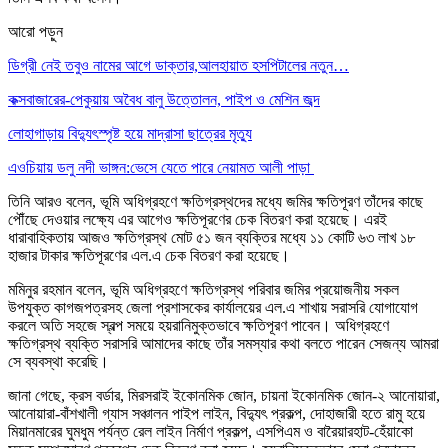
আরো পড়ুন
ডিগ্রী নেই তবুও নামের আগে ডাক্তার,আলহায়াত হসপিটালের নতুন…
কক্সবাজারের-পেকুয়ায় অবৈধ বালু উত্তোলন, পাইপ ও মেশিন জব্দ
লোহাগাড়ায় বিদ্যুৎস্পৃষ্ট হয়ে মাদ্রাসা ছাত্রের মৃত্যু
এওচিয়ায় ডলু নদী ভাঙ্গন:ভেসে যেতে পারে নেয়ামত আলী পাড়া
তিনি আরও বলেন, ভূমি অধিগ্রহণে ক্ষতিগ্রস্থদের মধ্যে জমির ক্ষতিপূরণ তাঁদের কাছে
পৌঁছে দেওয়ার লক্ষ্যে এর আগেও ক্ষতিপূরণের চেক বিতরণ করা হয়েছে। এরই
ধারাবাহিকতায় আজও ক্ষতিগ্রস্থ মোট ৫১ জন ব্যক্তির মধ্যে ১১ কোটি ৬৩ লাখ ১৮
হাজার টাকার ক্ষতিপূরণের এল.এ চেক বিতরণ করা হয়েছে।
মমিনুর রহমান বলেন, ভূমি অধিগ্রহণে ক্ষতিগ্রস্থ পরিবার জমির প্রয়োজনীয় সকল
উপযুক্ত কাগজপত্রসহ জেলা প্রশাসকের কার্যালয়ের এল.এ শাখায় সরাসরি যোগাযোগ
করলে অতি সহজে স্বল্প সময়ে হয়রানিমুক্তভাবে ক্ষতিপূরণ পাবেন। অধিগ্রহণে
ক্ষতিগ্রস্থ ব্যক্তি সরাসরি আমাদের কাছে তাঁর সমস্যার কথা বলতে পারেন সেজন্য আমরা
সে ব্যবস্থা করেছি।
জানা গেছে, ক্রস বর্ডার, মিরসরাই ইকোনমিক জোন, চায়না ইকোনমিক জোন-২ আনোয়ারা,
আনোয়ারা-বাঁশখালী গ্যাস সঞ্চালন পাইপ লাইন, বিদ্যুৎ প্রকল্প, দোহাজারী হতে রামু হয়ে
মিয়ানমারের ঘুমধুম পর্যন্ত রেল লাইন নির্মাণ প্রকল্প, এসপিএম ও বারৈয়ারহাট-হেঁয়াকো