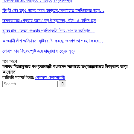
মহেশখালীর মাতারবাড়িতে পৌঁছেছেন প্রধানমন্ত্রী
ডিগ্রী নেই তবুও নামের আগে ডাক্তার,আলহায়াত হসপিটালের নতুন…
কক্সবাজারের-পেকুয়ায় অবৈধ বালু উত্তোলন, পাইপ ও মেশিন জব্দ
ঘুষের টাকা ফেরত দেওয়ার প্রতিশ্রুতি দিয়ে গোপনে কর্মস্থল…
আওয়ামী লীগ অস্থিরতা সৃষ্টির চেষ্টা করছে, জনগণ তা গ্রহণ করবে…
লোহাগাড়ায় বিদ্যুৎস্পৃষ্ট হয়ে মাদ্রাসা ছাত্রের মৃত্যু
পরে
আগে
যথাযথ নিয়মানুসারে গণপ্রজাতন্ত্রী বাংলাদেশ সরকারের তথ্যমন্ত্রণালয়ে নিবন্ধনের জন্য
আবেদিত
কারিগরি সহযোগীতায়ঃ
কোডেক্স টেকনোলজি