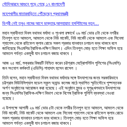
সৌদিআরবে আগুনে পুড়ে গেছে ১৭ বাংলাদেশী
মহেশখালীর মাতারবাড়িতে পৌঁছেছেন প্রধানমন্ত্রী
ডিগ্রী নেই তবুও নামের আগে ডাক্তার,আলহায়াত হসপিটালের নতুন…
মহান স্বাধীনতা দিবস যথাযথ মর্যাদা ও শৃংখলা রক্ষার্থে ২৬ মার্চ ভোর ৫টা থেকে নগরীর
তিনপুল হতে আমতল, আমতল থেকে নিউ মার্কেট, নিউ মার্কেট থেকে আমতল এবং সিনেমা
প্যালেস থেকে রাইফেল ক্লাব রোডে সকল প্রকার যানবাহন চলাচল বন্ধ থাকবে বলে
জানিয়েছে সিএমপির ট্রাফিক-দক্ষিণ বিভাগ। এদিন তিনপুল মোড় হতে শিক্ষা অফিস হয়ে
আমতল পর্যন্ত একমুখী যান চলাচল বজায় থাকবে ।
আজ ২৫ মার্চ, শুক্রবার বিষয়টি নিশ্চিত করেন চট্টগ্রাম মেট্রোপলিটন পুলিশের (সিএমপি)
জন সংযোগ কর্মকর্তা (এডিসি) শাহাদাৎ হুসেন রাসেল ।
তিনি বলেন, মহান স্বাধীনতা দিবস যথাযথ মর্যাদার সঙ্গে উদযাপনের জন্য সরকারিভাবে
চট্টগ্রাম মিউনিসিপ্যাল মডেল স্কুল অ্যান্ড কলেজ মাঠে স্থাপিত স্মৃতিসৌধে পুষ্পস্তবক
অর্পণ অনুষ্ঠানের আয়োজন করা হয়েছে। এই অনুষ্ঠান সুন্দর ও সুশৃঙ্খলভাবে উদযাপনের
জন্য সিএমপির ট্রাফিক-দক্ষিণ বিভাগ থেকে বিশেষ ট্রাফিক পুলিশি ব্যবস্থা নেওয়া
হয়েছে।
এ উপলক্ষে আগামী ২৬ মার্চ ভোর ৫টা থেকে নগরীর তিনপুল হতে আমতল, আমতল থেকে
নিউ মার্কেট, নিউ মার্কেট থেকে আমতল এবং সিনেমা প্যালেস থেকে রাইফেল ক্লাব রোডে
সকল প্রকার যানবাহন চলাচল বন্ধ থাকবে। তিনপুল মোড় হতে শিক্ষা অফিস হয়ে
আমতল পর্যন্ত একমুখী যান চলাচল বজায় থাকবে।