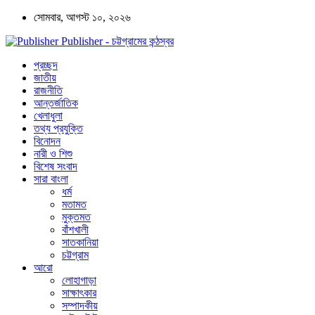
সোমবার, আগস্ট ১০, ২০২৬
Publisher - চট্টগ্রামের কন্ঠস্বর
প্রচ্ছদ
জাতীয়
রাজনীতি
আন্তর্জাতিক
খেলাধুলা
তথ্য প্রযুক্তি
বিনোদন
নারী ও শিশু
বিশেষ সংবাদ
সারা বাংলা
ধর্ম
মতামত
মুক্তমত
বাঁশখালী
সাতকানিয়া
চট্টগ্রাম
আরো
লোহাগাড়া
সাক্ষাৎকার
সম্পাদকীয়