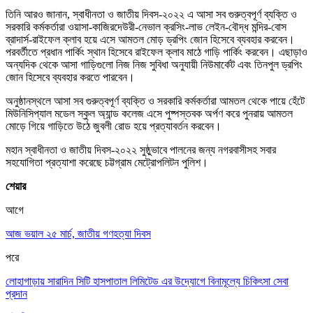
তিনি আরও জানান, স্বাধীনতা ও জাতীয় দিবস-২০২২ এ আসা সব গুরুত্বপূর্ণ ব্যক্তি ও
সরকারি কর্মকর্তারা ওয়াসা-কাজিরদেউরী-নেভাল ক্রসিং-লাভ লেইন-বৌদ্ধ মন্দির-বোস
ব্রাদার্স-রাইফেল ক্লাব হয়ে এসে আমতল মোড় ড্রপিং জোন হিসেবে ব্যবহার করবেন।
পরবর্তীতে প্রধান পার্কিং স্থান হিসেবে রাইফেল ক্লাব মাঠে গাড়ি পার্কিং করবেন। এছাড়াও
অন্যদিক থেকে আসা গাড়িগুলো নিজ নিজ সুবিধা অনুযায়ী নিউমার্কেট এবং তিনপুল ড্রপিং
জোন হিসেবে ব্যবহার করতে পারবেন।
অনুষ্ঠানস্থলে আসা সব গুরুত্বপূর্ণ ব্যক্তি ও সরকারি কর্মকর্তারা আমতল থেকে পায়ে হেঁটে
মিউনিসিপ্যাল মডেল স্কুল অ্যান্ড কলেজ এসে পুষ্পস্তবক অর্পণ করে পুনরায় আমতল
মোড়ে গিয়ে গাড়িতে উঠে জুবলী রোড হয়ে প্রত্যাবর্তন করবেন।
মহান স্বাধীনতা ও জাতীয় দিবস-২০২২ সুষ্ঠুভাবে পালনের জন্য নগরবাসীসহ সবার
সহযোগিতা প্রত্যাশা করেছে চট্টগ্রাম মেট্রোপলিটন পুলিশ।
শেয়ার
আগে
আজ ভয়াল ২৫ মার্চ, জাতীয় গণহত্যা দিবস
পরে
লোহাগাড়ায় সারাদিন সিটি হাসপাতাল লিমিটেড এর উদ্যোগে বিনামূল্যে চিকিৎসা সেবা
প্রদান