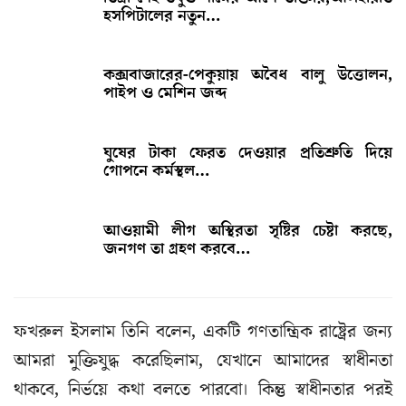
হসপিটালের নতুন…
কক্সবাজারের-পেকুয়ায় অবৈধ বালু উত্তোলন,
পাইপ ও মেশিন জব্দ
ঘুষের টাকা ফেরত দেওয়ার প্রতিশ্রুতি দিয়ে
গোপনে কর্মস্থল…
আওয়ামী লীগ অস্থিরতা সৃষ্টির চেষ্টা করছে,
জনগণ তা গ্রহণ করবে…
ফখরুল ইসলাম তিনি বলেন, একটি গণতান্ত্রিক রাষ্ট্রের জন্য
আমরা মুক্তিযুদ্ধ করেছিলাম, যেখানে আমাদের স্বাধীনতা
থাকবে, নির্ভয়ে কথা বলতে পারবো। কিন্তু স্বাধীনতার পরই