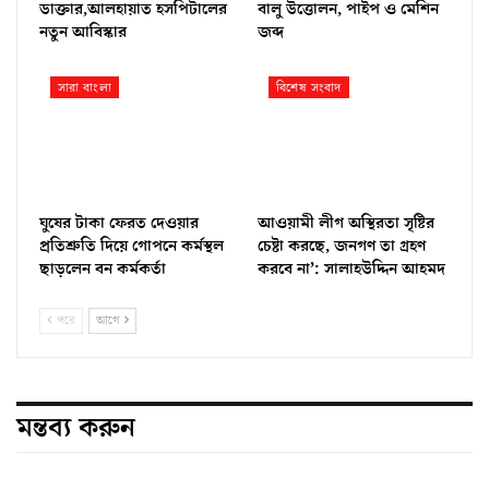
ডাক্তার,আলহায়াত হসপিটালের
বালু উত্তোলন, পাইপ ও মেশিন
নতুন আবিস্কার
জব্দ
সারা বাংলা
বিশেষ সংবাদ
ঘুষের টাকা ফেরত দেওয়ার
আওয়ামী লীগ অস্থিরতা সৃষ্টির
প্রতিশ্রুতি দিয়ে গোপনে কর্মস্থল
চেষ্টা করছে, জনগণ তা গ্রহণ
ছাড়লেন বন কর্মকর্তা
করবে না’: সালাহউদ্দিন আহমদ
পরে
আগে
মন্তব্য করুন