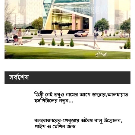
সর্বশেষ
ডিগ্রী নেই তবুও নামের আগে ডাক্তার,আলহায়াত
হসপিটালের নতুন…
কক্সবাজারের-পেকুয়ায় অবৈধ বালু উত্তোলন,
পাইপ ও মেশিন জব্দ