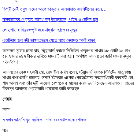
ডিগ্রী নেই তবুও নামের আগে ডাক্তার,আলহায়াত হসপিটালের নতুন…
কক্সবাজারের-পেকুয়ায় অবৈধ বালু উত্তোলন, পাইপ ও মেশিন জব্দ
লোহাগাড়ায় বিদ্যুৎস্পৃষ্ট হয়ে মাদ্রাসা ছাত্রের মৃত্যু
এওচিয়ায় ডলু নদী ভাঙ্গন:ভেসে যেতে পারে নেয়ামত আলী পাড়া
আদালত সূত্রে জানা যায়, স্ট্যান্ডার্ড ব্যাংক লিমিটেড খাতুনগঞ্জ শাখার ১৮ কোটি ১০ লাখ
৫৮ হাজার ৯৯৭ টাকার দাবিতে মামলাটি করা হয়। অর্থঋণ আদালতের জারি মামলা নম্বর
১২৬/২১।
আদালতের বেঞ্চ সহকারী মো. রেজাউল করিম বলেন, স্ট্যান্ডার্ড ব্যাংক লিমিটেড খাতুনগঞ্জ
শাখার ঋণখেলাপি মামলায় মেসার্স চট্টগ্রাম এগ্রো প্রোডাক্টসের স্বত্বাধিকারী ব্যবসায়ী মো.
শাহ আলম এবং তাঁর স্ত্রী আয়েশা বেগমকে ৫ মাসের কারাদণ্ড দিয়েছেন আদালত। তাদের
বিরুদ্ধে আদালত গ্রেফতারি পরোয়ানা জারি করেছেন।
শেয়ার
আগে
মামলার আসামি মৃত ব্যক্তি : শাখা ব্যবস্থাপককে শোকজ
পরে