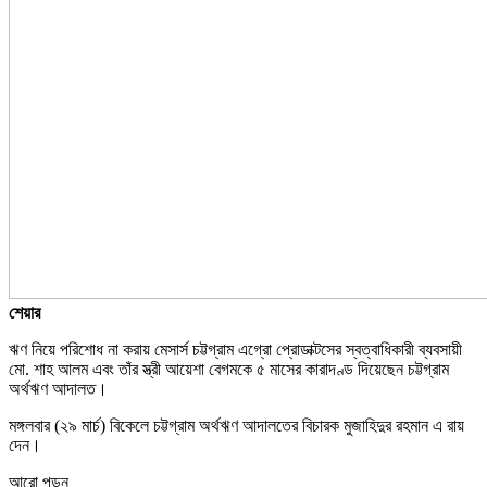
শেয়ার
ঋণ নিয়ে পরিশোধ না করায় মেসার্স চট্টগ্রাম এগ্রো প্রোডাক্টসের স্বত্বাধিকারী ব্যবসায়ী
মো. শাহ আলম এবং তাঁর স্ত্রী আয়েশা বেগমকে ৫ মাসের কারাদণ্ড দিয়েছেন চট্টগ্রাম
অর্থঋণ আদালত।
মঙ্গলবার (২৯ মার্চ) বিকেলে চট্টগ্রাম অর্থঋণ আদালতের বিচারক মুজাহিদুর রহমান এ রায়
দেন।
আরো পড়ুন