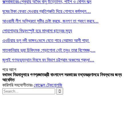
কক্সবাজারের-পেকুয়ায় অবৈধ বালু উত্তোলন, পাইপ ও মেশিন জব্দ
ঘুষের টাকা ফেরত দেওয়ার প্রতিশ্রুতি দিয়ে গোপনে কর্মস্থল…
আওয়ামী লীগ অস্থিরতা সৃষ্টির চেষ্টা করছে, জনগণ তা গ্রহণ করবে…
লোহাগাড়ায় বিদ্যুৎস্পৃষ্ট হয়ে মাদ্রাসা ছাত্রের মৃত্যু
এওচিয়ায় ডলু নদী ভাঙ্গন:ভেসে যেতে পারে নেয়ামত আলী পাড়া
সাতকানিয়ায় ভূয়া চিকিৎসক :পড়াশোনা নেই তবুও তারা বিশেষজ্ঞ,…
জুলাই গণঅভ্যুত্থান দিবসে বন বিভাগ চট্টগ্রাম অঞ্চলের শ্রদ্ধা…
পরে
আগে
যথাযথ নিয়মানুসারে গণপ্রজাতন্ত্রী বাংলাদেশ সরকারের তথ্যমন্ত্রণালয়ে নিবন্ধনের জন্য
আবেদিত
কারিগরি সহযোগীতায়ঃ
কোডেক্স টেকনোলজি