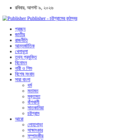
রবিবার, আগস্ট ৯, ২০২৬
Publisher - চট্টগ্রামের কন্ঠস্বর
প্রচ্ছদ
জাতীয়
রাজনীতি
আন্তর্জাতিক
খেলাধুলা
তথ্য প্রযুক্তি
বিনোদন
নারী ও শিশু
বিশেষ সংবাদ
সারা বাংলা
ধর্ম
মতামত
মুক্তমত
বাঁশখালী
সাতকানিয়া
চট্টগ্রাম
আরো
লোহাগাড়া
সাক্ষাৎকার
সম্পাদকীয়