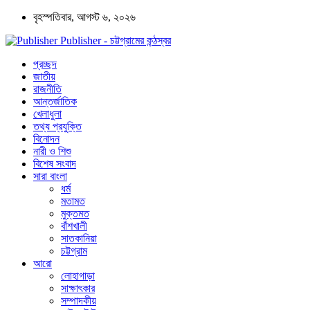
বৃহস্পতিবার, আগস্ট ৬, ২০২৬
Publisher - চট্টগ্রামের কন্ঠস্বর
প্রচ্ছদ
জাতীয়
রাজনীতি
আন্তর্জাতিক
খেলাধুলা
তথ্য প্রযুক্তি
বিনোদন
নারী ও শিশু
বিশেষ সংবাদ
সারা বাংলা
ধর্ম
মতামত
মুক্তমত
বাঁশখালী
সাতকানিয়া
চট্টগ্রাম
আরো
লোহাগাড়া
সাক্ষাৎকার
সম্পাদকীয়