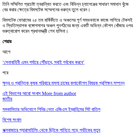
তিনি সম্মিলিত প্রচেষ্টা ত্বরান্বিত করতে এবং বিভিন্ন চ্যালেঞ্জের সাধারণ সমাধান খুঁজে
বের করার ক্ষেত্রে বিমসটেক সম্মেলনের গুরুত্ব তুলে ধরেন।
বিমসটেক ফোরামের ২৫ তম বার্ষিকীতে এ অঞ্চলের পূর্ণ সম্ভবনাকে কাজে লাগিয়ে টেকসই
ও স্থিতিস্থাপক বঙ্গোপসাগর অঞ্চল পুনর্গঠনের জন্য একটি অভিন্ন কৌশল খোঁজার ওপর
গুরুত্বারোপ করেন প্রধানমন্ত্রী শেখ হাসিনা।
শেয়ার
আগে
‘সেনাবাহিনী এমন পর্যায়ে পৌঁছাবে, সবাই গর্ববোধ করবে’
পরে
ক্ষুদ্র ও প্রান্তিক কৃষক পরিবারে মসলা চাষের কলাকৌশল বিষয়ক প্রশিক্ষন সম্পন্ন
এই বিভাগের আরো সংবাদ
More from author
জাতীয়
সমকামিতার অভিযোগে শিবির নেতা এজিএস ইব্রাহিমের সিট বাতিল
বিশেষ সংবাদ
কক্সবাজারে প্যারাসাইলিং থেকে ছিটকে পানিতে পড়ে পর্যটকের মৃত্যু