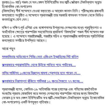
বুধবার (৩০ মার্চ) পঞ্চম বে অব বেঙ্গল ইনিশিয়েটিভ ফর মাল্টি-সেক্টরাল টেকনিক্যাল অ্যান্ড
ইকোনমিক কো-অপারেশন
(বিমসটেক) শীর্ষ সম্মেলনে দেওয়া বক্তব্যে এ আহ্বান জানান তিনি। শ্রীলঙ্কার রাজধানী
কলম্বোতে অনুষ্ঠিত এ সম্মেলনে প্রধানমন্ত্রী তার সরকারি বাসভবন গণভবন থেকে ভিডিও
কনফারেন্সে যোগ দেন।
দক্ষিণ ও দক্ষিণ-পূর্ব এশিয়া এবং বঙ্গোপসাগর উপকূলের দেশগুলোর মধ্যে প্রযুক্তিগত ও
অর্থনৈতিক ক্ষেত্রে পারস্পরিক সহযোগিতার প্ল্যাটফর্ম ‘বিমসটেক’ পঞ্চম শীর্ষ সম্মেলন শুরু
হয়েছে। এ সম্মেলনে পররাষ্ট্রমন্ত্রী, পররাষ্ট্র সচিব ও প্রধানমন্ত্রীর কার্যালয়ের প্রতিনিধিরা
কলম্বোতে সশরীরে উপস্থিত আছেন।
আরো পড়ুন
সমকামিতার অভিযোগে শিবির নেতা এজিএস ইব্রাহিমের সিট বাতিল
কক্সবাজারে প্যারাসাইলিং থেকে ছিটকে পানিতে পড়ে পর্যটকের…
নাসির সার্জিসহ ১০জনের বিরুদ্ধে মামলা গ্রেপ্তার হতে পারেন যে…
কক্সবাজারে নিরাপত্তা ঝুঁকিতে পর্যটকরা ১২ বছরে সৈকতে ৭৭ জনের…
প্রধানমন্ত্রী বলেন, কোভিড-১৯ অতিমারির পরের চ্যালেঞ্জ এবং পশ্চিমের রাজনৈতিক
সংকটের প্রভাব মোকাবিলা করে সদস্য দেশগুলোর পারস্পরিক লাভের জন্য বিমসটেক
ফোরাম (বে অব বেঙ্গল ইনিশিয়েটিভ ফর মাল্টি-সেকটোরাল টেকনিক্যাল অ্যান্ড ইকোনোমিক
কো-অপারেশন) একটি উপযুক্ত হাতিয়ার।