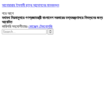
আনোয়ারায় ইসলামী ছাত্র আন্দোলনের মানববন্ধন
পরে
আগে
যথাযথ নিয়মানুসারে গণপ্রজাতন্ত্রী বাংলাদেশ সরকারের তথ্যমন্ত্রণালয়ে নিবন্ধনের জন্য
আবেদিত
কারিগরি সহযোগীতায়ঃ
কোডেক্স টেকনোলজি