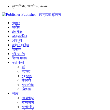
বৃহস্পতিবার, আগস্ট ৬, ২০২৬
Publisher - চট্টগ্রামের কন্ঠস্বর
প্রচ্ছদ
জাতীয়
রাজনীতি
আন্তর্জাতিক
খেলাধুলা
তথ্য প্রযুক্তি
বিনোদন
নারী ও শিশু
বিশেষ সংবাদ
সারা বাংলা
ধর্ম
মতামত
মুক্তমত
বাঁশখালী
সাতকানিয়া
চট্টগ্রাম
আরো
লোহাগাড়া
সাক্ষাৎকার
সম্পাদকীয়