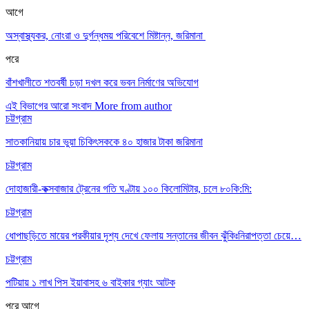
আগে
অস্বাস্থ্যকর, নোংরা ও দুর্গন্ধময় পরিবেশে মিষ্টান্ন, জরিমানা
পরে
বাঁশখালীতে শতবর্ষী চড়া দখল করে ভবন নির্মাণের অভিযোগ
এই বিভাগের আরো সংবাদ
More from author
চট্টগ্রাম
সাতকানিয়ায় চার ভুয়া চিকিৎসককে ৪০ হাজার টাকা জরিমানা
চট্টগ্রাম
দোহাজারী-কক্সবাজার ট্রেনের গতি ঘণ্টায় ১০০ কিলোমিটার, চলে ৮০কি:মি:
চট্টগ্রাম
ধোপাছড়িতে মায়ের পরকীয়ার দৃশ্য দেখে ফেলায় সন্তানের জীবন ঝুঁকিঃনিরাপত্তা চেয়ে…
চট্টগ্রাম
পটিয়ায় ১ লাখ পিস ইয়াবাসহ ৬ বাইকার গ্যাং আটক
পরে
আগে