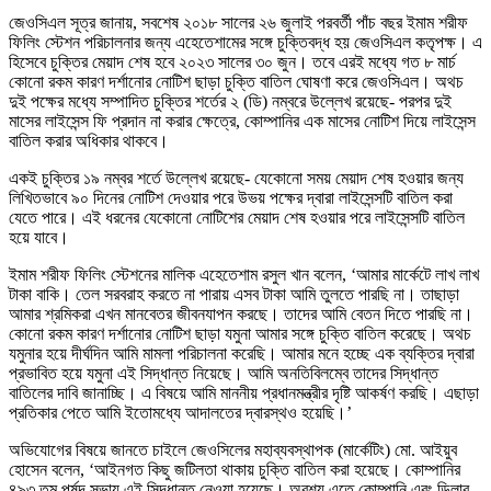
জেওসিএল সূত্র জানায়, সবশেষ ২০১৮ সালের ২৬ জুলাই পরবর্তী পাঁচ বছর ইমাম শরীফ
ফিলিং স্টেশন পরিচালনার জন্য এহেতেশামের সঙ্গে চুক্তিবদ্ধ হয় জেওসিএল কতৃপক্ষ। এ
হিসেবে চুক্তির মেয়াদ শেষ হবে ২০২৩ সালের ৩০ জুন। তবে এরই মধ্যে গত ৮ মার্চ
কোনো রকম কারণ দর্শানোর নোটিশ ছাড়া চুক্তি বাতিল ঘোষণা করে জেওসিএল। অথচ
দুই পক্ষের মধ্যে সম্পাদিত চুক্তির শর্তের ২ (ডি) নম্বরে উল্লেখ রয়েছে- পরপর দুই
মাসের লাইসেন্স ফি প্রদান না করার ক্ষেত্রে, কোম্পানির এক মাসের নোটিশ দিয়ে লাইসেন্স
বাতিল করার অধিকার থাকবে।
একই চুক্তির ১৯ নম্বর শর্তে উল্লেখ রয়েছে- যেকোনো সময় মেয়াদ শেষ হওয়ার জন্য
লিখিতভাবে ৯০ দিনের নোটিশ দেওয়ার পরে উভয় পক্ষের দ্বারা লাইসেন্সটি বাতিল করা
যেতে পারে। এই ধরনের যেকোনো নোটিশের মেয়াদ শেষ হওয়ার পরে লাইসেন্সটি বাতিল
হয়ে যাবে।
ইমাম শরীফ ফিলিং স্টেশনের মালিক এহেতেশাম রসুল খান বলেন, ‘আমার মার্কেটে লাখ লাখ
টাকা বাকি। তেল সরবরাহ করতে না পারায় এসব টাকা আমি তুলতে পারছি না। তাছাড়া
আমার শ্রমিকরা এখন মানবেতর জীবনযাপন করছে। তাদের আমি বেতন দিতে পারছি না।
কোনো রকম কারণ দর্শানোর নোটিশ ছাড়া যমুনা আমার সঙ্গে চুক্তি বাতিল করেছে। অথচ
যমুনার হয়ে দীর্ঘদিন আমি মামলা পরিচালনা করেছি। আমার মনে হচ্ছে এক ব্যক্তির দ্বারা
প্রভাবিত হয়ে যমুনা এই সিদ্ধান্ত নিয়েছে। আমি অনতিবিলম্বে তাদের সিদ্ধান্ত
বাতিলের দাবি জানাচ্ছি। এ বিষয়ে আমি মাননীয় প্রধানমন্ত্রীর দৃষ্টি আকর্ষণ করছি। এছাড়া
প্রতিকার পেতে আমি ইতোমধ্যে আদালতের দ্বারস্থও হয়েছি।’
অভিযোগের বিষয়ে জানতে চাইলে জেওসিলের মহাব্যবস্থাপক (মার্কেটিং) মো. আইয়ুব
হোসেন বলেন, ‘আইনগত কিছু জটিলতা থাকায় চুক্তি বাতিল করা হয়েছে। কোম্পানির
৪৯৩ তম পর্ষদ সভায় এই সিদ্ধান্ত নেওয়া হয়েছে। অবশ্য এতে কোম্পানি এবং ডিলার