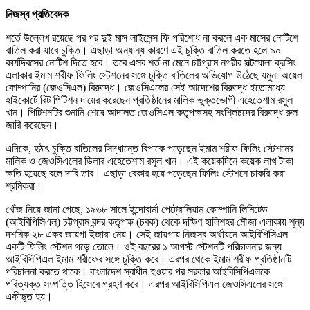
নিজস্ব প্রতিবেদক
শর্তে উল্লেখ রয়েছে পর পর দুই মাস লাইসেন্স ফি পরিশোধ না করলে এক মাসের নোটিশে
বাতিল করা যাবে চুক্তি। এছাড়া অন্যান্য কারণে এই চুক্তি বাতিল করতে হলে ৯০
কার্যদিবসের নোটিশ দিতে হবে। তবে এসব শর্ত না মেনে চট্টগ্রাম নগরীর সল্টঘোলা ক্রসিং
এলাকার ইমাম শরীফ ফিলিং স্টেশনের সঙ্গে চুক্তি বাতিলের অভিযোগ উঠেছে যমুনা অয়েল
কোম্পানির (জেওসিএল) বিরুদ্ধে। জেওসিএলের সেই আদেশের বিরুদ্ধে ইতোমধ্যে
হাইকোর্টে রিট পিটিশন দায়ের করেছেন প্রতিষ্ঠানের মালিক ভুক্তভোগী এহেতেশাম রসুল
খান। পিটিশনটির শুনানি শেষে আদালত জেওসিএল কতৃপক্ষসহ সংশ্লিষ্টদের বিরুদ্ধে রুল
জারি করেছেন।
এদিকে, হঠাৎ চুক্তি বাতিলের সিদ্ধান্তে বিপাকে পড়েছেন ইমাম শরীফ ফিলিং স্টেশনের
মালিক ও জেওসিএলের ডিলার এহেতেশাম রসুল খান। এই কয়েকদিনে কয়েক লাখ টাকা
ক্ষতি হয়েছে বলে দাবি তার। এছাড়া বেকার হয়ে পড়েছেন ফিলিং স্টেশনে চাকরি করা
শ্রমিকরা।
খোঁজ নিয়ে জানা গেছে, ১৯৬৮ সালে ইন্দোবার্মা পেট্রোলিয়াম কোম্পানি লিমিটেড
(আইবিপিসিএল) চট্টগ্রাম বন্দর কতৃপক্ষ (চবক) থেকে দক্ষিণ হালিশহর মৌজা এলাকায় শূন্য
দশমিক ২৮ একর জায়গা ইজারা নেয়। সেই জায়গায় নিজস্ব অর্থায়নে আইবিপিসিএল
একটি ফিলিং স্টেশন গড়ে তোলে। ওই বছরের ১ আগস্ট স্টেশনটি পরিচালনার জন্য
আইবিসিপিএল ইমাম শরীফের সঙ্গে চুক্তি করে। এরপর থেকে ইমাম শরীফ প্রতিষ্ঠানটি
পরিচালনা করতে থাকে। বাংলাদেশ স্বাধীন হওয়ার পর সরকার আইবিসিপিএলকে
পরিত্যক্ত সম্পত্তি হিসেবে গ্রহণ করে। এরপর আইবিসিপিএল জেওসিএলের সঙ্গে
একীভূত হয়।