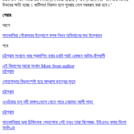
উভয়ের ক্ষতি হচ্ছে। জটিলতা নিরসন হলে পুনরায় তেল সরবরাহ করা হবে।’
শেয়ার
আগে
সাতকানিয়া পৌরসভার উদ্যোগে মশক নিধন অভিযানের শুভ উদ্বোধন
পরে
চট্টগ্রাম সংবাদে খবর প্রকাশিত হবার ৪ঘন্টা পরই একজন আটক-বাঁশখালী
এই বিভাগের আরো সংবাদ
More from author
চট্টগ্রাম
লোহাগাড়ায় বিদ্যুৎস্পৃষ্ট হয়ে মাদ্রাসা ছাত্রের মৃত্যু
চট্টগ্রাম
এওচিয়ায় ডলু নদী ভাঙ্গন:ভেসে যেতে পারে নেয়ামত আলী পাড়া
চট্টগ্রাম
সাতকানিয়ায় ভূয়া চিকিৎসক :পড়াশোনা নেই তবুও তারা বিশেষজ্ঞ, ইউএনও বসায় দিলো
অর্থদণ্ড