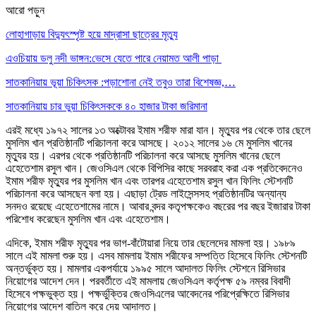
আরো পড়ুন
লোহাগাড়ায় বিদ্যুৎস্পৃষ্ট হয়ে মাদ্রাসা ছাত্রের মৃত্যু
এওচিয়ায় ডলু নদী ভাঙ্গন:ভেসে যেতে পারে নেয়ামত আলী পাড়া
সাতকানিয়ায় ভূয়া চিকিৎসক :পড়াশোনা নেই তবুও তারা বিশেষজ্ঞ,…
সাতকানিয়ায় চার ভুয়া চিকিৎসককে ৪০ হাজার টাকা জরিমানা
এরই মধ্যে ১৯৭২ সালের ১৩ অক্টোবর ইমাম শরীফ মারা যান। মৃত্যুর পর থেকে তার ছেলে
মুসলিম খান প্রতিষ্ঠানটি পরিচালনা করে আসছে। ২০১২ সালের ১৬ মে মুসলিম খানের
মৃত্যুর হয়। এরপর থেকে প্রতিষ্ঠানটি পরিচালনা করে আসছে মুসলিম খানের ছেলে
এহেতেশাম রসুল খান। জেওসিএল থেকে বিপিসির কাছে সরবরাহ করা এক প্রতিবেদনেও
ইমাম শরীফ মৃত্যুর পর মুসলিম খান এবং তারপর এহেতেশাম রসুল খান ফিলিং স্টেশনটি
পরিচালনা করে আসছেন বলা হয়। এছাড়া ট্রেড লাইসেন্সসহ প্রতিষ্ঠানটির অন্যান্য
সনদও রয়েছে এহেতেশামের নামে। আবার বন্দর কতৃপক্ষকেও বছরের পর বছর ইজারার টাকা
পরিশোধ করেছেন মুসলিম খান এবং এহেতেশাম।
এদিকে, ইমাম শরীফ মৃত্যুর পর ভাগ-বাঁটোয়ারা নিয়ে তার ছেলেদের মামলা হয়। ১৯৮৯
সালে এই মামলা শুরু হয়। এসব মামলায় ইমাম শরীফের সম্পত্তি হিসেবে ফিলিং স্টেশনটি
অন্তর্ভুক্ত হয়। মামলার একপর্যায়ে ১৯৯৫ সালে আদালত ফিলিং স্টেশনে রিসিভার
নিয়োগের আদেশ দেন। পরবর্তীতে এই মামলায় জেওসিএল কর্তৃপক্ষ ৫৯ নম্বর বিবাদী
হিসেবে পক্ষভুক্ত হয়। পক্ষর্ভুক্তির জেওসিএলের আবেদনের পরিপ্রেক্ষিতে রিসিভার
নিয়োগের আদেশ বাতিল করে দেয় আদালত।