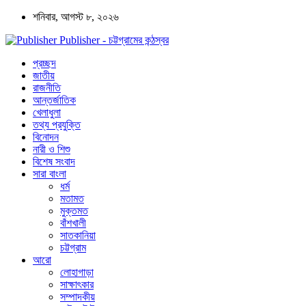
শনিবার, আগস্ট ৮, ২০২৬
Publisher - চট্টগ্রামের কন্ঠস্বর
প্রচ্ছদ
জাতীয়
রাজনীতি
আন্তর্জাতিক
খেলাধুলা
তথ্য প্রযুক্তি
বিনোদন
নারী ও শিশু
বিশেষ সংবাদ
সারা বাংলা
ধর্ম
মতামত
মুক্তমত
বাঁশখালী
সাতকানিয়া
চট্টগ্রাম
আরো
লোহাগাড়া
সাক্ষাৎকার
সম্পাদকীয়