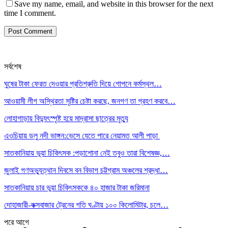
Save my name, email, and website in this browser for the next
time I comment.
সর্বশেষ
ঘুষের টাকা ফেরত দেওয়ার প্রতিশ্রুতি দিয়ে গোপনে কর্মস্থল…
আওয়ামী লীগ অস্থিরতা সৃষ্টির চেষ্টা করছে, জনগণ তা গ্রহণ করবে…
লোহাগাড়ায় বিদ্যুৎস্পৃষ্ট হয়ে মাদ্রাসা ছাত্রের মৃত্যু
এওচিয়ায় ডলু নদী ভাঙ্গন:ভেসে যেতে পারে নেয়ামত আলী পাড়া
সাতকানিয়ায় ভূয়া চিকিৎসক :পড়াশোনা নেই তবুও তারা বিশেষজ্ঞ,…
জুলাই গণঅভ্যুত্থান দিবসে বন বিভাগ চট্টগ্রাম অঞ্চলের শ্রদ্ধা…
সাতকানিয়ায় চার ভুয়া চিকিৎসককে ৪০ হাজার টাকা জরিমানা
দোহাজারী-কক্সবাজার ট্রেনের গতি ঘণ্টায় ১০০ কিলোমিটার, চলে…
পরে
আগে