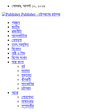
সোমবার, আগস্ট ১০, ২০২৬
Publisher - চট্টগ্রামের কন্ঠস্বর
প্রচ্ছদ
জাতীয়
রাজনীতি
আন্তর্জাতিক
খেলাধুলা
তথ্য প্রযুক্তি
বিনোদন
নারী ও শিশু
বিশেষ সংবাদ
সারা বাংলা
ধর্ম
মতামত
মুক্তমত
বাঁশখালী
সাতকানিয়া
চট্টগ্রাম
আরো
লোহাগাড়া
সাক্ষাৎকার
সম্পাদকীয়