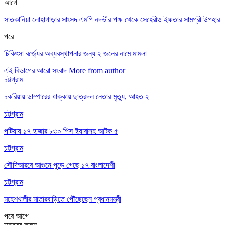
আগে
সাতকানিয়া লোহাগাড়ার সাংসদ এমপি নদভীর পক্ষ থেকে সেহেরীও ইফতার সামগ্রী উপহার
পরে
চিকিৎসা বর্জ্যের অব্যবস্থাপনার জন্য ২ জনের নামে মামলা
এই বিভাগের আরো সংবাদ
More from author
চট্টগ্রাম
চকরিয়ায় ডাম্পারের ধাক্কায় ছাত্রদল নেতার মৃত্যু, আহত ২
চট্টগ্রাম
পটিয়ায় ১৭ হাজার ৮৩০ পিস ইয়াবাসহ আটক ৫
চট্টগ্রাম
সৌদিআরবে আগুনে পুড়ে গেছে ১৭ বাংলাদেশী
চট্টগ্রাম
মহেশখালীর মাতারবাড়িতে পৌঁছেছেন প্রধানমন্ত্রী
পরে
আগে