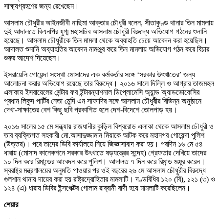
সাক্ষ্যগ্রহণের জন্য রেখেছেন।
আসলাম চৌধুরীর আইনজীবী নাছিমা আক্তার চৌধুরী বলেন, সীতাকুণ্ড থানার তিন মামলায়
দুই আদালতে বিএনপির যুগ্ম মহাসচিব আসলাম চৌধুরী বিরুদ্ধে অভিযোগ গঠনের শুনানি
হয়েছে। আসলাম চৌধুরীকে তিন মামলা থেকে অব্যাহতি চেয়ে আবেদন করা হয়েছিল।
আদালত শুনানি অব্যাহতির আবেদন নামঞ্জুর করে তিন মামলায় অভিযোগ গঠন করে বিচার
শুরুর আদেশ দিয়েছেন।
ইসরায়েলি গোয়েন্দা সংস্থা মোসাদের এক কর্মকর্তার সঙ্গে ‘সরকার উৎখাতের’ জন্য
আলোচনা করার অভিযোগ রয়েছে তার বিরুদ্ধে। ২০১৬ সালে দিল্লি ও আগ্রার তাজমহল
এলাকায় ইসরায়েলের সেন্টার ফর ইন্টারন্যাশনাল ডিপ্লোমেসি অ্যান্ড অ্যাডভোকেসির
প্রধান লিকুদ পার্টির নেতা মেন্দি এন সাফাদির সঙ্গে আসলাম চৌধুরীর বিভিন্ন অনুষ্ঠানে
দেখা-সাক্ষাতের বেশ কিছু ছবি প্রকাশিত হলে দেশ-বিদেশে তোলপাড় হয়।
২০১৬ সালের ১৫ মে সন্ধ্যায় রাজধানীর কুড়িল বিশ্বরোড এলাকা থেকে আসলাম চৌধুরী ও
তার ব্যক্তিগত সহকারী মো.আসাদুজ্জামান মিয়াকে আটক করে মহানগর গোয়েন্দা পুলিশ
(উত্তর)। পরে তাদের ডিবি কার্যালয়ে নিয়ে জিজ্ঞাসাবাদ করা হয়। পরদিন ১৬ মে ৫৪
ধারায় (মোসাদ কানেকশনে সরকার উৎখাতে ষড়যন্ত্রের সন্দেহ) গ্রেফতার দেখিয়ে তাদের
১০ দিন করে রিমান্ডের আবেদন করে পুলিশ। আদালত ৭ দিন করে রিমান্ড মঞ্জুর করেন।
স্বরাষ্ট্র মন্ত্রণালয়ের অনুমতি পাওয়ার পর ওই বছরের ২৬ মে আসলাম চৌধুরীর বিরুদ্ধে
গুলশান থানায় দায়ের করা হয় রাষ্ট্রদ্রোহিতার মামলাটি। দণ্ডবিধির ১২০ (বি), ১২১ (৩) ও
১২৪ (এ) ধারায় ডিবির ইন্সপেক্টর গোলাম রাব্বানী বাদী হয়ে মামলাটি করেছিলেন।
শেয়ার