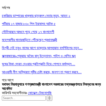
সর্বশেষ
চকরিয়ায় ডাম্পারের ধাক্কায় ছাত্রদল নেতার মৃত্যু, আহত ২
পটিয়ায় ১৭ হাজার ৮৩০ পিস ইয়াবাসহ আটক ৫
সৌদিআরবে আগুনে পুড়ে গেছে ১৭ বাংলাদেশী
মহেশখালীর মাতারবাড়িতে পৌঁছেছেন প্রধানমন্ত্রী
ডিগ্রী নেই তবুও নামের আগে ডাক্তার,আলহায়াত হসপিটালের নতুন…
কক্সবাজারের-পেকুয়ায় অবৈধ বালু উত্তোলন, পাইপ ও মেশিন জব্দ
ঘুষের টাকা ফেরত দেওয়ার প্রতিশ্রুতি দিয়ে গোপনে কর্মস্থল…
আওয়ামী লীগ অস্থিরতা সৃষ্টির চেষ্টা করছে, জনগণ তা গ্রহণ করবে…
পরে
আগে
যথাযথ নিয়মানুসারে গণপ্রজাতন্ত্রী বাংলাদেশ সরকারের তথ্যমন্ত্রণালয়ে নিবন্ধনের জন্য
আবেদিত
কারিগরি সহযোগীতায়ঃ
কোডেক্স টেকনোলজি