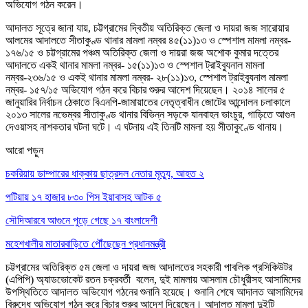
অভিযোগ গঠন করেন।
আদালত সূত্রে জানা যায়, চট্টগ্রামের দ্বিতীয় অতিরিক্ত জেলা ও দায়রা জজ সারোয়ার
আলমের আদালতে সীতাকুণ্ড থানার মামলা নম্বর ৪৫(১১)১৩ ও স্পেশাল মামলা নম্বর-
১৭৬/১৫ ও চট্টগ্রামের পঞ্চম অতিরিক্ত জেলা ও দায়রা জজ অশোক কুমার দত্তের
আদালতে একই থানার মামলা নম্বর- ১৫(১১)১৩ ও স্পেশাল ট্রাইব্যুনাল মামলা
নম্বর-২৩৬/১৫ ও একই থানার মামলা নম্বর- ২৮(১১)১৩, স্পেশাল ট্রাইব্যুনাল মামলা
নম্বর- ১৫৭/১৫ অভিযোগ গঠন করে বিচার শুরুর আদেশ দিয়েছেন। ২০১৪ সালের ৫
জানুয়ারির নির্বাচন ঠেকাতে বিএনপি-জামায়াতের নেতৃত্বাধীন জোটের আন্দোলন চলাকালে
২০১৩ সালের নভেম্বর সীতাকুণ্ড থানার বিভিন্ন সড়কে যানবাহন ভাংচুর, গাড়িতে আগুন
দেওয়াসহ নাশকতার ঘটনা ঘটে। এ ঘটনায় এই তিনটি মামলা হয় সীতাকুণ্ডে থানায়।
আরো পড়ুন
চকরিয়ায় ডাম্পারের ধাক্কায় ছাত্রদল নেতার মৃত্যু, আহত ২
পটিয়ায় ১৭ হাজার ৮৩০ পিস ইয়াবাসহ আটক ৫
সৌদিআরবে আগুনে পুড়ে গেছে ১৭ বাংলাদেশী
মহেশখালীর মাতারবাড়িতে পৌঁছেছেন প্রধানমন্ত্রী
চট্টগ্রামের অতিরিক্ত ৫ম জেলা ও দায়রা জজ আদালতের সহকারী পাবলিক প্রসিকিউটর
(এপিপি) অ্যাডভোকেট রতন চক্রবর্তী বলেন, দুই মামলায় আসলাম চৌধুরীসহ আসামিদের
উপস্থিতিতে আদালত অভিযোগ গঠনের শুনানি হয়েছে। শুনানি শেষে আদালত আসামিদের
বিরুদ্ধে অভিযোগ গঠন করে বিচার শুরুর আদেশ দিয়েছেন। আদালত মামলা দুইটি