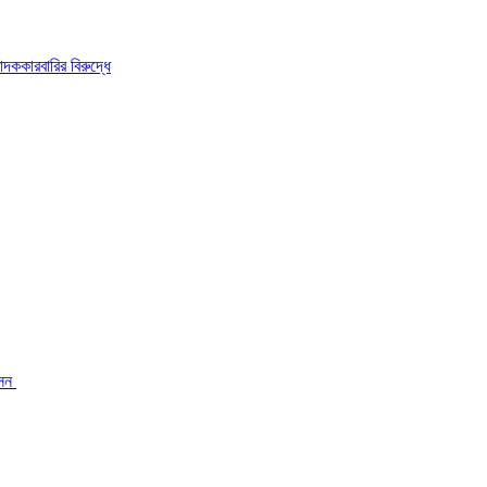
দককারবারির বিরুদ্ধে
ন ‎