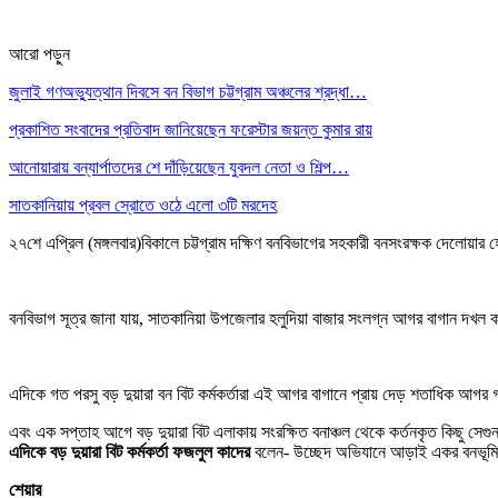
আরো পড়ুন
জুলাই গণঅভ্যুত্থান দিবসে বন বিভাগ চট্টগ্রাম অঞ্চলের শ্রদ্ধা…
প্রকাশিত সংবাদের প্রতিবাদ জানিয়েছেন ফরেস্টার জয়ন্ত কুমার রায়
আনোয়ারায় বন্যার্পাতদের শে দাঁড়িয়েছেন যুবদল নেতা ও শিল্প…
সাতকানিয়ায় প্রবল স্রোতে ওঠে এলো ৩টি মরদেহ
২৭শে এপ্রিল (মঙ্গলবার)বিকালে চট্টগ্রাম দক্ষিণ বনবিভাগের সহকারী বনসংরক্ষক দেলোয়ার
বনবিভাগ সূত্র জানা যায়, সাতকানিয়া উপজেলার হলুদিয়া বাজার সংলগ্ন আগর বাগান দখল কর
এদিকে গত পরসু বড় দুয়ারা বন বিট কর্মকর্তারা এই আগর বাগানে প্রায় দেড় শতাধিক আগর গ
এবং এক সপ্তাহ আগে বড় দুয়ারা বিট এলাকায় সংরক্ষিত বনাঞ্চল থেকে কর্তনকৃত কিছু সেগ
এদিকে বড় দুয়ারা বিট কর্মকর্তা ফজলুল কাদের
বলেন- উচ্ছেদ অভিযানে আড়াই একর বনভূমি
শেয়ার