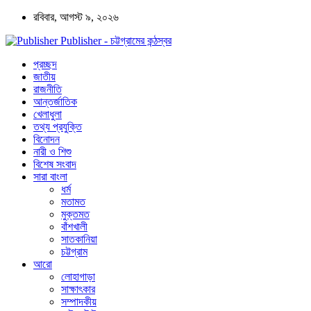
রবিবার, আগস্ট ৯, ২০২৬
Publisher - চট্টগ্রামের কন্ঠস্বর
প্রচ্ছদ
জাতীয়
রাজনীতি
আন্তর্জাতিক
খেলাধুলা
তথ্য প্রযুক্তি
বিনোদন
নারী ও শিশু
বিশেষ সংবাদ
সারা বাংলা
ধর্ম
মতামত
মুক্তমত
বাঁশখালী
সাতকানিয়া
চট্টগ্রাম
আরো
লোহাগাড়া
সাক্ষাৎকার
সম্পাদকীয়