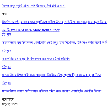
‘নকল ওষুধ প্রতিরোধে কেমিস্টদের ভূমিকা রাখতে হবে’
পরে
ঈদগাঁওতে বর্ণাঢ্য আয়োজনে স্বাধীনতা কবিতা উৎসব, দেউটি স্মারক গ্রন্থের মোড়ক উম্ম
এই বিভাগের আরো সংবাদ
More from author
চট্টগ্রাম
সাতকানিয়ায় ভূয়া চিকিৎসক :পড়াশোনা নেই তবুও তারা বিশেষজ্ঞ, ইউএনও বসায় দিলো অর্থ
চট্টগ্রাম
সাতকানিয়ায় চার ভুয়া চিকিৎসককে ৪০ হাজার টাকা জরিমানা
চট্টগ্রাম
সাতকানিয়ায় ঈগল পরিবহনের ধাক্কায় নিয়মিত ঘটছে প্রাণহানি, এবার এক বৃদ্ধা নিহত
চট্টগ্রাম
সাতকানিয়ায় বন্যায় ক্ষতিগ্রস্ত পরিবারে মদিনা নগর কল্যাণ সোসাইটির ঢেউটিন বিতরণ
পরে
আগে
মন্তব্য করুন