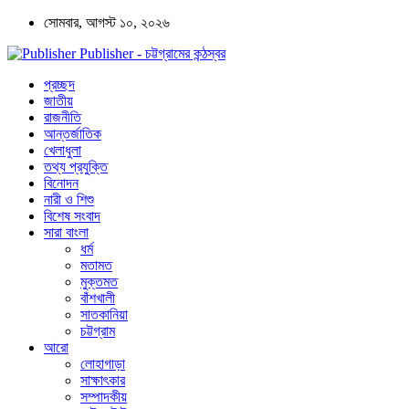
সোমবার, আগস্ট ১০, ২০২৬
Publisher - চট্টগ্রামের কন্ঠস্বর
প্রচ্ছদ
জাতীয়
রাজনীতি
আন্তর্জাতিক
খেলাধুলা
তথ্য প্রযুক্তি
বিনোদন
নারী ও শিশু
বিশেষ সংবাদ
সারা বাংলা
ধর্ম
মতামত
মুক্তমত
বাঁশখালী
সাতকানিয়া
চট্টগ্রাম
আরো
লোহাগাড়া
সাক্ষাৎকার
সম্পাদকীয়