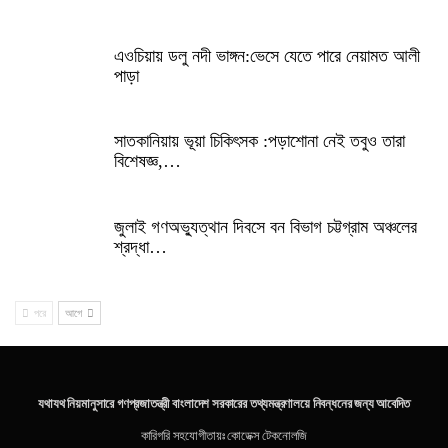
এওচিয়ায় ডলু নদী ভাঙ্গন:ভেসে যেতে পারে নেয়ামত আলী
পাড়া
সাতকানিয়ায় ভূয়া চিকিৎসক :পড়াশোনা নেই তবুও তারা
বিশেষজ্ঞ,…
জুলাই গণঅভ্যুত্থান দিবসে বন বিভাগ চট্টগ্রাম অঞ্চলের
শ্রদ্ধা…
পরে
আগে
যথাযথ নিয়মানুসারে গণপ্রজাতন্ত্রী বাংলাদেশ সরকারের তথ্যমন্ত্রণালয়ে নিবন্ধনের জন্য আবেদিত
কারিগরি সহযোগীতায়ঃ
কোডেক্স টেকনোলজি