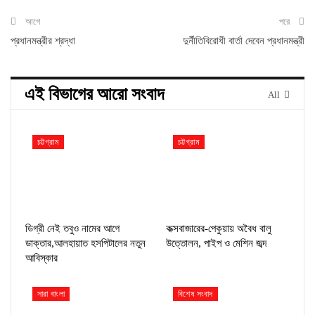
আগে
পরে
প্রধানমন্ত্রীর শ্রদ্ধা
দুর্নীতিবিরোধী বার্তা দেবেন প্রধানমন্ত্রী
এই বিভাগের আরো সংবাদ
All
চট্টগ্রাম
চট্টগ্রাম
ডিগ্রী নেই তবুও নামের আগে
কক্সবাজারের-পেকুয়ায় অবৈধ বালু
ডাক্তার,আলহায়াত হসপিটালের নতুন
উত্তোলন, পাইপ ও মেশিন জব্দ
আবিস্কার
সারা বাংলা
বিশেষ সংবাদ