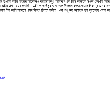
ম্পত্তি হওয়ায় আমি লীজের আবেদনও করেছি তবুও আমার দখলে ছিল আমাকে সওজ বেদখল করা
রে অভিযোগ দায়ের করেছি। এদিকে অভিযুক্ত সামশুল ইসলাম বলেন-আমার বিরুদ্ধে এসব অপপ্র
 দিব আমি আসলে এসব বিষয়ে চিন্তা করিনা।ওরা শুধু শুধু আমাকে ভুল বুঝতেছে এসব আসল
দণ্ড