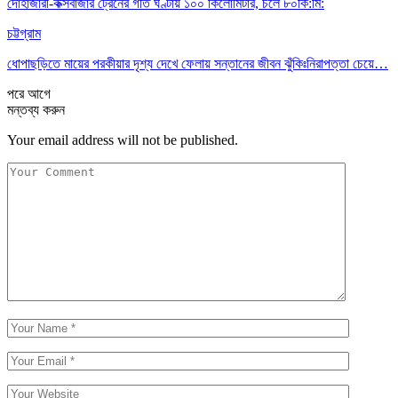
দোহাজারী-কক্সবাজার ট্রেনের গতি ঘণ্টায় ১০০ কিলোমিটার, চলে ৮০কি:মি:
চট্টগ্রাম
ধোপাছড়িতে মায়ের পরকীয়ার দৃশ্য দেখে ফেলায় সন্তানের জীবন ঝুঁকিঃনিরাপত্তা চেয়ে…
পরে
আগে
মন্তব্য করুন
Your email address will not be published.