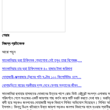
শেয়ার
নিজস্ব প্রতিবেদক
আরো পড়ুন
সাতকানিয়ায় ভূয়া চিকিৎসক :পড়াশোনা নেই তবুও তারা বিশেষজ্ঞ,…
সাতকানিয়ায় চার ভুয়া চিকিৎসককে ৪০ হাজার টাকা জরিমানা
দোহাজারী-কক্সবাজার ট্রেনের গতি ঘণ্টায় ১০০ কিলোমিটার, চলে…
ধোপাছড়িতে মায়ের পরকীয়ার দৃশ্য দেখে ফেলায় সন্তানের জীবন…
সাতকানিয়া ছদাহার হাসমতের দোকানের উত্তর পাশে রোড ভিউ রেষ্টুরেন্ট সংলগ্ন এলাক
পরিদর্শনে গেলে সওজের একটি জায়গায় গাছ কর্তন করে মাটি ভরাট করতে দেখা যায়। ভরাটকৃ
বাদী হয়ে সড়কও জনপথের দোহাজারী সড়ক বিভাগে লিখিত অভিযোগ দিয়েছেন। লিখিত অভিযো
ইসলাম। কিন্তু বিএস খতিয়ানে উক্ত জায়গা সড়কও জনপথ বিভাগের নামে হওয়ায় স্থানীয় 