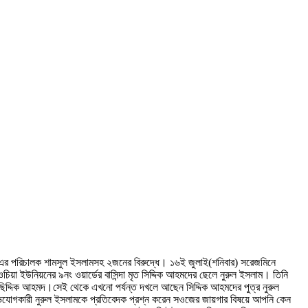
 এর পরিচালক শামসুল ইসলামসহ ২জনের বিরুদ্ধে। ১৬ই জুলাই(শনিবার) সরেজমিনে
য়া ইউনিয়নের ৯নং ওয়ার্ডের বাসিন্দা মৃত সিদ্দিক আহমদের ছেলে নুরুল ইসলাম। তিনি
দ্দিক আহমদ।সেই থেকে এখনো পর্যন্ত দখলে আছেন সিদ্দিক আহমদের পুত্র নুরুল
ভিযোগকারী নুরুল ইসলামকে প্রতিবেদক প্রশ্ন করেন সওজের জায়গার বিষয়ে আপনি কেন