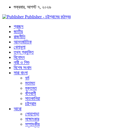
শুক্রবার, আগস্ট ৭, ২০২৬
Publisher - চট্টগ্রামের কন্ঠস্বর
প্রচ্ছদ
জাতীয়
রাজনীতি
আন্তর্জাতিক
খেলাধুলা
তথ্য প্রযুক্তি
বিনোদন
নারী ও শিশু
বিশেষ সংবাদ
সারা বাংলা
ধর্ম
মতামত
মুক্তমত
বাঁশখালী
সাতকানিয়া
চট্টগ্রাম
আরো
লোহাগাড়া
সাক্ষাৎকার
সম্পাদকীয়