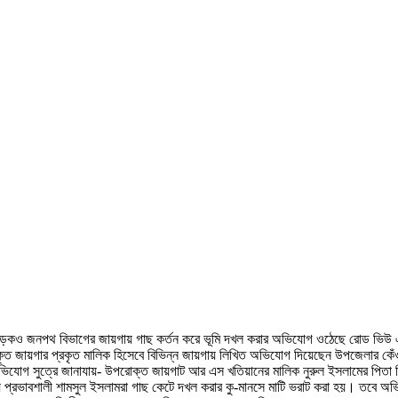
ায় সড়কও জনপথ বিভাগের জায়গায় গাছ কর্তন করে ভূমি দখল করার অভিযোগ ওঠেছে রোড ভিউ
ত জায়গার প্রকৃত মালিক হিসেবে বিভিন্ন জায়গায় লিখিত অভিযোগ দিয়েছেন উপজেলার কেঁওচি
গ সুত্রে জানাযায়- উপরোক্ত জায়গাট আর এস খতিয়ানের মালিক নুরুল ইসলামের পিতা ছি
প্রভাবশালী শামসুল ইসলামরা গাছ কেটে দখল করার কু-মানসে মাটি ভরাট করা হয়। তবে অ