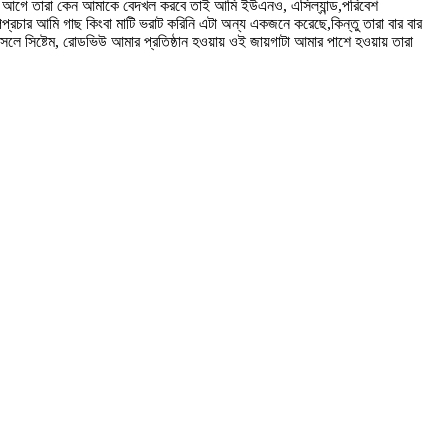
র আগে তারা কেন আমাকে বেদখল করবে তাই আমি ইউএনও, এসিল্যান্ড,পরিবেশ
চার আমি গাছ কিংবা মাটি ভরাট করিনি এটা অন্য একজনে করেছে,কিন্তু তারা বার বার
ে সিষ্টেম, রোডভিউ আমার প্রতিষ্ঠান হওয়ায় ওই জায়গাটা আমার পাশে হওয়ায় তারা