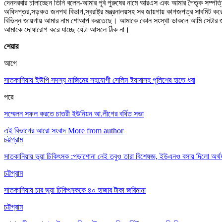
দেনদরবার চালাচ্ছেন তিনি বলেন-আমার পূর্ব পুরুষের নামে আরএস এবং আমার পৈতৃক স
অধিদপ্তর,সড়কও জনপথ বিভাগ,স্বরাষ্ট্র মন্ত্রনালয়সহ সব জায়গায় কাগজপত্র সাবমিট ক
বিভিন্ন জায়গায় আমার নাম শোআপ করতেছে। আমাকে কোন সংস্থা ডাকলে আমি সেটার জবাব
আমাকে দোষারোপ করে যাচ্ছে যেটা আসলে ঠিক না।
শেয়ার
আগে
সাতকানিয়ায় ইউপি সদস্য নাজিমের সহযোগী সেলিম ইয়াবাসহ পুলিশের হাতে ধরা
পরে
সম্মেলন সফল করতে চাতরী ইউনিয়ন আ.লীগের বর্ধিত সভা
এই বিভাগের আরো সংবাদ
More from author
চট্টগ্রাম
সাতকানিয়ায় ভূয়া চিকিৎসক :পড়াশোনা নেই তবুও তারা বিশেষজ্ঞ, ইউএনও বসায় দিলো অর্থ
চট্টগ্রাম
সাতকানিয়ায় চার ভুয়া চিকিৎসককে ৪০ হাজার টাকা জরিমানা
চট্টগ্রাম