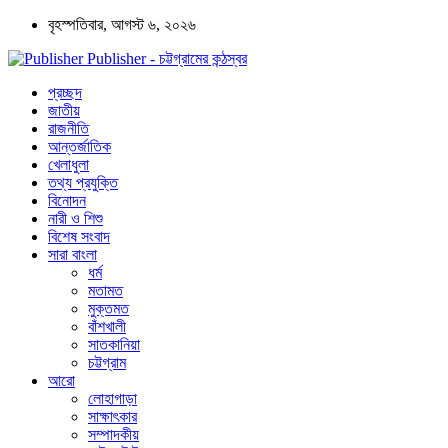
বৃহস্পতিবার, আগস্ট ৬, ২০২৬
Publisher - চট্টগ্রামের কন্ঠস্বর
প্রচ্ছদ
জাতীয়
রাজনীতি
আন্তর্জাতিক
খেলাধুলা
তথ্য প্রযুক্তি
বিনোদন
নারী ও শিশু
বিশেষ সংবাদ
সারা বাংলা
ধর্ম
মতামত
মুক্তমত
বাঁশখালী
সাতকানিয়া
চট্টগ্রাম
আরো
লোহাগাড়া
সাক্ষাৎকার
সম্পাদকীয়