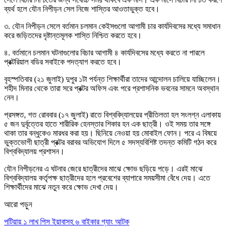
ব্যর্থ হলে যৌন নিপীড়ন সেল নিজে শাস্তির আওতাভুক্ত হবে।
৩. যৌন নিপীড়ন সেলে বর্তমান চলমান কেইসগুলো আগামী চার কার্যদিবসের মধ্যে সমাধান
করে জড়িতদের দৃষ্টান্তমূলক শাস্তি নিশ্চিত করতে হবে।
৪. বর্তমানে চলমান ঘটনাগুলোর বিচার আগামী ৪ কার্যদিবসের মধ্যে করতে না পারলে
প্রক্টরিয়াল বডির সবাইকে পদত্যাগ করতে হবে।
বৃহস্পতিবার (২১ জুলাই) দুপুর ১টা পর্যন্ত শিক্ষার্থীরা তাদের আন্দোলন চালিয়ে যাচ্ছিলেন।
শহীদ মিনার থেকে তারা সরে প্রক্টর অফিস এবং পরে প্রশাসনিক ভবনের সামনে অবস্থান
নেন।
প্রসঙ্গত, গত রোববার (১৭ জুলাই) রাতে বিশ্ববিদ্যালয়ের প্রীতিলতা হল সংলগ্ন এলাকায়
৫ জন দুর্বৃত্তের হাতে শারীরিক হেনস্তার শিকার হন এক ছাত্রী। ওই সময় তার সঙ্গে
থাকা তার বন্ধুকেও মারধর করা হয়। ছিনিয়ে নেওয়া হয় মোবাইল ফোন। পরে এ বিষয়ে
ভুক্তভোগী ছাত্রী প্রক্টর বরাবর অভিযোগ দিলে ৫ সদস্যবিশিষ্ট তদন্ত কমিটি গঠন করে
বিশ্ববিদ্যালয় প্রশাসন।
যৌন নিপীড়নের এ ঘটনার জেরে ছাত্রীদের মাঝে ক্ষোভ ছড়িয়ে পড়ে। এরই মাঝে
বিশ্ববিদ্যালয় কর্তৃপক্ষ ছাত্রীদের হলে প্রবেশের ব্যাপারে সময়সীমা বেঁধে দেয়। এতে
শিক্ষার্থীদের মাঝে নতুন করে ক্ষোভ দেখা দেয়।
আরো পড়ুন
পটিয়ায় ১ লাখ পিস ইয়াবাসহ ৬ বাইকার গ্যাং আটক