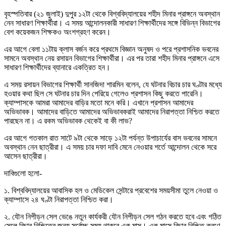
বৃহস্পতিবার (২১ জুলাই) দুপুর ১২টা থেকে বিশ্ববিদ্যালয়ের শহীদ মিনার প্রাঙ্গনে অবস্থান
নেন সাধারণ শিক্ষার্থীরা। এ সময় আন্দোলনকারী সাধারণ শিক্ষার্থীদের সঙ্গে বিভিন্ন বিভাগের
বেশ কয়েকজন শিক্ষকও অংশগ্রহণ করেন।
এর আগে বেলা ১১টায় ক্লাস বর্জন করে প্রথমে বিজ্ঞান অনুষদ ও পরে প্রশাসনিক ভবনের
সামনে অবস্থান নেয় রসায়ন বিভাগের শিক্ষার্থীরা। এর পর তারা শহীদ মিনার প্রাঙ্গনে এসে
সাধারণ শিক্ষার্থীদের ব্যানারে একত্রিত হন।
এ সময় রসায়ন বিভাগের শিক্ষার্থী সানজিদা শারমিন বলেন, যে ঘটনার বিচার চার ঘণ্টার মধ্যে
হওয়ার কথা ছিল সে ঘটনার চার দিন পেরিয়ে গেলেও প্রশাসন কিছু করতে পারেনি।
ক্যাম্পাসকে আমরা আমাদের বাড়ির মতো মনে করি। এখানে প্রশাসন আমাদের
অভিভাবক। আমাদের বাড়িতে আমাদের অভিভাবকরাই আমাদের নিরাপত্তা নিশ্চিত করতে
পারছেন না। এ রকম অভিভাবক থেকেই বা কী লাভ?
এর আগে গতকাল রাত সাটে ৯টা থেকে সাড়ে ১২টা পর্যন্ত উপাচার্যের বাস ভবনের সামনে
অবস্থান নেন ছাত্রীরা। এ সময় চার দফা দাবি মেনে নেওয়ার শর্তে আন্দোলন থেকে সরে
আসেন ছাত্রীরা।
দাবিগুলো হলো-
১. বিশ্ববিদ্যালয়ের আবাসিক হল ও মেডিকেল সেন্টারে প্রবেশের সময়সীমা তুলে নেওয়া ও
ক্যাম্পাসে ২৪ ঘণ্টা নিরাপত্তা নিশ্চিত করা।
২. যৌন নিপীড়ন সেল ভেঙে নতুন কার্যকরী যৌন নিপীড়ন সেল গঠন করতে হবে এবং গঠিত
সেলে বিচার নিশ্চিতের জন্য সর্বোচ্চ সময় থাকবে এক মাস। এক মাসে বিচার নিশ্চিত করণে