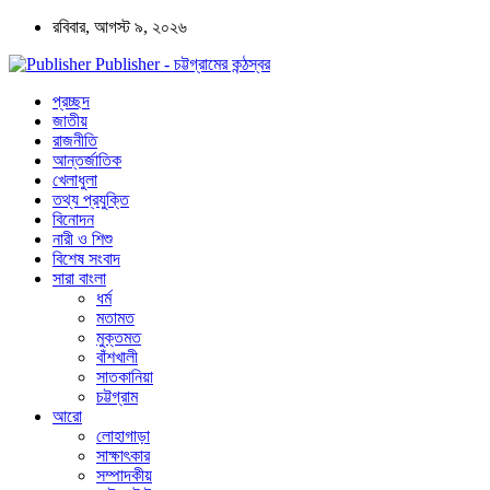
রবিবার, আগস্ট ৯, ২০২৬
Publisher - চট্টগ্রামের কন্ঠস্বর
প্রচ্ছদ
জাতীয়
রাজনীতি
আন্তর্জাতিক
খেলাধুলা
তথ্য প্রযুক্তি
বিনোদন
নারী ও শিশু
বিশেষ সংবাদ
সারা বাংলা
ধর্ম
মতামত
মুক্তমত
বাঁশখালী
সাতকানিয়া
চট্টগ্রাম
আরো
লোহাগাড়া
সাক্ষাৎকার
সম্পাদকীয়