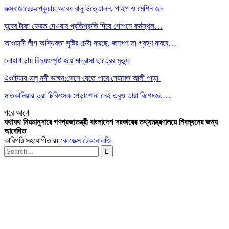
কক্সবাজারের-পেকুয়ায় অবৈধ বালু উত্তোলন, পাইপ ও মেশিন জব্দ
ঘুষের টাকা ফেরত দেওয়ার প্রতিশ্রুতি দিয়ে গোপনে কর্মস্থল…
আওয়ামী লীগ অস্থিরতা সৃষ্টির চেষ্টা করছে, জনগণ তা গ্রহণ করবে…
লোহাগাড়ায় বিদ্যুৎস্পৃষ্ট হয়ে মাদ্রাসা ছাত্রের মৃত্যু
এওচিয়ায় ডলু নদী ভাঙ্গন:ভেসে যেতে পারে নেয়ামত আলী পাড়া
সাতকানিয়ায় ভূয়া চিকিৎসক :পড়াশোনা নেই তবুও তারা বিশেষজ্ঞ,…
পরে
আগে
যথাযথ নিয়মানুসারে গণপ্রজাতন্ত্রী বাংলাদেশ সরকারের তথ্যমন্ত্রণালয়ে নিবন্ধনের জন্য
আবেদিত
কারিগরি সহযোগীতায়ঃ
কোডেক্স টেকনোলজি