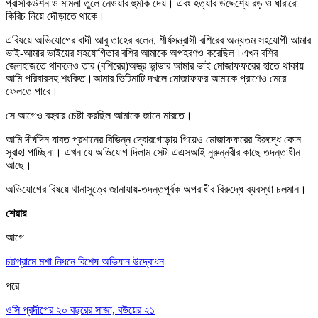
প্রসিকিউশন ও মামলা তুলে নেওয়ার হুমকি দেয়। এবং হত্যার উদ্দেশ্যে রড় ও ধারারো
কিরিচ নিয়ে দৌড়াতে থাকে।
এবিষয়ে অভিযোগের বাদী আবু তাহের বলেন, শীর্ষসন্ত্রাসী বশিরের অন্যতম সহযোগী আমার
ভাই-আমার ভাইয়ের সহযোগিতার বশির আমাকে অপহরণও করেছিল।এখন বশির
জেলহাজতে থাকলেও তার (বশিরের)অস্ত্র ভান্ডার আমার ভাই মোজাফফরের হাতে থাকায়
আমি পরিবারসহ শংকিত।আমার ভিটিমাটি দখলে মোজাফফর আমাকে প্রাণেও মেরে
ফেলতে পারে।
সে আগেও বহুবার চেষ্টা করছিল আমাকে জানে মারতে।
আমি দীর্ঘদিন যাবত প্রশানের বিভিন্ন দ্বোরগোড়ায় গিয়েও মোজাফফরের বিরুদ্ধে কোন
সূরাহা পাচ্ছিনা। এখন যে অভিযোগ দিলাম সেটা এএসআই নুরুন্নবীর কাছে তদন্তাধীন
আছে।
অভিযোগের বিষয়ে থানাসুত্রে জানাযায়-তদন্তপূর্বক অপরাধীর বিরুদ্ধে ব্যবস্থা চলমান।
শেয়ার
আগে
চট্টগ্রামে মশা নিধনে বিশেষ অভিযান উদ্বোধন
পরে
ওসি প্রদীপের ২০ বছরের সাজা, বউয়ের ২১