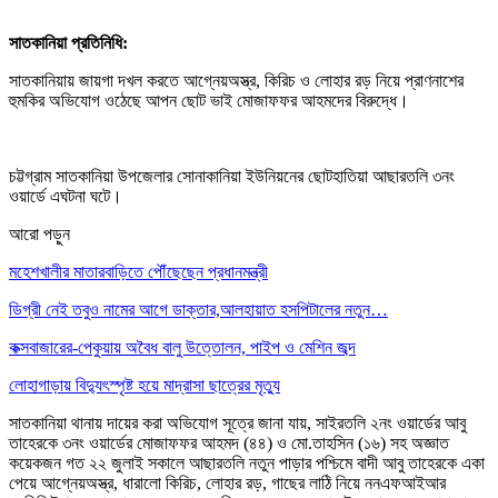
সাতকানিয়া প্রতিনিধি:
সাতকানিয়ায় জায়গা দখল করতে আগ্নেয়অস্ত্র, কিরিচ ও লোহার রড় নিয়ে প্রাণনাশের
হুমকির অভিযোগ ওঠেছে আপন ছোট ভাই মোজাফফর আহমদের বিরুদ্ধে।
চট্টগ্রাম সাতকানিয়া উপজেলার সোনাকানিয়া ইউনিয়নের ছোটহাতিয়া আছারতলি ৩নং
ওয়ার্ডে এঘটনা ঘটে।
আরো পড়ুন
মহেশখালীর মাতারবাড়িতে পৌঁছেছেন প্রধানমন্ত্রী
ডিগ্রী নেই তবুও নামের আগে ডাক্তার,আলহায়াত হসপিটালের নতুন…
কক্সবাজারের-পেকুয়ায় অবৈধ বালু উত্তোলন, পাইপ ও মেশিন জব্দ
লোহাগাড়ায় বিদ্যুৎস্পৃষ্ট হয়ে মাদ্রাসা ছাত্রের মৃত্যু
সাতকানিয়া থানায় দায়ের করা অভিযোগ সূত্রে জানা যায়, সাইরতলি ২নং ওয়ার্ডের আবু
তাহেরকে ৩নং ওয়ার্ডের মোজাফফর আহমদ (৪৪) ও মো.তাহসিন (১৬) সহ অজ্ঞাত
কয়েকজন গত ২২ জুলাই সকালে আছারতলি নতুন পাড়ার পশ্চিমে বাদী আবু তাহেরকে একা
পেয়ে আগ্নেয়অস্ত্র, ধারালো কিরিচ, লোহার রড়, গাছের লাঠি নিয়ে ননএফআইআর