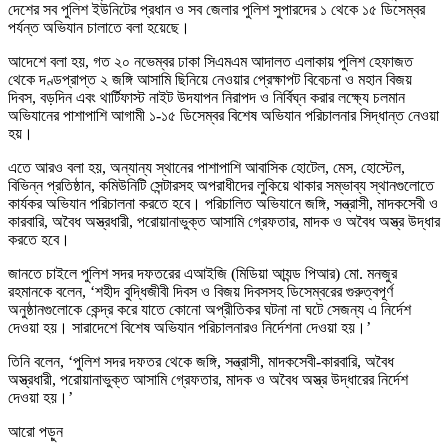
দেশের সব পুলিশ ইউনিটের প্রধান ও সব জেলার পুলিশ সুপারদের ১ থেকে ১৫ ডিসেম্বর
পর্যন্ত অভিযান চালাতে বলা হয়েছে।
আদেশে বলা হয়, গত ২০ নভেম্বর ঢাকা সিএমএম আদালত এলাকায় পুলিশ হেফাজত
থেকে দণ্ডপ্রাপ্ত ২ জঙ্গি আসামি ছিনিয়ে নেওয়ার প্রেক্ষাপট বিবেচনা ও মহান বিজয়
দিবস, বড়দিন এবং থার্টিফাস্ট নাইট উদযাপন নিরাপদ ও নির্বিঘ্ন করার লক্ষ্যে চলমান
অভিযানের পাশাপাশি আগামী ১-১৫ ডিসেম্বর বিশেষ অভিযান পরিচালনার সিদ্ধান্ত নেওয়া
হয়।
এতে আরও বলা হয়, অন্যান্য স্থানের পাশাপাশি আবাসিক হোটেল, মেস, হোস্টেল,
বিভিন্ন প্রতিষ্ঠান, কমিউনিটি সেন্টারসহ অপরাধীদের লুকিয়ে থাকার সম্ভাব্য স্থানগুলোতে
কার্যকর অভিযান পরিচালনা করতে হবে। পরিচালিত অভিযানে জঙ্গি, সন্ত্রাসী, মাদকসেবী ও
কারবারি, অবৈধ অস্ত্রধারী, পরোয়ানাভুক্ত আসামি গ্রেফতার, মাদক ও অবৈধ অস্ত্র উদ্ধার
করতে হবে।
জানতে চাইলে পুলিশ সদর দফতরের এআইজি (মিডিয়া আ্যন্ড পিআর) মো. মনজুর
রহমানকে বলেন, ‘শহীদ বুদ্ধিজীবী দিবস ও বিজয় দিবসসহ ডিসেম্বরের গুরুত্বপূর্ণ
অনুষ্ঠানগুলোকে কেন্দ্র করে যাতে কোনো অপ্রীতিকর ঘটনা না ঘটে সেজন্য এ নির্দেশ
দেওয়া হয়। সারাদেশে বিশেষ অভিযান পরিচালনারও নির্দেশনা দেওয়া হয়।’
তিনি বলেন, ‘পুলিশ সদর দফতর থেকে জঙ্গি, সন্ত্রাসী, মাদকসেবী-কারবারি, অবৈধ
অস্ত্রধারী, পরোয়ানাভুক্ত আসামি গ্রেফতার, মাদক ও অবৈধ অস্ত্র উদ্ধারের নির্দেশ
দেওয়া হয়।’
আরো পড়ুন