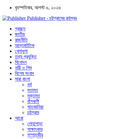
বৃহস্পতিবার, আগস্ট ৬, ২০২৬
Publisher - চট্টগ্রামের কন্ঠস্বর
প্রচ্ছদ
জাতীয়
রাজনীতি
আন্তর্জাতিক
খেলাধুলা
তথ্য প্রযুক্তি
বিনোদন
নারী ও শিশু
বিশেষ সংবাদ
সারা বাংলা
ধর্ম
মতামত
মুক্তমত
বাঁশখালী
সাতকানিয়া
চট্টগ্রাম
আরো
লোহাগাড়া
সাক্ষাৎকার
সম্পাদকীয়