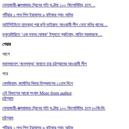
দোহাজারী-কক্সবাজার ট্রেনের গতি ঘণ্টায় ১০০ কিলোমিটার, চলে…
পটিয়ায় ১ লাখ পিস ইয়াবাসহ ৬ বাইকার গ্যাং আটক
আইসিইউতে হাতকড়া পরা ছবি ভাইরাল: আওয়ামী লীগ নেতা মনির খানের…
ডকুমেন্টারিতে ‘এক দফার ঘোষক’ ইস্যুতে প্রতিবাদ, মাহিন সরকারকে…
শেয়ার
আগে
মহাসমাবেশ ‘জনসমুদ্র’ বানাতে চায় চট্টগ্রামের আওয়ামী লীগ
পরে
বেলজিয়াম, জার্মানির বিদায় বিশ্বকাপের ১২তম দিনে
এই বিভাগের আরো সংবাদ
More from author
চট্টগ্রাম
দোহাজারী-কক্সবাজার ট্রেনের গতি ঘণ্টায় ১০০ কিলোমিটার, চলে ৮০কি:মি:
চট্টগ্রাম
পটিয়ায় ১ লাখ পিস ইয়াবাসহ ৬ বাইকার গ্যাং আটক