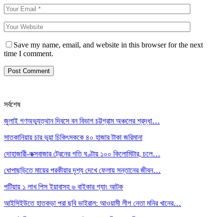
Save my name, email, and website in this browser for the next
time I comment.
সর্বশেষ
জুলাই গণঅভ্যুত্থান দিবসে বন বিভাগ চট্টগ্রাম অঞ্চলের শ্রদ্ধা…
সাতকানিয়ায় চার ভুয়া চিকিৎসককে ৪০ হাজার টাকা জরিমানা
দোহাজারী-কক্সবাজার ট্রেনের গতি ঘণ্টায় ১০০ কিলোমিটার, চলে…
ধোপাছড়িতে মায়ের পরকীয়ার দৃশ্য দেখে ফেলায় সন্তানের জীবন…
পটিয়ায় ১ লাখ পিস ইয়াবাসহ ৬ বাইকার গ্যাং আটক
আইসিইউতে হাতকড়া পরা ছবি ভাইরাল: আওয়ামী লীগ নেতা মনির খানের…