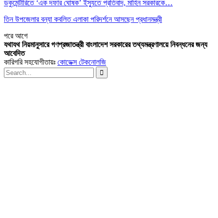
ডকুমেন্টারিতে ‘এক দফার ঘোষক’ ইস্যুতে প্রতিবাদ, মাহিন সরকারকে…
তিন উপজেলার বন্যা কবলিত এলাকা পরিদর্শনে আসছেন প্রধানমন্ত্রী
পরে
আগে
যথাযথ নিয়মানুসারে গণপ্রজাতন্ত্রী বাংলাদেশ সরকারের তথ্যমন্ত্রণালয়ে নিবন্ধনের জন্য
আবেদিত
কারিগরি সহযোগীতায়ঃ
কোডেক্স টেকনোলজি