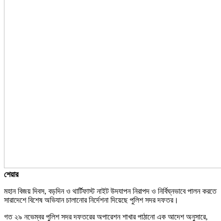
শেয়ার
মহান বিজয় দিবস, বড়দিন ও থার্টিফাস্ট নাইট উদযাপন নিরাপদ ও নির্বিঘ্নভাবে পালন করতে
সারাদেশে বিশেষ অভিযান চালানোর নির্দেশনা দিয়েছে পুলিশ সদর দফতর।
গত ২৯ নভেম্বর পুলিশ সদর দফতরের অপারেশন শাখার পাঠানো এক আদেশ অনুসারে,