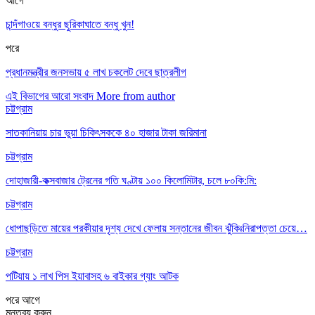
আগে
চান্দঁগাওয়ে বন্ধুর ছুরিকাঘাতে বন্ধু খুন!
পরে
প্রধানমন্ত্রীর জনসভায় ৫ লাখ চকলেট দেবে ছাত্রলীগ
এই বিভাগের আরো সংবাদ
More from author
চট্টগ্রাম
সাতকানিয়ায় চার ভুয়া চিকিৎসককে ৪০ হাজার টাকা জরিমানা
চট্টগ্রাম
দোহাজারী-কক্সবাজার ট্রেনের গতি ঘণ্টায় ১০০ কিলোমিটার, চলে ৮০কি:মি:
চট্টগ্রাম
ধোপাছড়িতে মায়ের পরকীয়ার দৃশ্য দেখে ফেলায় সন্তানের জীবন ঝুঁকিঃনিরাপত্তা চেয়ে…
চট্টগ্রাম
পটিয়ায় ১ লাখ পিস ইয়াবাসহ ৬ বাইকার গ্যাং আটক
পরে
আগে
মন্তব্য করুন