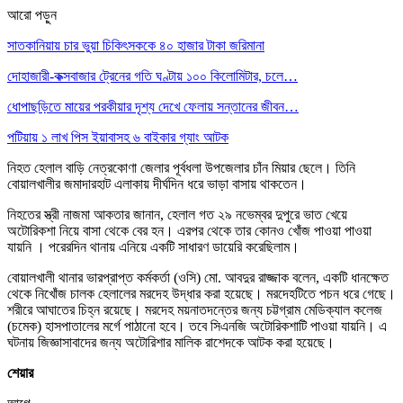
আরো পড়ুন
সাতকানিয়ায় চার ভুয়া চিকিৎসককে ৪০ হাজার টাকা জরিমানা
দোহাজারী-কক্সবাজার ট্রেনের গতি ঘণ্টায় ১০০ কিলোমিটার, চলে…
ধোপাছড়িতে মায়ের পরকীয়ার দৃশ্য দেখে ফেলায় সন্তানের জীবন…
পটিয়ায় ১ লাখ পিস ইয়াবাসহ ৬ বাইকার গ্যাং আটক
নিহত হেলাল বাড়ি নেত্রকোণা জেলার পূর্বধলা উপজেলার চাঁন মিয়ার ছেলে। তিনি
বোয়ালখালীর জমাদারহাট এলাকায় দীর্ঘদিন ধরে ভাড়া বাসায় থাকতেন।
নিহতের স্ত্রী নাজমা আকতার জানান, হেলাল গত ২৯ নভেম্বর দুপুরে ভাত খেয়ে
অটোরিকশা নিয়ে বাসা থেকে বের হন। এরপর থেকে তার কোনও খোঁজ পাওয়া পাওয়া
যায়নি । পরেরদিন থানায় এনিয়ে একটি সাধারণ ডায়েরি করেছিলাম।
বোয়ালখালী থানার ভারপ্রাপ্ত কর্মকর্তা (ওসি) মো. আবদুর রাজ্জাক বলেন, একটি ধানক্ষেত
থেকে নিখোঁজ চালক হেলালের মরদেহ উদ্ধার করা হয়েছে। মরদেহটিতে পচন ধরে গেছে।
শরীরে আঘাতের চিহ্ন রয়েছে। মরদেহ ময়নাতদন্তের জন্য চট্টগ্রাম মেডিক্যাল কলেজ
(চমেক) হাসপাতালের মর্গে পাঠানো হবে। তবে সিএনজি অটোরিকশাটি পাওয়া যায়নি। এ
ঘটনায় জিজ্ঞাসাবাদের জন্য অটোরিশার মালিক রাশেদকে আটক করা হয়েছে।
শেয়ার