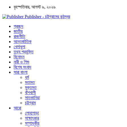
বৃহস্পতিবার, আগস্ট ৬, ২০২৬
Publisher - চট্টগ্রামের কন্ঠস্বর
প্রচ্ছদ
জাতীয়
রাজনীতি
আন্তর্জাতিক
খেলাধুলা
তথ্য প্রযুক্তি
বিনোদন
নারী ও শিশু
বিশেষ সংবাদ
সারা বাংলা
ধর্ম
মতামত
মুক্তমত
বাঁশখালী
সাতকানিয়া
চট্টগ্রাম
আরো
লোহাগাড়া
সাক্ষাৎকার
সম্পাদকীয়