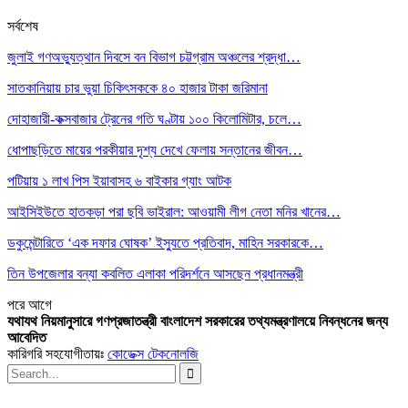
সর্বশেষ
জুলাই গণঅভ্যুত্থান দিবসে বন বিভাগ চট্টগ্রাম অঞ্চলের শ্রদ্ধা…
সাতকানিয়ায় চার ভুয়া চিকিৎসককে ৪০ হাজার টাকা জরিমানা
দোহাজারী-কক্সবাজার ট্রেনের গতি ঘণ্টায় ১০০ কিলোমিটার, চলে…
ধোপাছড়িতে মায়ের পরকীয়ার দৃশ্য দেখে ফেলায় সন্তানের জীবন…
পটিয়ায় ১ লাখ পিস ইয়াবাসহ ৬ বাইকার গ্যাং আটক
আইসিইউতে হাতকড়া পরা ছবি ভাইরাল: আওয়ামী লীগ নেতা মনির খানের…
ডকুমেন্টারিতে ‘এক দফার ঘোষক’ ইস্যুতে প্রতিবাদ, মাহিন সরকারকে…
তিন উপজেলার বন্যা কবলিত এলাকা পরিদর্শনে আসছেন প্রধানমন্ত্রী
পরে
আগে
যথাযথ নিয়মানুসারে গণপ্রজাতন্ত্রী বাংলাদেশ সরকারের তথ্যমন্ত্রণালয়ে নিবন্ধনের জন্য
আবেদিত
কারিগরি সহযোগীতায়ঃ
কোডেক্স টেকনোলজি