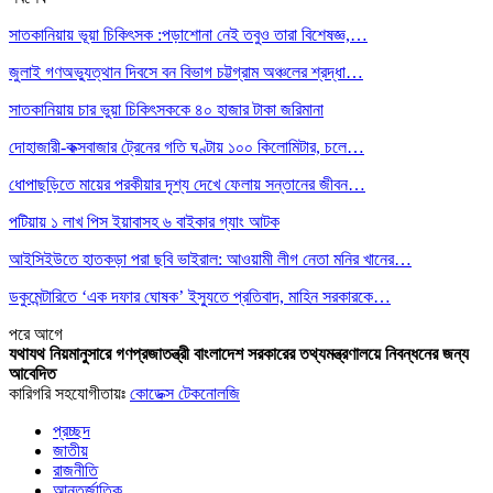
সাতকানিয়ায় ভূয়া চিকিৎসক :পড়াশোনা নেই তবুও তারা বিশেষজ্ঞ,…
জুলাই গণঅভ্যুত্থান দিবসে বন বিভাগ চট্টগ্রাম অঞ্চলের শ্রদ্ধা…
সাতকানিয়ায় চার ভুয়া চিকিৎসককে ৪০ হাজার টাকা জরিমানা
দোহাজারী-কক্সবাজার ট্রেনের গতি ঘণ্টায় ১০০ কিলোমিটার, চলে…
ধোপাছড়িতে মায়ের পরকীয়ার দৃশ্য দেখে ফেলায় সন্তানের জীবন…
পটিয়ায় ১ লাখ পিস ইয়াবাসহ ৬ বাইকার গ্যাং আটক
আইসিইউতে হাতকড়া পরা ছবি ভাইরাল: আওয়ামী লীগ নেতা মনির খানের…
ডকুমেন্টারিতে ‘এক দফার ঘোষক’ ইস্যুতে প্রতিবাদ, মাহিন সরকারকে…
পরে
আগে
যথাযথ নিয়মানুসারে গণপ্রজাতন্ত্রী বাংলাদেশ সরকারের তথ্যমন্ত্রণালয়ে নিবন্ধনের জন্য
আবেদিত
কারিগরি সহযোগীতায়ঃ
কোডেক্স টেকনোলজি
প্রচ্ছদ
জাতীয়
রাজনীতি
আন্তর্জাতিক