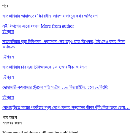
পরে
সাতকানিয়ায় আদালতের বিচারাধীন জায়গায় ভাংচুর করার অভিযোগ
এই বিভাগের আরো সংবাদ
More from author
চট্টগ্রাম
সাতকানিয়ায় ভূয়া চিকিৎসক :পড়াশোনা নেই তবুও তারা বিশেষজ্ঞ, ইউএনও বসায় দিলো
অর্থদণ্ড
চট্টগ্রাম
সাতকানিয়ায় চার ভুয়া চিকিৎসককে ৪০ হাজার টাকা জরিমানা
চট্টগ্রাম
দোহাজারী-কক্সবাজার ট্রেনের গতি ঘণ্টায় ১০০ কিলোমিটার, চলে ৮০কি:মি:
চট্টগ্রাম
ধোপাছড়িতে মায়ের পরকীয়ার দৃশ্য দেখে ফেলায় সন্তানের জীবন ঝুঁকিঃনিরাপত্তা চেয়ে…
পরে
আগে
মন্তব্য করুন
Your email address will not be published.