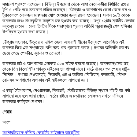
সমাবেশ প্রাঙ্গণে এসেছেন। বিভিন্ন উপজেলা থেকে আসা নেতা-কর্মীরা নির্ধারিত রঙের
টুপি ও গেঞ্জি পরে সমাবেশে হাজির হয়েছেন। চট্টগ্রাম ও আশপাশের জেলা থেকে বাস ও
ট্রাকযোগে লোকজন জনসভায় যোগ দেওয়ার জন্য রওনা হয়েছেন। সকাল ১০টা থেকে
জনসভার মঞ্চে সাংস্কৃতিক অনুষ্ঠান শুরু হওয়ার কথা রয়েছে। দুপুর ১২টায় স্থানীয় নেতারা
বক্তব্য দেবেন। বেলা তিনটার দিকে সভাস্থলে প্রধান অতিথি প্রধানমন্ত্রী শেখ হাসিনার
উপস্থিত হওয়ার কথা রয়েছে।
চট্টগ্রাম মহানগর, উত্তর ও দক্ষিণ জেলা আওয়ামী লীগের উদ্যোগে আয়োজিত এই
জনসভা ঘিরে এক সপ্তাহের বেশি সময় ধরে প্রচারণা চলছে। নগরের অলিগলি রাজপথ
ছেয়ে গেছে পোস্টার, ব্যানার ও তোরণে।
জনসভার মাঠ ও আশপাশের এলাকায় ৩০০ মাইক বসানো হয়েছে। জনসভাস্থলের দুই
থেকে তিন কিলোমিটার পর্যন্ত মাইকের শব্দ পাওয়া যাবে। মাঠে থাকবে ৩০ পেয়ার সাউন্ড
সিস্টেম। নগরের দেওয়ানহাট, সিআরবি, এম এ আজিজ স্টেডিয়াম, কদমতলী, স্টেশন
রোডসহ আশপাশের এলাকায় এই মাইকগুলো লাগানো হয়।
এ ছাড়া টাইগারপাস, দেওয়ানহাট, সিআরবি, স্টেডিয়ামসহ বিভিন্ন স্থানে পাঁচটি বড় পর্দা
লাগানো হবে বলে জানা গেছে। মাঠের বাইরে অবস্থানরত লোকজন ওখানে দাঁড়িয়ে
জনসভার কার্যক্রম দেখবেন।
শেয়ার
আগে
অস্ট্রেলিয়াকে কাঁদিয়ে কোয়ার্টার ফাইনালে আর্জেন্টিনা