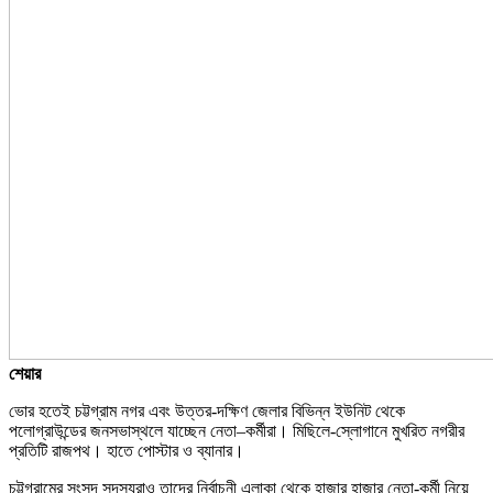
শেয়ার
ভোর হতেই চট্টগ্রাম নগর এবং উত্তর-দক্ষিণ জেলার বিভিন্ন ইউনিট থেকে
পলোগ্রাউন্ডের জনসভাস্থলে যাচ্ছেন নেতা–কর্মীরা। মিছিলে-স্লোগানে মুখরিত নগরীর
প্রতিটি রাজপথ। হাতে পোস্টার ও ব্যানার।
চট্টগ্রামের সংসদ সদস্যরাও তাদের নির্বাচনী এলাকা থেকে হাজার হাজার নেতা-কর্মী নিয়ে