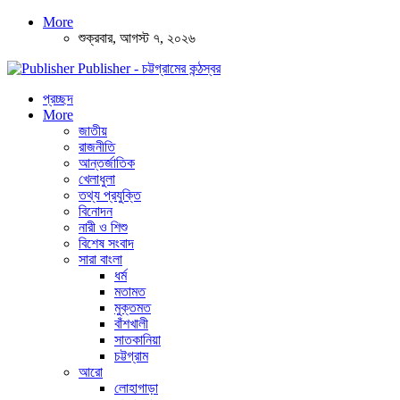
More
শুক্রবার, আগস্ট ৭, ২০২৬
Publisher - চট্টগ্রামের কন্ঠস্বর
প্রচ্ছদ
More
জাতীয়
রাজনীতি
আন্তর্জাতিক
খেলাধুলা
তথ্য প্রযুক্তি
বিনোদন
নারী ও শিশু
বিশেষ সংবাদ
সারা বাংলা
ধর্ম
মতামত
মুক্তমত
বাঁশখালী
সাতকানিয়া
চট্টগ্রাম
আরো
লোহাগাড়া