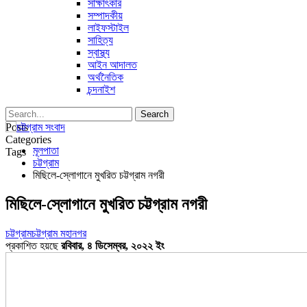
সাক্ষাৎকার
সম্পাদকীয়
লাইফস্টাইল
সাহিত্য
স্বাস্থ্য
আইন আদালত
অর্থনৈতিক
চন্দনাইশ
Posts
Categories
মূলপাতা
Tags
চট্টগ্রাম
মিছিলে-স্লোগানে মুখরিত চট্টগ্রাম নগরী
মিছিলে-স্লোগানে মুখরিত চট্টগ্রাম নগরী
চট্টগ্রাম
চট্টগ্রাম মহানগর
প্রকাশিত হয়ছে
রবিবার, ৪ ডিসেম্বর, ২০২২ ইং