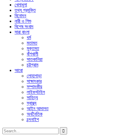
খেলাধুলা
তথ্য প্রযুক্তি
বিনোদন
নারী ও শিশু
বিশেষ সংবাদ
সারা বাংলা
ধর্ম
মতামত
মুক্তমত
বাঁশখালী
সাতকানিয়া
চট্টগ্রাম
আরো
লোহাগাড়া
সাক্ষাৎকার
সম্পাদকীয়
লাইফস্টাইল
সাহিত্য
স্বাস্থ্য
আইন আদালত
অর্থনৈতিক
চন্দনাইশ