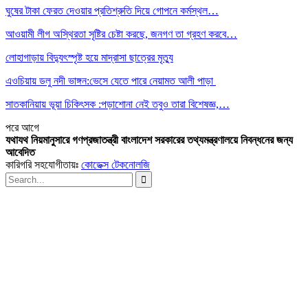
ঘুষের টাকা ফেরত দেওয়ার প্রতিশ্রুতি দিয়ে গোপনে কর্মস্থল…
আওয়ামী লীগ অস্থিরতা সৃষ্টির চেষ্টা করছে, জনগণ তা গ্রহণ করবে…
লোহাগাড়ায় বিদ্যুৎস্পৃষ্ট হয়ে মাদ্রাসা ছাত্রের মৃত্যু
এওচিয়ায় ডলু নদী ভাঙ্গন:ভেসে যেতে পারে নেয়ামত আলী পাড়া
সাতকানিয়ায় ভূয়া চিকিৎসক :পড়াশোনা নেই তবুও তারা বিশেষজ্ঞ,…
পরে
আগে
যথাযথ নিয়মানুসারে গণপ্রজাতন্ত্রী বাংলাদেশ সরকারের তথ্যমন্ত্রণালয়ে নিবন্ধনের জন্য
আবেদিত
কারিগরি সহযোগীতায়ঃ
কোডেক্স টেকনোলজি