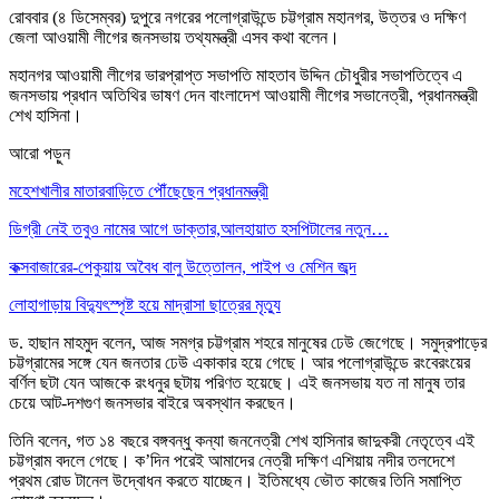
রোববার (৪ ডিসেম্বর) দুপুরে নগরের পলোগ্রাউন্ডে চট্টগ্রাম মহানগর, উত্তর ও দক্ষিণ
জেলা আওয়ামী লীগের জনসভায় তথ্যমন্ত্রী এসব কথা বলেন।
মহানগর আওয়ামী লীগের ভারপ্রাপ্ত সভাপতি মাহতাব উদ্দিন চৌধুরীর সভাপতিত্বে এ
জনসভায় প্রধান অতিথির ভাষণ দেন বাংলাদেশ আওয়ামী লীগের সভানেত্রী, প্রধানমন্ত্রী
শেখ হাসিনা।
আরো পড়ুন
মহেশখালীর মাতারবাড়িতে পৌঁছেছেন প্রধানমন্ত্রী
ডিগ্রী নেই তবুও নামের আগে ডাক্তার,আলহায়াত হসপিটালের নতুন…
কক্সবাজারের-পেকুয়ায় অবৈধ বালু উত্তোলন, পাইপ ও মেশিন জব্দ
লোহাগাড়ায় বিদ্যুৎস্পৃষ্ট হয়ে মাদ্রাসা ছাত্রের মৃত্যু
ড. হাছান মাহমুদ বলেন, আজ সমগ্র চট্টগ্রাম শহরে মানুষের ঢেউ জেগেছে। সমুদ্রপাড়ের
চট্টগ্রামের সঙ্গে যেন জনতার ঢেউ একাকার হয়ে গেছে। আর পলোগ্রাউন্ডে রংবেরংয়ের
বর্ণিল ছটা যেন আজকে রংধনুর ছটায় পরিণত হয়েছে। এই জনসভায় যত না মানুষ তার
চেয়ে আট-দশগুণ জনসভার বাইরে অবস্থান করছেন।
তিনি বলেন, গত ১৪ বছরে বঙ্গবন্ধু কন্যা জননেত্রী শেখ হাসিনার জাদুকরী নেতৃত্বে এই
চট্টগ্রাম বদলে গেছে। ক’দিন পরেই আমাদের নেত্রী দক্ষিণ এশিয়ায় নদীর তলদেশে
প্রথম রোড টানেল উদ্বোধন করতে যাচ্ছেন। ইতিমধ্যে ভৌত কাজের তিনি সমাপ্তি