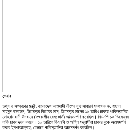
শেয়ার
তথ্য ও সম্প্রচার মন্ত্রী, বাংলাদেশ আওয়ামী লীগের যুগ্ম সাধারণ সম্পাদক ড. হাছান
মাহমুদ বলেছেন, ডিসেম্বর বিজয়ের মাস, ডিসেম্বর মাসের ১৬ তারিখ ঢাকায় পাকিস্তানিরা
সোহরাওয়ার্দী উদ্যানে (তৎকালীন রেসকোর্স) আত্মসমর্পণ করেছিল। বিএনপি ১০ ডিসেম্বর
নাকি ঢাকা দখল করবে। ১০ তারিখে বিএনপি ও অগ্নি সন্ত্রাসীরা ঢাকার বুকে আত্মসমর্পণ
করবে ইনশাআল্লাহ, যেভাবে পাকিস্তানিরা আত্মসমর্পণ করেছিল।