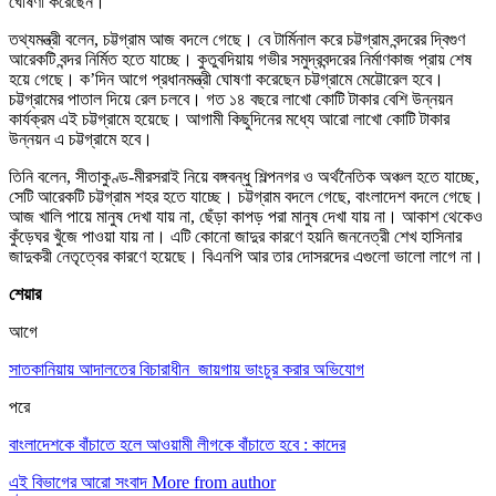
ঘোষণা করেছেন।
তথ্যমন্ত্রী বলেন, চট্টগ্রাম আজ বদলে গেছে। বে টার্মিনাল করে চট্টগ্রাম বন্দরের দ্বিগুণ
আরেকটি বন্দর নির্মিত হতে যাচ্ছে। কুতুবদিয়ায় গভীর সমুদ্রবন্দরের নির্মাণকাজ প্রায় শেষ
হয়ে গেছে। ক’দিন আগে প্রধানমন্ত্রী ঘোষণা করেছেন চট্টগ্রামে মেট্টোরেল হবে।
চট্টগ্রামের পাতাল দিয়ে রেল চলবে। গত ১৪ বছরে লাখো কোটি টাকার বেশি উন্নয়ন
কার্যক্রম এই চট্টগ্রামে হয়েছে। আগামী কিছুদিনের মধ্যে আরো লাখো কোটি টাকার
উন্নয়ন এ চট্টগ্রামে হবে।
তিনি বলেন, সীতাকুণ্ড-মীরসরাই নিয়ে বঙ্গবন্ধু শিল্পনগর ও অর্থনৈতিক অঞ্চল হতে যাচ্ছে,
সেটি আরেকটি চট্টগ্রাম শহর হতে যাচ্ছে। চট্টগ্রাম বদলে গেছে, বাংলাদেশ বদলে গেছে।
আজ খালি পায়ে মানুষ দেখা যায় না, ছেঁড়া কাপড় পরা মানুষ দেখা যায় না। আকাশ থেকেও
কুঁড়েঘর খুঁজে পাওয়া যায় না। এটি কোনো জাদুর কারণে হয়নি জননেত্রী শেখ হাসিনার
জাদুকরী নেতৃত্বের কারণে হয়েছে। বিএনপি আর তার দোসরদের এগুলো ভালো লাগে না।
শেয়ার
আগে
সাতকানিয়ায় আদালতের বিচারাধীন জায়গায় ভাংচুর করার অভিযোগ
পরে
বাংলাদেশকে বাঁচাতে হলে আওয়ামী লীগকে বাঁচাতে হবে : কাদের
এই বিভাগের আরো সংবাদ
More from author