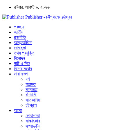
রবিবার, আগস্ট ৯, ২০২৬
Publisher - চট্টগ্রামের কন্ঠস্বর
প্রচ্ছদ
জাতীয়
রাজনীতি
আন্তর্জাতিক
খেলাধুলা
তথ্য প্রযুক্তি
বিনোদন
নারী ও শিশু
বিশেষ সংবাদ
সারা বাংলা
ধর্ম
মতামত
মুক্তমত
বাঁশখালী
সাতকানিয়া
চট্টগ্রাম
আরো
লোহাগাড়া
সাক্ষাৎকার
সম্পাদকীয়