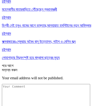
চট্টগ্রাম
মহেশখালীর মাতারবাড়িতে পৌঁছেছেন প্রধানমন্ত্রী
চট্টগ্রাম
ডিগ্রী নেই তবুও নামের আগে ডাক্তার,আলহায়াত হসপিটালের নতুন আবিস্কার
চট্টগ্রাম
কক্সবাজারের-পেকুয়ায় অবৈধ বালু উত্তোলন, পাইপ ও মেশিন জব্দ
চট্টগ্রাম
লোহাগাড়ায় বিদ্যুৎস্পৃষ্ট হয়ে মাদ্রাসা ছাত্রের মৃত্যু
পরে
আগে
মন্তব্য করুন
Your email address will not be published.