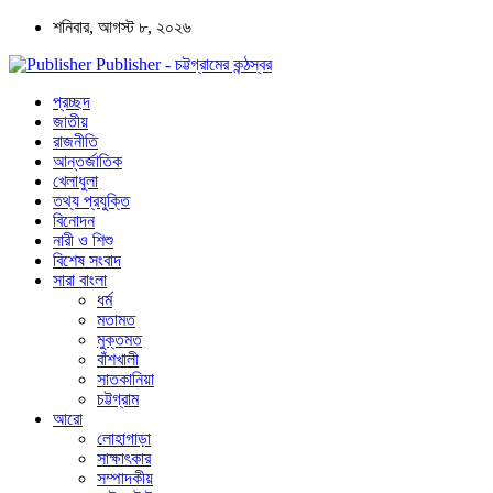
শনিবার, আগস্ট ৮, ২০২৬
Publisher - চট্টগ্রামের কন্ঠস্বর
প্রচ্ছদ
জাতীয়
রাজনীতি
আন্তর্জাতিক
খেলাধুলা
তথ্য প্রযুক্তি
বিনোদন
নারী ও শিশু
বিশেষ সংবাদ
সারা বাংলা
ধর্ম
মতামত
মুক্তমত
বাঁশখালী
সাতকানিয়া
চট্টগ্রাম
আরো
লোহাগাড়া
সাক্ষাৎকার
সম্পাদকীয়