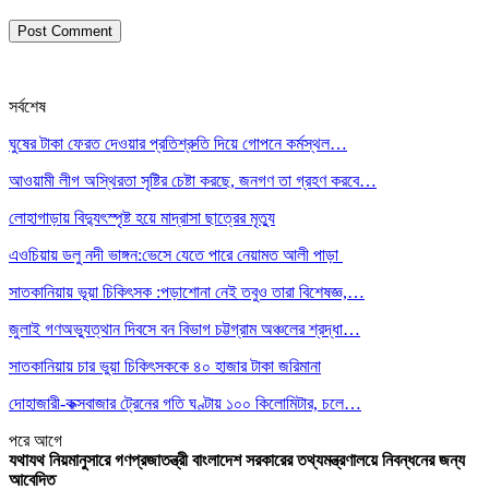
সর্বশেষ
ঘুষের টাকা ফেরত দেওয়ার প্রতিশ্রুতি দিয়ে গোপনে কর্মস্থল…
আওয়ামী লীগ অস্থিরতা সৃষ্টির চেষ্টা করছে, জনগণ তা গ্রহণ করবে…
লোহাগাড়ায় বিদ্যুৎস্পৃষ্ট হয়ে মাদ্রাসা ছাত্রের মৃত্যু
এওচিয়ায় ডলু নদী ভাঙ্গন:ভেসে যেতে পারে নেয়ামত আলী পাড়া
সাতকানিয়ায় ভূয়া চিকিৎসক :পড়াশোনা নেই তবুও তারা বিশেষজ্ঞ,…
জুলাই গণঅভ্যুত্থান দিবসে বন বিভাগ চট্টগ্রাম অঞ্চলের শ্রদ্ধা…
সাতকানিয়ায় চার ভুয়া চিকিৎসককে ৪০ হাজার টাকা জরিমানা
দোহাজারী-কক্সবাজার ট্রেনের গতি ঘণ্টায় ১০০ কিলোমিটার, চলে…
পরে
আগে
যথাযথ নিয়মানুসারে গণপ্রজাতন্ত্রী বাংলাদেশ সরকারের তথ্যমন্ত্রণালয়ে নিবন্ধনের জন্য
আবেদিত