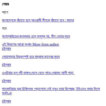
শেয়ার
আগে
বাংলাদেশকে বাঁচাতে হলে আওয়ামী লীগকে বাঁচাতে হবে : কাদের
পরে
পলোগ্রাউন্ডের জনসভায় এসে অসুস্থ আ. লীগ নেতার মৃত্যু
এই বিভাগের আরো সংবাদ
More from author
চট্টগ্রাম
লোহাগাড়ায় বিদ্যুৎস্পৃষ্ট হয়ে মাদ্রাসা ছাত্রের মৃত্যু
চট্টগ্রাম
এওচিয়ায় ডলু নদী ভাঙ্গন:ভেসে যেতে পারে নেয়ামত আলী পাড়া
চট্টগ্রাম
সাতকানিয়ায় ভূয়া চিকিৎসক :পড়াশোনা নেই তবুও তারা বিশেষজ্ঞ, ইউএনও বসায় দিলো
অর্থদণ্ড
চট্টগ্রাম