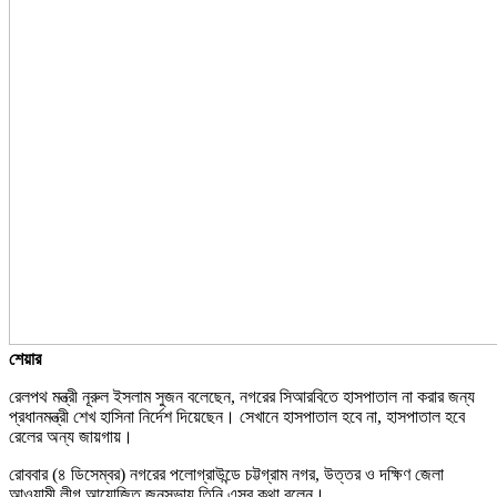
শেয়ার
রেলপথ মন্ত্রী নূরুল ইসলাম সুজন বলেছেন, নগরের সিআরবিতে হাসপাতাল না করার জন্য
প্রধানমন্ত্রী শেখ হাসিনা নির্দেশ দিয়েছেন। সেখানে হাসপাতাল হবে না, হাসপাতাল হবে
রেলের অন্য জায়গায়।
রোববার (৪ ডিসেম্বর) নগরের পলোগ্রাউন্ডে চট্টগ্রাম নগর, উত্তর ও দক্ষিণ জেলা
আওয়ামী লীগ আয়োজিত জনসভায় তিনি এসব কথা বলেন।