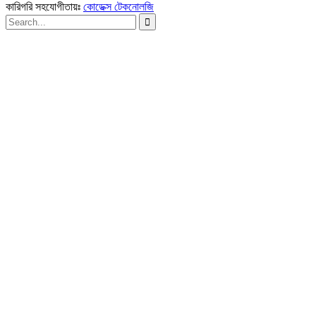
কারিগরি সহযোগীতায়ঃ
কোডেক্স টেকনোলজি