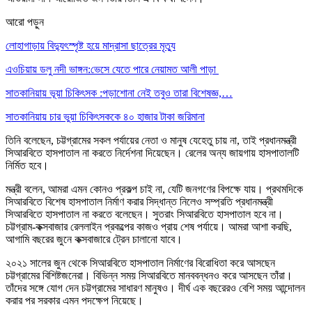
আরো পড়ুন
লোহাগাড়ায় বিদ্যুৎস্পৃষ্ট হয়ে মাদ্রাসা ছাত্রের মৃত্যু
এওচিয়ায় ডলু নদী ভাঙ্গন:ভেসে যেতে পারে নেয়ামত আলী পাড়া
সাতকানিয়ায় ভূয়া চিকিৎসক :পড়াশোনা নেই তবুও তারা বিশেষজ্ঞ,…
সাতকানিয়ায় চার ভুয়া চিকিৎসককে ৪০ হাজার টাকা জরিমানা
তিনি বলেছেন, চট্টগ্রামের সকল পর্যায়ের নেতা ও মানুষ যেহেতু চায় না, তাই প্রধানমন্ত্রী
সিআরবিতে হাসপাতাল না করতে নির্দেশনা দিয়েছেন। রেলের অন্য জায়গায় হাসপাতালটি
নির্মিত হবে।
মন্ত্রী বলেন, আমরা এমন কোনও প্রকল্প চাই না, যেটি জনগণের বিপক্ষে যায়। প্রথমদিকে
সিআরবিতে বিশেষ হাসপাতাল নির্মাণ করার সিদ্ধান্ত নিলেও সম্প্রতি প্রধানমন্ত্রী
সিআরবিতে হাসপাতাল না করতে বলেছেন। সুতরাং সিআরবিতে হাসপাতাল হবে না।
চট্টগ্রাম-কক্সবাজার রেললাইন প্রকল্পের কাজও প্রায় শেষ পর্যায়ে। আমরা আশা করছি,
আগামি বছরের জুনে কক্সবাজারে ট্রেন চালানো যাবে।
২০২১ সালের জুন থেকে সিআরবিতে হাসপাতাল নির্মাণের বিরোধিতা করে আসছেন
চট্টগ্রামের বিশিষ্টজনেরা। বিভিন্ন সময় সিআরবিতে মানববন্ধনও করে আসছেন তাঁরা।
তাঁদের সঙ্গে যোগ দেন চট্টগ্রামের সাধারণ মানুষও। দীর্ঘ এক বছরেরও বেশি সময় আন্দোলন
করার পর সরকার এমন পদক্ষেপ নিয়েছে।