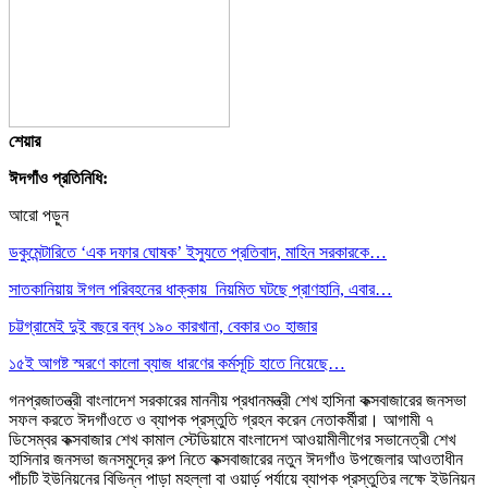
শেয়ার
ঈদগাঁও প্রতিনিধি:
আরো পড়ুন
ডকুমেন্টারিতে ‘এক দফার ঘোষক’ ইস্যুতে প্রতিবাদ, মাহিন সরকারকে…
সাতকানিয়ায় ঈগল পরিবহনের ধাক্কায় নিয়মিত ঘটছে প্রাণহানি, এবার…
চট্টগ্রামেই দুই বছরে বন্ধ ১৯০ কারখানা, বেকার ৩০ হাজার
১৫ই আগষ্ট স্মরণে কালো ব্যাজ ধারণের কর্মসূচি হাতে নিয়েছে…
গনপ্রজাতন্ত্রী বাংলাদেশ সরকারের মাননীয় প্রধানমন্ত্রী শেখ হাসিনা কক্সবাজারের জনসভা
সফল করতে ঈদগাঁওতে ও ব্যাপক প্রস্তুতি গ্রহন করেন নেতাকর্মীরা। আগামী ৭
ডিসেম্বর কক্সবাজার শেখ কামাল স্টেডিয়ামে বাংলাদেশ আওয়ামীলীগের সভানেত্রী শেখ
হাসিনার জনসভা জনসমুদ্রে রুপ নিতে কক্সবাজারের নতুন ঈদগাঁও উপজেলার আওতাধীন
পাঁচটি ইউনিয়নের বিভিন্ন পাড়া মহল্লা বা ওয়ার্ড় পর্যায়ে ব্যাপক প্রস্তুতির লক্ষে ইউনিয়ন