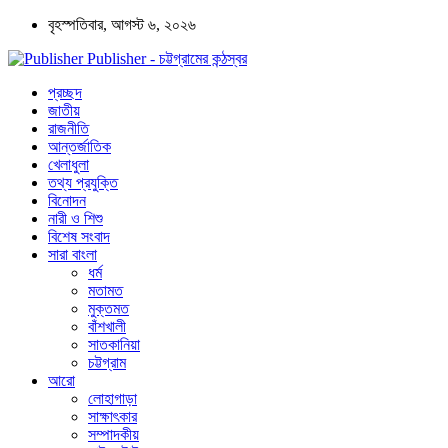
বৃহস্পতিবার, আগস্ট ৬, ২০২৬
Publisher - চট্টগ্রামের কন্ঠস্বর
প্রচ্ছদ
জাতীয়
রাজনীতি
আন্তর্জাতিক
খেলাধুলা
তথ্য প্রযুক্তি
বিনোদন
নারী ও শিশু
বিশেষ সংবাদ
সারা বাংলা
ধর্ম
মতামত
মুক্তমত
বাঁশখালী
সাতকানিয়া
চট্টগ্রাম
আরো
লোহাগাড়া
সাক্ষাৎকার
সম্পাদকীয়