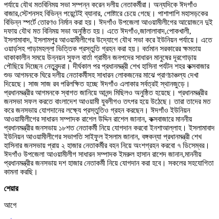
পর্যায়ে যৌথ মতবিনিময় সভা সম্পন্ন করেন দলীয় নেতাকর্মীরা। অন্যদিকে ঈদগাঁও
বাজার,স্টেশনসহ বিভিন্ন পয়েন্টেই ব্যানার, পোষ্টারে চেয়ে গেছে। পাশাপাশি মহাসড়কের
বিভিন্ন স্পর্টে তোরণও নির্মান করা হয়। ঈদগাঁও উপজেলা আওয়ামীলীগের আয়োজনে দুই
দফায় যৌথ মত বিনিময় সভা অনুষ্ঠিত হয়। এতে ঈদগাঁও,জালালাবাদ,পোকখালী,
ইসলামাবাদ, ইসলামপুর আওয়ামীলীগের উদ্যোগে যৌথ সভা করে ইউনিয়ন পর্যায়ে। এতে
ওয়ার্ড়সহ পাড়ামহল্লা ভিত্তিক প্রস্তুতি গ্রহন করা হয়। বর্তমান সরকারের ক্ষমতায়
থাকাকালীন সময়ে উন্নয়ন সুফল বার্তা গ্রামীন জনপদের সাধারন মানুষের দূরগোড়ায়
পৌছিয়ে দিচ্ছেন নেতৃবৃন্দরা। দীর্ঘকাল পর প্রধানমন্ত্রী শেখ হাসিনা পর্যটন শহর কক্সবাজার
শুভ আগমনকে ঘিরে দলীয় নেতাকর্মীসহ সাধারন লোকজনের মাঝে প্রাণচাঞ্চল্য দেখা
দিয়েছে। সাজ সাজ রব পরিলক্ষিত হচ্ছে ঈদগাঁও এলাকার সর্বত্রই স্থানজুড়ে।
প্রধানমন্ত্রীর আগমনকে স্বাগত জানিয়ে আনন্দ মিছিলও অনুষ্ঠিত হয়েছে। প্রধানমন্ত্রীর
জনসভা সফল করতে বাংলাদেশ আওয়ামী যুবলীগও তৎপর হয়ে উঠেছে। তারা তাদের মত
করে জনসভায় যোগদানের লক্ষ্যে প্রস্তুতিও গ্রহন করছেন। ঈদগাঁও ইউনিয়ন
আওয়ামীলীগের সাধারন সম্পাদক রাশেল উদ্দিন রাশেল জানান, কক্সবাজারে মাননীয়
প্রধানমন্ত্রীর জনসভায় ১৮শত নেতাকর্মী নিয়ে যোগদান করবো ইনশাআল্লাহ। ইসলামাবাদ
ইউনিয়ন আওয়ামীলীগের সভাপতি সাইফুল ইসলাম জানান, বঙ্গকন্যা প্রধানমন্ত্রী শেখ
হাসিনার জনসভায় প্রায় ২ হাজার নেতাকর্মীর বহন নিয়ে অংশগ্রহন করবো ৭ ডিসেম্বর।
ঈদগাঁও উপজেলা আওয়ামীলীগ সাধারন সম্পাদক ইমরুল হাসান রাশেদ জানান,মাননীয়
প্রধানমন্ত্রীর জনসভায় দশ হাজার নেতাকর্মী নিয়ে যোগদান করা হবে। সকলের সহযোগিতা
কামনা করছি।
শেয়ার
আগে