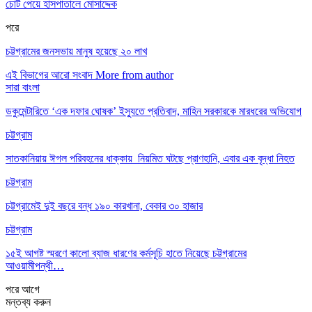
চোট পেয়ে হাসপাতালে মোসাদ্দেক
পরে
চট্টগ্রামের জনসভায় মানুষ হয়েছে ২০ লাখ
এই বিভাগের আরো সংবাদ
More from author
সারা বাংলা
ডকুমেন্টারিতে ‘এক দফার ঘোষক’ ইস্যুতে প্রতিবাদ, মাহিন সরকারকে মারধরের অভিযোগ
চট্টগ্রাম
সাতকানিয়ায় ঈগল পরিবহনের ধাক্কায় নিয়মিত ঘটছে প্রাণহানি, এবার এক বৃদ্ধা নিহত
চট্টগ্রাম
চট্টগ্রামেই দুই বছরে বন্ধ ১৯০ কারখানা, বেকার ৩০ হাজার
চট্টগ্রাম
১৫ই আগষ্ট স্মরণে কালো ব্যাজ ধারণের কর্মসূচি হাতে নিয়েছে চট্টগ্রামের
আওয়ামীপন্থী…
পরে
আগে
মন্তব্য করুন