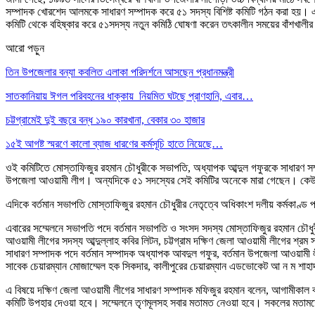
সম্পাদক খোরশেদ আলমকে সাধারণ সম্পাদক করে ৫১ সদস্য বিশিষ্ট কমিটি গঠন করা হয়। এর
কমিটি থেকে বহিষ্কার করে ৫১সদস্য নতুন কমিঠি ঘোষণা করেন তৎকালীন সময়ের বাঁশখাল
আরো পড়ুন
তিন উপজেলার বন্যা কবলিত এলাকা পরিদর্শনে আসছেন প্রধানমন্ত্রী
সাতকানিয়ায় ঈগল পরিবহনের ধাক্কায় নিয়মিত ঘটছে প্রাণহানি, এবার…
চট্টগ্রামেই দুই বছরে বন্ধ ১৯০ কারখানা, বেকার ৩০ হাজার
১৫ই আগষ্ট স্মরণে কালো ব্যাজ ধারণের কর্মসূচি হাতে নিয়েছে…
ওই কমিটিতে মোস্তাফিজুর রহমান চৌধুরীকে সভাপতি, অধ্যাপক আব্দুল গফুরকে সাধারণ সম
উপজেলা আওয়ামী লীগ। অন্যদিকে ৫১ সদস্যের সেই কমিটির অনেকে মারা গেছেন। কেউ আব
এদিকে বর্তমান সভাপতি মোস্তাফিজুর রহমান চৌধুরীর নেতৃত্বে অধিকাংশ দলীয় কর্মকাণ
এবারের সম্মেলনে সভাপতি পদে বর্তমান সভাপতি ও সংসদ সদস্য মোস্তাফিজুর রহমান চৌধুরী
আওয়ামী লীগের সদস্য আব্দুল্লাহ কবির লিটন, চট্টগ্রাম দক্ষিণ জেলা আওয়ামী লীগের শ্র
সাধারণ সম্পাদক পদে বর্তমান সম্পাদক অধ্যাপক আবদুল গফুর, বর্তমান উপজেলা আওয়ামী
সাবেক চেয়ারম্যান মোজাম্মেল হক সিকদার, কালীপুরের চেয়ারম্যান এডভোকেট আ ন ম শাহা
এ বিষয়ে দক্ষিণ জেলা আওয়ামী লীগের সাধারণ সম্পাদক মফিজুর রহমান বলেন, আগামীকাল বাঁ
কমিটি উপহার দেওয়া হবে। সম্মেলনে তৃণমূলসহ সবার মতামত নেওয়া হবে। সকলের মতামত