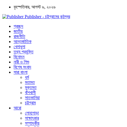
বৃহস্পতিবার, আগস্ট ৬, ২০২৬
Publisher - চট্টগ্রামের কন্ঠস্বর
প্রচ্ছদ
জাতীয়
রাজনীতি
আন্তর্জাতিক
খেলাধুলা
তথ্য প্রযুক্তি
বিনোদন
নারী ও শিশু
বিশেষ সংবাদ
সারা বাংলা
ধর্ম
মতামত
মুক্তমত
বাঁশখালী
সাতকানিয়া
চট্টগ্রাম
আরো
লোহাগাড়া
সাক্ষাৎকার
সম্পাদকীয়