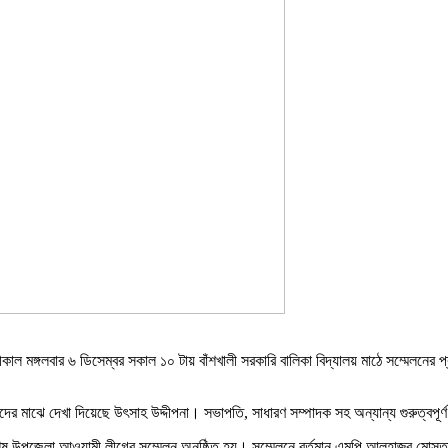
 মঙ্গলবার ৬ ডিসেম্বর সকাল ১০ টায় বাঁশখালী সরকারি বালিকা বিদ্যালয় মাঠে সম্মেলনের প্রথ
মীদের মাঝে দেখা দিয়েছে উৎসাহ উদ্দীপনা। সভাপতি, সাধারণ সম্পাদক সহ অন্যান্য গুরুত্বপূর
বশেষ উপজেলা আওয়ামী লীগের সম্মেলন অনুষ্ঠিত হয়। সম্মেলনে বর্তমান এমপি আলহাজ্ব মোস্ত