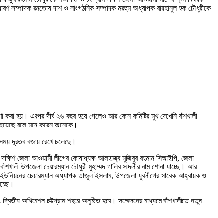
াধারণ সম্পাদক রনতোষ দাশ ও সাংগঠনিক সম্পাদক মরহুম অধ্যাপক রায়হানুল হক চৌধুরীকে
ণা করা হয়। এরপর দীর্ঘ ২৬ বছর হয়ে গেলেও আর কোন কমিটির মুখ দেখেনি বাঁশখালী
টি হয়েছে বলে মনে করেন অনেকে।
 সময় দূরত্ব বজায় রেখে চলেছে।
ও দক্ষিণ জেলা আওয়ামী লীগের কোষাধ্যক্ষ আলহাজ্ব মুজিবুর রহমান সিআইপি, জেলা
ঁশখালী উপজেলা চেয়ারম্যান চৌধুরী মুহাম্মদ গালিব সাদলীর নাম শোনা যাচ্ছে। আর
ড়া ইউনিয়নের চেয়ারম্যান অধ্যাপক তাজুল ইসলাম, উপজেলা যুবলীগের সাবেক আহ্বায়ক ও
াচ্ছে।
িতীয় অধিবেশন চট্টগ্রাম শহরে অনুষ্ঠিত হবে। সম্মেলনের মাধ্যমে বাঁশখালীতে নতুন