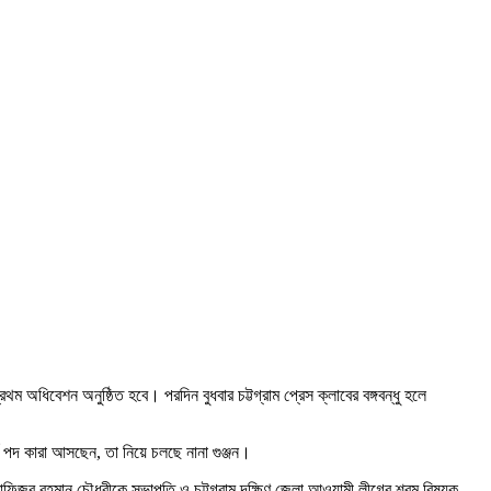
ম অধিবেশন অনুষ্ঠিত হবে। পরদিন বুধবার চট্টগ্রাম প্রেস ক্লাবের বঙ্গবন্ধু হলে
্ণ পদ কারা আসছেন, তা নিয়ে চলছে নানা গুঞ্জন।
াফিজুর রহমান চৌধুরীকে সভাপতি ও চট্টগ্রাম দক্ষিণ জেলা আওয়ামী লীগের শ্রম বিষয়ক