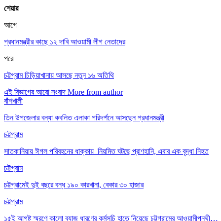
শেয়ার
আগে
প্রধানমন্ত্রীর কাছে ১২ দাবি আওয়ামী লীগ নেতাদের
পরে
চট্টগ্রাম চিড়িয়াখানায় আসছে নতুন ১৬ অতিথি
এই বিভাগের আরো সংবাদ
More from author
বাঁশখালী
তিন উপজেলার বন্যা কবলিত এলাকা পরিদর্শনে আসছেন প্রধানমন্ত্রী
চট্টগ্রাম
সাতকানিয়ায় ঈগল পরিবহনের ধাক্কায় নিয়মিত ঘটছে প্রাণহানি, এবার এক বৃদ্ধা নিহত
চট্টগ্রাম
চট্টগ্রামেই দুই বছরে বন্ধ ১৯০ কারখানা, বেকার ৩০ হাজার
চট্টগ্রাম
১৫ই আগষ্ট স্মরণে কালো ব্যাজ ধারণের কর্মসূচি হাতে নিয়েছে চট্টগ্রামের আওয়ামীপন্থী…