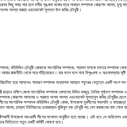
পর কিছু সময় পার হলে দলীয় শৃঙ্খলা ভঙ্গের দায়ে সাধারণ সম্পাদক খোরশেদ আলম, যুগ্ম স
ীর সংসদ সদস্য মরহুম এডভোকেট সুলতান উল কবির চৌধুরী।
্পাদক, মহিউদ্দিন চৌধুরী খোকাকে সাংগঠনিক সম্পাদক, শ্যামল দাশকে দফতর সম্পাদক ঘোষ
ার রাজনীতি থেকে সরে দাঁড়িয়েছেন। যার ফলে দলে নানা বিশৃঙ্খলা ও অচলাবস্থার সৃষ্
্ড পরিচালিত হয়ে আসলেও সাধারণ সম্পাদক অধ্যাপক আবদুল গফুরের নেতৃত্বে একটি অংশ সব
 ছাড়াও দক্ষিণ জেলা সাংগঠনিক সম্পাদক মোসলেহ উদ্দিন মনছুর, দৈনিক পূর্বদেশ সম্পাদক 
ম সম্পাদক খোরশেদ আলমের ও প্রয়াত সংসদ সদস্য এডভোকেট সুলতানুল কবির চৌধুরীর ছেলে বা
 লীগের সাংগঠনিক সম্পাদক মহিউদ্দিন চৌধুরী খোকা, উপজেলা যুবলীগের সভাপতি ও বাহারছ
দাত আলম, চাম্বল ইউনিয়নের চেয়ারম্যান মুজিবুল হক চৌধুরী সহ বেশ কয়জনের নাম শোনা য
শখালী উপজেলা আওয়ামী লীগের সম্মেলন অনুষ্ঠিত হতে যাচ্ছে। এটা হবে ১ম অধিবেশন এবং দ্ব
ের ভিত্তিতে নতুন একটি কমিটি ঘোষণা হবে।