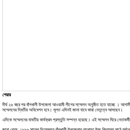
শেয়ার
দীর্ঘ ২৬ বছর পর বাঁশখালী উপজেলা আওয়ামী লীগের সম্মেলন অনুষ্ঠিত হতে যাচ্ছে । আগামীকাল
সম্মেলনের দ্বিতীয় অধিবেশন হবে। মূলত এদিনই জানা যাবে কারা নেতৃত্বে আসছেন।
এদিকে সম্মেলনের যাবতীয় কার্যক্রম প্রস্তুতি সম্পন্ন হয়েছে। এই সম্মেলন ঘিরে নেতাকর্
জানা গেছে, ১৯৯৬ সালের ডিসেম্বরে বাঁশখালী উপজেলার নাপোড়া উচ্চ বিদ্যালয় মাঠে সর্