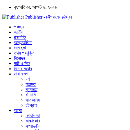
বৃহস্পতিবার, আগস্ট ৬, ২০২৬
Publisher - চট্টগ্রামের কন্ঠস্বর
প্রচ্ছদ
জাতীয়
রাজনীতি
আন্তর্জাতিক
খেলাধুলা
তথ্য প্রযুক্তি
বিনোদন
নারী ও শিশু
বিশেষ সংবাদ
সারা বাংলা
ধর্ম
মতামত
মুক্তমত
বাঁশখালী
সাতকানিয়া
চট্টগ্রাম
আরো
লোহাগাড়া
সাক্ষাৎকার
সম্পাদকীয়