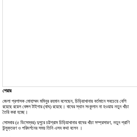
শেয়ার
জেলা প্রশাসক মোহাম্মদ মমিনুর রহমান বলেছেন, চিড়িয়াখানায় বর্তমানে সবচেয়ে বেশি
রয়েছে রয়েল বেঙ্গল টাইগার (বাঘ) রয়েছে। বাঘের স্থান সংকুলান না হওয়ায় নতুন খাঁচা
তৈরি করা হচ্ছে।
সোমবার (৫ ডিসেম্বর) দুপুরে চট্টগ্রাম চিড়িয়াখানার বাঘের খাঁচা সম্প্রসারণ, নতুন প্রাণি
উন্মুক্তরণ ও পরিদর্শনের সময় তিনি এসব কথা বলেন ।