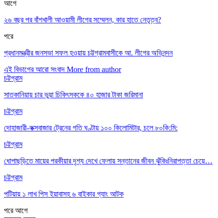
আগে
২৬ বছর পর বাঁশখালী আওয়ামী লীগের সম্মেলন, কার হাতে নেতৃত্ব?
পরে
প্রধানমন্ত্রীর জনসভা সফল হওয়ায় চট্টগ্রামবাসীকে আ. লীগের অভিনন্দন
এই বিভাগের আরো সংবাদ
More from author
চট্টগ্রাম
সাতকানিয়ায় চার ভুয়া চিকিৎসককে ৪০ হাজার টাকা জরিমানা
চট্টগ্রাম
দোহাজারী-কক্সবাজার ট্রেনের গতি ঘণ্টায় ১০০ কিলোমিটার, চলে ৮০কি:মি:
চট্টগ্রাম
ধোপাছড়িতে মায়ের পরকীয়ার দৃশ্য দেখে ফেলায় সন্তানের জীবন ঝুঁকিঃনিরাপত্তা চেয়ে…
চট্টগ্রাম
পটিয়ায় ১ লাখ পিস ইয়াবাসহ ৬ বাইকার গ্যাং আটক
পরে
আগে