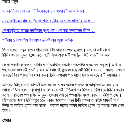
আরো পড়ুন
সাতকানিয়ায় চার ভুয়া চিকিৎসককে ৪০ হাজার টাকা জরিমানা
দোহাজারী-কক্সবাজার ট্রেনের গতি ঘণ্টায় ১০০ কিলোমিটার, চলে…
ধোপাছড়িতে মায়ের পরকীয়ার দৃশ্য দেখে ফেলায় সন্তানের জীবন…
পটিয়ায় ১ লাখ পিস ইয়াবাসহ ৬ বাইকার গ্যাং আটক
তিনি বলেন, নতুন বাঘের খাঁচা নির্মাণ ইতোমধ্যে শুরু হয়েছে। এছাড়া এই মাসে
চিড়িয়াখানায় যুক্ত হচ্ছে নতুন ২টি সিংহ এবং ৮টি ওয়াইল্ড বিস্ট ও ৬টি ম্যাকাও।
জেলা প্রশাসক বলেন, চট্টগ্রাম চিড়িয়াখানা বর্তমানে পশুপাখিতে অনেক সমৃদ্ধ। এখানে
শুধু বাঘের সংখ্যাই ১৬টি। যার অধিকাংশই জন্ম হয়েছে এই চিড়িয়াখানায়। এছাড়া এখানে
রয়েছে বিরল প্রজাতির সাদা বাঘ। চিড়িয়াখানায় গত মাসে যুক্ত হয়েছে ৫টি ক্যাঙারু।
চট্টগ্রাম চিড়িয়াখানা আগামী এক বছরের মধ্যে আরও উন্নত ও আধুনিকায়ন করা হবে
জানিয়ে তিনি বলেন, পুরোপুরি বদলে যাবে এই চিড়িয়াখানার চিত্র। চট্টগ্রামে চিড়িয়াখানার
বর্তমান পরিবেশ পশুপাখির অনুকুল হওয়ায় এখানে পশুপাখির সুস্থ প্রজনন বৃদ্ধি পাচ্ছে।
চট্টগ্রামের জঙ্গল ছলিমপুরে ১১০ একর জায়গায় নতুন চিড়িয়াখানা ও নাইট সাফারি পার্ক
নির্মাণের মাস্টার প্ল্যান করা হচ্ছে। কয়েক মাসের মধ্যে মাস্টার প্ল্যান প্রণয়নের কাজ শেষ
হবে।
শেয়ার