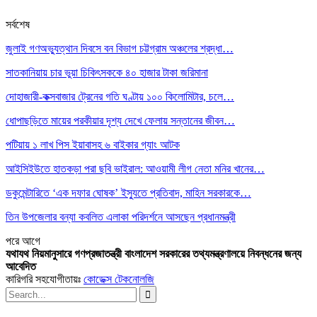
সর্বশেষ
জুলাই গণঅভ্যুত্থান দিবসে বন বিভাগ চট্টগ্রাম অঞ্চলের শ্রদ্ধা…
সাতকানিয়ায় চার ভুয়া চিকিৎসককে ৪০ হাজার টাকা জরিমানা
দোহাজারী-কক্সবাজার ট্রেনের গতি ঘণ্টায় ১০০ কিলোমিটার, চলে…
ধোপাছড়িতে মায়ের পরকীয়ার দৃশ্য দেখে ফেলায় সন্তানের জীবন…
পটিয়ায় ১ লাখ পিস ইয়াবাসহ ৬ বাইকার গ্যাং আটক
আইসিইউতে হাতকড়া পরা ছবি ভাইরাল: আওয়ামী লীগ নেতা মনির খানের…
ডকুমেন্টারিতে ‘এক দফার ঘোষক’ ইস্যুতে প্রতিবাদ, মাহিন সরকারকে…
তিন উপজেলার বন্যা কবলিত এলাকা পরিদর্শনে আসছেন প্রধানমন্ত্রী
পরে
আগে
যথাযথ নিয়মানুসারে গণপ্রজাতন্ত্রী বাংলাদেশ সরকারের তথ্যমন্ত্রণালয়ে নিবন্ধনের জন্য
আবেদিত
কারিগরি সহযোগীতায়ঃ
কোডেক্স টেকনোলজি