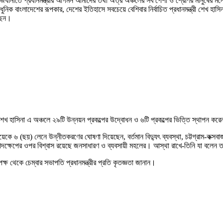
জধানীতে প্রধানমন্ত্রীর আগমন আমাদের তথা অত্র অঞ্চলের সব পেশা ও শ্রেণির মানুষের মনে আনন
; আধুনিক বাংলাদেশের রূপকার, দেশের ইতিহাসে সবচেয়ে বেশিবার নির্বাচিত প্রধানমন্ত্রী শেখ
আছেন।
ী শেখ হাসিনা এ অঞ্চলে ২৯টি উন্নয়ন প্রকল্পের উদ্বোধন ও ৬টি প্রকল্পের ভিত্তি স্থাপন 
ইওয়েকে ৬ (ছয়) লেনে উন্নীতকরণের ঘোষণা দিয়েছেন, বর্তমান বিদ্যুৎ ব্যবস্থা, চট্টগ্রাম-ক
 ও পদক্ষেপের ওপর বিশ্বাস রয়েছে জনসাধারণ ও ব্যবসায়ী মহলের। আস্থা রাখে-তিনি যা বলেন 
ষ থেকে চেম্বার সভাপতি প্রধানমন্ত্রীর প্রতি কৃতজ্ঞতা জানান।