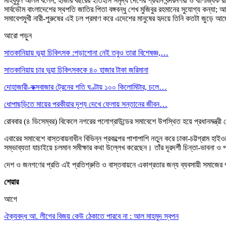
মাহবুবুল আলম বলেন, হাজার বছরের ইতিহাস সমৃদ্ধ দেশের প্রধান বন্দরনগরী ও বাণিজ্যিক রা
সার্বভৌম বাংলাদেশের স্থপতি জাতির পিতা বঙ্গবন্ধু শেখ মুজিবুর রহমানের সুযোগ্য কন্যা
সমাবেশমুখী নারী-পুরুষের এই ঢল প্রমাণ করে এদেশের মানুষের হৃদয়ে তিনি কতটা জুড়ে 
আরো পড়ুন
সাতকানিয়ায় ভূয়া চিকিৎসক :পড়াশোনা নেই তবুও তারা বিশেষজ্ঞ,…
সাতকানিয়ায় চার ভুয়া চিকিৎসককে ৪০ হাজার টাকা জরিমানা
দোহাজারী-কক্সবাজার ট্রেনের গতি ঘণ্টায় ১০০ কিলোমিটার, চলে…
ধোপাছড়িতে মায়ের পরকীয়ার দৃশ্য দেখে ফেলায় সন্তানের জীবন…
রোববার (৪ ডিসেম্বর) বিকেলে নগরের পলোগ্রাউন্ডের সমাবেশে উপস্থিত হয়ে প্রধানমন্ত্র
এবারের সমাবেশে বাস্তবায়নাধীন বিভিন্ন প্রকল্পের পাশাপাশি নতুন করে ঢাকা-চট্টগ্রাম হা
সম্ভাব্যতা যাচাইয়ে চলমান সমীক্ষার কথা উল্লেখ করেছেন। তাঁর দূরদর্শী চিন্তা-ভাবনা
দেশ ও জনগণের প্রতি এই প্রতিশ্রুতি ও বাস্তবায়নে একাগ্রতার জন্য ব্যবসায়ী সমাজের পক্
শেয়ার
আগে
ঐক্যবদ্ধ আ. লীগের বিজয় কেউ ঠেকাতে পারবে না : আল মাহমুদ স্বপন