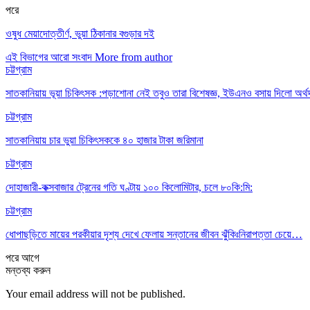
পরে
ওষুধ মেয়াদোত্তীর্ণ, ভুয়া ঠিকানার বগুড়ার দই
এই বিভাগের আরো সংবাদ
More from author
চট্টগ্রাম
সাতকানিয়ায় ভূয়া চিকিৎসক :পড়াশোনা নেই তবুও তারা বিশেষজ্ঞ, ইউএনও বসায় দিলো অর্থ
চট্টগ্রাম
সাতকানিয়ায় চার ভুয়া চিকিৎসককে ৪০ হাজার টাকা জরিমানা
চট্টগ্রাম
দোহাজারী-কক্সবাজার ট্রেনের গতি ঘণ্টায় ১০০ কিলোমিটার, চলে ৮০কি:মি:
চট্টগ্রাম
ধোপাছড়িতে মায়ের পরকীয়ার দৃশ্য দেখে ফেলায় সন্তানের জীবন ঝুঁকিঃনিরাপত্তা চেয়ে…
পরে
আগে
মন্তব্য করুন
Your email address will not be published.