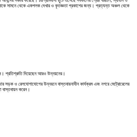
্দের সঞ্চার করেছে। চট্টগ্রামবাসী ছুটে এসেছে সর্বকালের শ্রেষ্ঠ বাঙালি, স্বাধীন ও
 হাসিনাকে সামনে থেকে একপলক দেখার ও কৃতজ্ঞতা প্রকাশের জন্য। প্রত্যন্ত অঞ্চল থেকে
করেন। প্রতিশ্রুতি দিয়েছেন আরও উন্নয়নের।
ক্সবাজার সড়ক ও রেলযোগাযোগের উন্নয়নে বাস্তবায়নাধীন কার্যক্রম এবং নগরে মেট্রোরেলের
তা বাস্তবায়ন করেন।