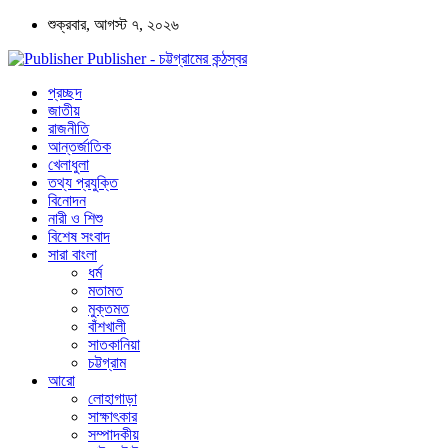
শুক্রবার, আগস্ট ৭, ২০২৬
Publisher - চট্টগ্রামের কন্ঠস্বর
প্রচ্ছদ
জাতীয়
রাজনীতি
আন্তর্জাতিক
খেলাধুলা
তথ্য প্রযুক্তি
বিনোদন
নারী ও শিশু
বিশেষ সংবাদ
সারা বাংলা
ধর্ম
মতামত
মুক্তমত
বাঁশখালী
সাতকানিয়া
চট্টগ্রাম
আরো
লোহাগাড়া
সাক্ষাৎকার
সম্পাদকীয়