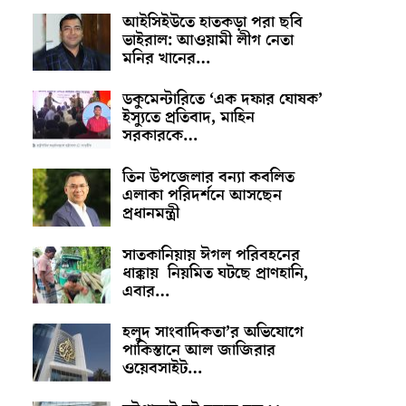
আইসিইউতে হাতকড়া পরা ছবি
ভাইরাল: আওয়ামী লীগ নেতা
মনির খানের…
ডকুমেন্টারিতে ‘এক দফার ঘোষক’
ইস্যুতে প্রতিবাদ, মাহিন
সরকারকে…
তিন উপজেলার বন্যা কবলিত
এলাকা পরিদর্শনে আসছেন
প্রধানমন্ত্রী
সাতকানিয়ায় ঈগল পরিবহনের
ধাক্কায় নিয়মিত ঘটছে প্রাণহানি,
এবার…
হলুদ সাংবাদিকতা’র অভিযোগে
পাকিস্তানে আল জাজিরার
ওয়েবসাইট…