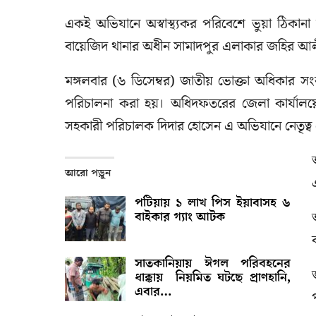
একই অভিযানে অস্বাস্থ্যকর প‌রি‌বে‌শে ভুয়া ঠিক
বায়েজিদ থানার অধীন সামাদপুর এলাকার জহির আল
মঙ্গলবার (৬ ডিসেম্বর) জাতীয় ভোক্তা অ‌ধিকার সংর
পরিচালনা করা হয়। অধিদফতরের জেলা কার্যালয়ে
সহকারী পরিচালক দিদার হোসেন এ অভিযানে নেতৃত্ব
আরো পড়ুন
পটিয়ায় ১ লাখ পিস ইয়াবাসহ ৬
বাইকার গ্যাং আটক
সাতকানিয়ায় ঈগল পরিবহনের
ধাক্কায় নিয়মিত ঘটছে প্রাণহানি,
এবার…