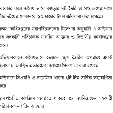
ানা ব্যবহার করে অবৈধ ভাবে বগুড়ার দই তৈরি ও সংরক্ষণের দায়ে
ীর দইয়ের দোকানকে ২০ হাজার টাকা জ‌রিমানা করা হয়েছে।
ক্ষণ অ‌ধিদপ্ত‌রের মহাপ‌রিচালকের নি‌র্দেশনা অনুযায়ী এ অভিযান
র সহকারী প‌রিচালক নাসরিন আক্তার ও বিভাগীয় কার্যালয়ের
 দেন।
অভিযানকালে অবৈধভাবে ভেজাল জুস তৈরির অপরাধে একই
এলাকায় অবস্থিত এভারফ্রেস অ্যাগ্রো সিলগালা করা হয়েছে।
অ‌ভিযা‌নে সিএমপি ও বায়েজিদ থানার ২টি টিম সা‌র্বিক সহ‌যো‌গিতা
ক‌রে।
জনস্বা‌র্থে এ কার্যক্রম অব্যাহত থাকবে বলে জানিয়েছেন সহকারী
পরিচালক নাসরিন আক্তার।