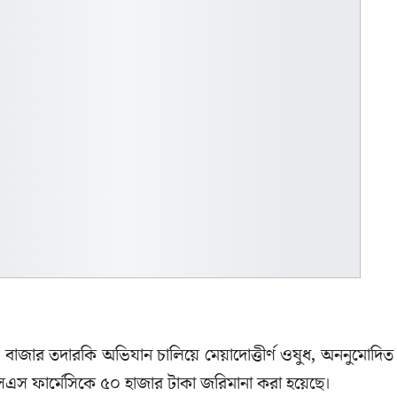
বাজার তদার‌কি অ‌ভিযান চালিয়ে মেয়াদোত্তীর্ণ ওষুধ, অননুমোদিত
এসএস ফার্মেসিকে ৫০ হাজার টাকা জরিমানা করা হয়েছে।