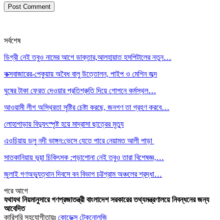
সর্বশেষ
ডিগ্রী নেই তবুও নামের আগে ডাক্তার,আলহায়াত হসপিটালের নতুন…
কক্সবাজারের-পেকুয়ায় অবৈধ বালু উত্তোলন, পাইপ ও মেশিন জব্দ
ঘুষের টাকা ফেরত দেওয়ার প্রতিশ্রুতি দিয়ে গোপনে কর্মস্থল…
আওয়ামী লীগ অস্থিরতা সৃষ্টির চেষ্টা করছে, জনগণ তা গ্রহণ করবে…
লোহাগাড়ায় বিদ্যুৎস্পৃষ্ট হয়ে মাদ্রাসা ছাত্রের মৃত্যু
এওচিয়ায় ডলু নদী ভাঙ্গন:ভেসে যেতে পারে নেয়ামত আলী পাড়া
সাতকানিয়ায় ভূয়া চিকিৎসক :পড়াশোনা নেই তবুও তারা বিশেষজ্ঞ,…
জুলাই গণঅভ্যুত্থান দিবসে বন বিভাগ চট্টগ্রাম অঞ্চলের শ্রদ্ধা…
পরে
আগে
যথাযথ নিয়মানুসারে গণপ্রজাতন্ত্রী বাংলাদেশ সরকারের তথ্যমন্ত্রণালয়ে নিবন্ধনের জন্য
আবেদিত
কারিগরি সহযোগীতায়ঃ
কোডেক্স টেকনোলজি