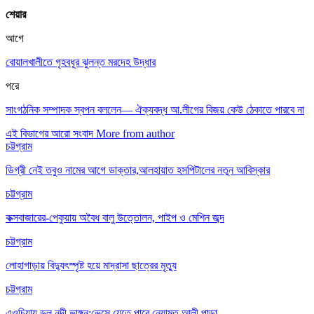
শেয়ার
আগে
বোয়ালখালীতে গৃহবধূর ঝুলন্ত মরদেহ উদ্ধার
পরে
সাংগঠনিক সম্পাদক স্বপন বললেন— ঐক্যবদ্ধ আ.লীগের বিজয় কেউ ঠেকাতে পারবে না
এই বিভাগের আরো সংবাদ
More from author
চট্টগ্রাম
ডিগ্রী নেই তবুও নামের আগে ডাক্তার,আলহায়াত হসপিটালের নতুন আবিস্কার
চট্টগ্রাম
কক্সবাজারের-পেকুয়ায় অবৈধ বালু উত্তোলন, পাইপ ও মেশিন জব্দ
চট্টগ্রাম
লোহাগাড়ায় বিদ্যুৎস্পৃষ্ট হয়ে মাদ্রাসা ছাত্রের মৃত্যু
চট্টগ্রাম
এওচিয়ায় ডলু নদী ভাঙ্গন:ভেসে যেতে পারে নেয়ামত আলী পাড়া