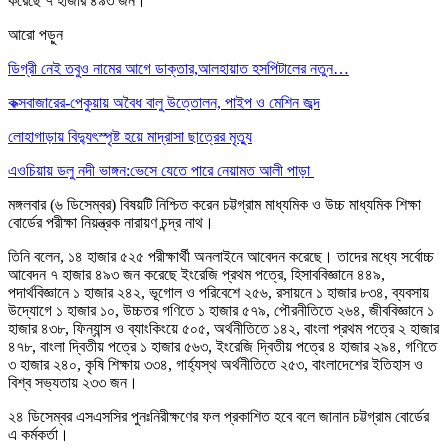
করেছে ৭ হাজার ৪৯৩ জন।
আরো পড়ুন
ডিগ্রী নেই তবুও নামের আগে ডাক্তার,আলহায়াত হসপিটালের নতুন…
কক্সবাজারের-পেকুয়ায় অবৈধ বালু উত্তোলন, পাইপ ও মেশিন জব্দ
লোহাগাড়ায় বিদ্যুৎস্পৃষ্ট হয়ে মাদ্রাসা ছাত্রের মৃত্যু
এওচিয়ায় ডলু নদী ভাঙ্গন:ভেসে যেতে পারে নেয়ামত আলী পাড়া
মঙ্গলবার (৬ ডিসেম্বর) বিষয়টি নিশ্চিত করেন চট্টগ্রাম মাধ্যমিক ও উচ্চ মাধ্যমিক শিক্ষা
বোর্ডের পরীক্ষা নিয়ন্ত্রক নারায়ণ চন্দ্র নাথ।
তিনি বলেন, ১৪ হাজার ৫২৫ পরীক্ষার্থী অনলাইনে আবেদন করেছে। তাদের মধ্যে সর্বোচ্চ
আবেদন ৭ হাজার ৪৯৩ জন করেছে ইংরেজি প্রথম পত্রে, হিসাববিজ্ঞানে ৪৪৯,
পদার্থবিজ্ঞানে ১ হাজার ২৪২, ভূগোল ও পরিবেশে ২৫৬, রসায়নে ১ হাজার ৮৩৪, ব্যবসায়
উদ্যোগে ১ হাজার ১০, উচ্চতর গণিতে ১ হাজার ৫৭৯, পৌরনীতিতে ২৬৪, জীববিজ্ঞানে ১
হাজার ৪৩৮, ফিন্যান্স ও ব্যাংকিংয়ে ৫০৫, অর্থনীতিতে ১৪২, বাংলা প্রথম পত্রে ২ হাজার
৪৭৮, বাংলা দ্বিতীয় পত্রে ১ হাজার ৫৬৩, ইংরেজি দ্বিতীয় পত্রে ৪ হাজার ২৯৪, গণিতে
৩ হাজার ২৪০, কৃষি শিক্ষায় ৩৩৪, গার্হ্যস্থ অর্থনীতিতে ২৫৩, বাংলাদেশের ইতিহাস ও
বিশ্ব সভ্যতায় ২৩৩ জন।
২৪ ডিসেম্বর এসএসসির পুনঃনিরীক্ষণের ফল প্রকাশিত হবে বলে জানান চট্টগ্রাম বোর্ডের
এ কর্মকর্তা।