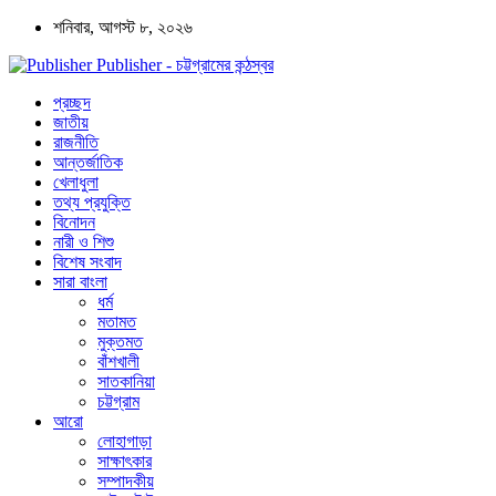
শনিবার, আগস্ট ৮, ২০২৬
Publisher - চট্টগ্রামের কন্ঠস্বর
প্রচ্ছদ
জাতীয়
রাজনীতি
আন্তর্জাতিক
খেলাধুলা
তথ্য প্রযুক্তি
বিনোদন
নারী ও শিশু
বিশেষ সংবাদ
সারা বাংলা
ধর্ম
মতামত
মুক্তমত
বাঁশখালী
সাতকানিয়া
চট্টগ্রাম
আরো
লোহাগাড়া
সাক্ষাৎকার
সম্পাদকীয়