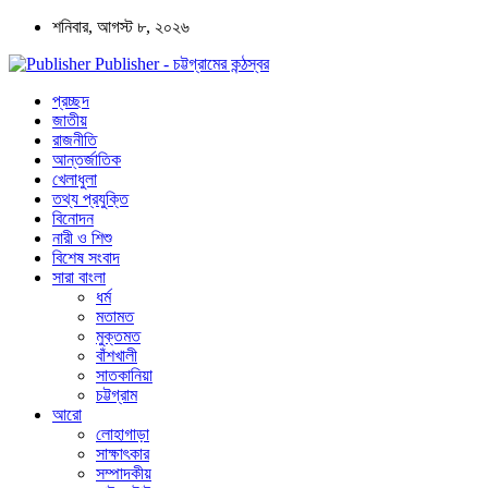
শনিবার, আগস্ট ৮, ২০২৬
Publisher - চট্টগ্রামের কন্ঠস্বর
প্রচ্ছদ
জাতীয়
রাজনীতি
আন্তর্জাতিক
খেলাধুলা
তথ্য প্রযুক্তি
বিনোদন
নারী ও শিশু
বিশেষ সংবাদ
সারা বাংলা
ধর্ম
মতামত
মুক্তমত
বাঁশখালী
সাতকানিয়া
চট্টগ্রাম
আরো
লোহাগাড়া
সাক্ষাৎকার
সম্পাদকীয়