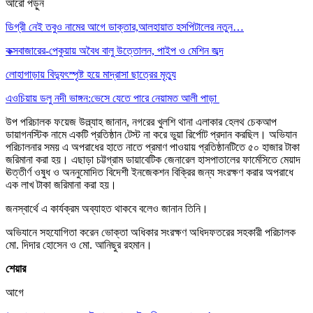
আরো পড়ুন
ডিগ্রী নেই তবুও নামের আগে ডাক্তার,আলহায়াত হসপিটালের নতুন…
কক্সবাজারের-পেকুয়ায় অবৈধ বালু উত্তোলন, পাইপ ও মেশিন জব্দ
লোহাগাড়ায় বিদ্যুৎস্পৃষ্ট হয়ে মাদ্রাসা ছাত্রের মৃত্যু
এওচিয়ায় ডলু নদী ভাঙ্গন:ভেসে যেতে পারে নেয়ামত আলী পাড়া
উপ পরিচালক ফয়েজ উল্ল্যাহ জানান, নগরের খুলশি থানা এলাকার হেলথ চেকআপ
ডায়াগনস্টিক নামে একটি প্রতিষ্ঠান টেস্ট না করে ভুয়া রির্পোট প্রদান করছিল। অভিযান
পরিচালনার সময় এ অপরাধের হাতে নাতে প্রমাণ পাওয়ায় প্রতিষ্ঠানটিতে ৫০ হাজার টাকা
জরিমানা করা হয়। এছাড়া চট্টগ্রাম ডায়াবেটিক জেনারেল হাসপাতালের ফার্মেসিতে মেয়াদ
ঊত্তীর্ণ ওষুধ ও অননুমোদিত বিদেশী ইনজেকশন বিক্রির জন্য সংরক্ষণ করার অপরাধে
এক লাখ টাকা জরিমানা করা হয়।
জনস্বার্থে এ কার্যক্রম অব্যাহত থাকবে বলেও জানান তিনি।
অভিযানে সহযোগিতা করেন ভোক্তা অধিকার সংরক্ষণ অধিদফতরের সহকারী পরিচালক
মো. দিদার হোসেন ও মো. আনিছুর রহমান।
শেয়ার
আগে