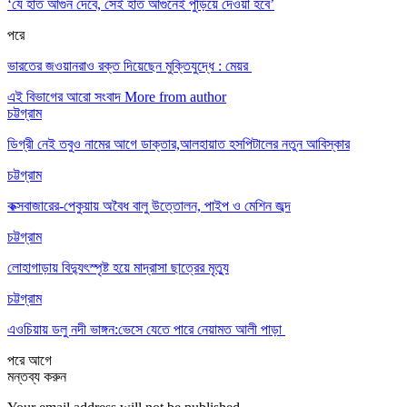
‘যে হাত আগুন দেবে, সেই হাত আগুনেই পুড়িয়ে দেওয়া হবে’
পরে
ভারতের জওয়ানরাও রক্ত দিয়েছেন মুক্তিযুদ্ধে : মেয়র
এই বিভাগের আরো সংবাদ
More from author
চট্টগ্রাম
ডিগ্রী নেই তবুও নামের আগে ডাক্তার,আলহায়াত হসপিটালের নতুন আবিস্কার
চট্টগ্রাম
কক্সবাজারের-পেকুয়ায় অবৈধ বালু উত্তোলন, পাইপ ও মেশিন জব্দ
চট্টগ্রাম
লোহাগাড়ায় বিদ্যুৎস্পৃষ্ট হয়ে মাদ্রাসা ছাত্রের মৃত্যু
চট্টগ্রাম
এওচিয়ায় ডলু নদী ভাঙ্গন:ভেসে যেতে পারে নেয়ামত আলী পাড়া
পরে
আগে
মন্তব্য করুন