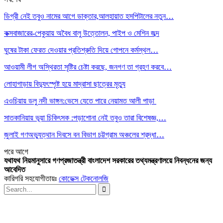
ডিগ্রী নেই তবুও নামের আগে ডাক্তার,আলহায়াত হসপিটালের নতুন…
কক্সবাজারের-পেকুয়ায় অবৈধ বালু উত্তোলন, পাইপ ও মেশিন জব্দ
ঘুষের টাকা ফেরত দেওয়ার প্রতিশ্রুতি দিয়ে গোপনে কর্মস্থল…
আওয়ামী লীগ অস্থিরতা সৃষ্টির চেষ্টা করছে, জনগণ তা গ্রহণ করবে…
লোহাগাড়ায় বিদ্যুৎস্পৃষ্ট হয়ে মাদ্রাসা ছাত্রের মৃত্যু
এওচিয়ায় ডলু নদী ভাঙ্গন:ভেসে যেতে পারে নেয়ামত আলী পাড়া
সাতকানিয়ায় ভূয়া চিকিৎসক :পড়াশোনা নেই তবুও তারা বিশেষজ্ঞ,…
জুলাই গণঅভ্যুত্থান দিবসে বন বিভাগ চট্টগ্রাম অঞ্চলের শ্রদ্ধা…
পরে
আগে
যথাযথ নিয়মানুসারে গণপ্রজাতন্ত্রী বাংলাদেশ সরকারের তথ্যমন্ত্রণালয়ে নিবন্ধনের জন্য
আবেদিত
কারিগরি সহযোগীতায়ঃ
কোডেক্স টেকনোলজি