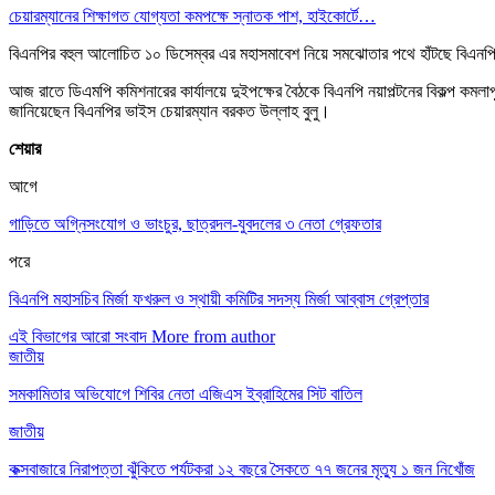
চেয়ারম্যানের শিক্ষাগত যোগ্যতা কমপক্ষে স্নাতক পাশ, হাইকোর্টে…
বিএনপির বহুল আলোচিত ১০ ডিসেম্বর এর মহাসমাবেশ নিয়ে সমঝোতার পথে হাঁটছে বিএনপ
আজ রাতে ডিএমপি কমিশনারের কার্যালয়ে দুইপক্ষের বৈঠকে বিএনপি নয়াপল্টনের বিকল্প কমল
জানিয়েছেন বিএনপির ভাইস চেয়ারম্যান বরকত উল্লাহ বুলু।
শেয়ার
আগে
গাড়িতে অগ্নিসংযোগ ও ভাংচুর, ছাত্রদল-যুবদলের ৩ নেতা গ্রেফতার
পরে
বিএনপি মহাসচিব মির্জা ফখরুল ও স্থায়ী কমিটির সদস্য মির্জা আব্বাস গ্রেপ্তার
এই বিভাগের আরো সংবাদ
More from author
জাতীয়
সমকামিতার অভিযোগে শিবির নেতা এজিএস ইব্রাহিমের সিট বাতিল
জাতীয়
কক্সবাজারে নিরাপত্তা ঝুঁকিতে পর্যটকরা ১২ বছরে সৈকতে ৭৭ জনের মৃত্যু ১ জন নিখোঁজ