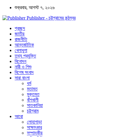
শুক্রবার, আগস্ট ৭, ২০২৬
Publisher - চট্টগ্রামের কন্ঠস্বর
প্রচ্ছদ
জাতীয়
রাজনীতি
আন্তর্জাতিক
খেলাধুলা
তথ্য প্রযুক্তি
বিনোদন
নারী ও শিশু
বিশেষ সংবাদ
সারা বাংলা
ধর্ম
মতামত
মুক্তমত
বাঁশখালী
সাতকানিয়া
চট্টগ্রাম
আরো
লোহাগাড়া
সাক্ষাৎকার
সম্পাদকীয়