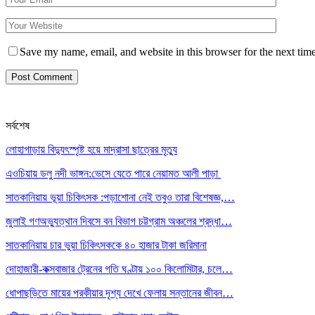
Save my name, email, and website in this browser for the next tim
সর্বশেষ
লোহাগাড়ায় বিদ্যুৎস্পৃষ্ট হয়ে মাদ্রাসা ছাত্রের মৃত্যু
এওচিয়ায় ডলু নদী ভাঙ্গন:ভেসে যেতে পারে নেয়ামত আলী পাড়া
সাতকানিয়ায় ভূয়া চিকিৎসক :পড়াশোনা নেই তবুও তারা বিশেষজ্ঞ,…
জুলাই গণঅভ্যুত্থান দিবসে বন বিভাগ চট্টগ্রাম অঞ্চলের শ্রদ্ধা…
সাতকানিয়ায় চার ভুয়া চিকিৎসককে ৪০ হাজার টাকা জরিমানা
দোহাজারী-কক্সবাজার ট্রেনের গতি ঘণ্টায় ১০০ কিলোমিটার, চলে…
ধোপাছড়িতে মায়ের পরকীয়ার দৃশ্য দেখে ফেলায় সন্তানের জীবন…