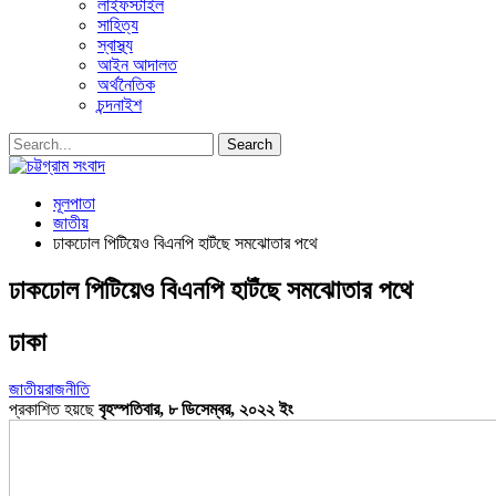
লাইফস্টাইল
সাহিত্য
স্বাস্থ্য
আইন আদালত
অর্থনৈতিক
চন্দনাইশ
মূলপাতা
জাতীয়
ঢাকঢোল পিটিয়েও বিএনপি হাটঁছে সমঝোতার পথে
ঢাকঢোল পিটিয়েও বিএনপি হাটঁছে সমঝোতার পথে
ঢাকা
জাতীয়
রাজনীতি
প্রকাশিত হয়ছে
বৃহস্পতিবার, ৮ ডিসেম্বর, ২০২২ ইং