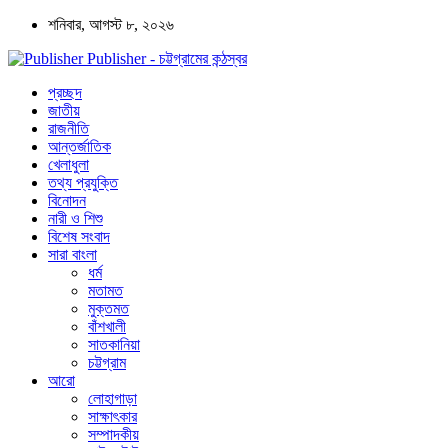
শনিবার, আগস্ট ৮, ২০২৬
Publisher - চট্টগ্রামের কন্ঠস্বর
প্রচ্ছদ
জাতীয়
রাজনীতি
আন্তর্জাতিক
খেলাধুলা
তথ্য প্রযুক্তি
বিনোদন
নারী ও শিশু
বিশেষ সংবাদ
সারা বাংলা
ধর্ম
মতামত
মুক্তমত
বাঁশখালী
সাতকানিয়া
চট্টগ্রাম
আরো
লোহাগাড়া
সাক্ষাৎকার
সম্পাদকীয়