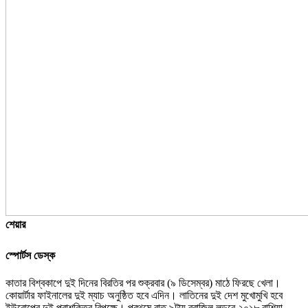
শেয়ার
স্পোর্টস ডেস্ক
কাতার বিশ্বকাপে দুই দিনের বিরতির পর শুক্রবার (৯ ডিসেম্বর) মাঠে ফিরছে খেলা।
কোয়ার্টার ফাইনালের দুই ম্যাচ অনুষ্ঠিত হবে এদিন। লাতিনের দুই দেশ মুখোমুখি হবে
ইউরোপের দুই পরাশক্তির বিপক্ষে। প্রথমে রাত ৯টায় ব্রাজিল লড়বে ২০১৮ রাশিয়া