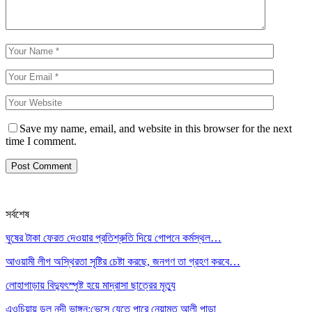
Save my name, email, and website in this browser for the next
time I comment.
সর্বশেষ
ঘুষের টাকা ফেরত দেওয়ার প্রতিশ্রুতি দিয়ে গোপনে কর্মস্থল…
আওয়ামী লীগ অস্থিরতা সৃষ্টির চেষ্টা করছে, জনগণ তা গ্রহণ করবে…
লোহাগাড়ায় বিদ্যুৎস্পৃষ্ট হয়ে মাদ্রাসা ছাত্রের মৃত্যু
এওচিয়ায় ডলু নদী ভাঙ্গন:ভেসে যেতে পারে নেয়ামত আলী পাড়া