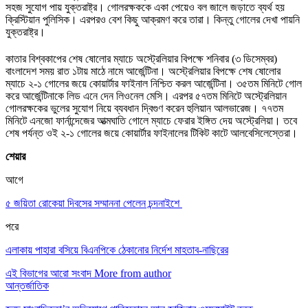
সহজ সুযোগ পায় যুক্তরাষ্ট্র। গোলরক্ষককে একা পেয়েও বল জালে জড়াতে ব্যর্থ হয়
ক্রিস্টিয়ান পুলিসিক। এরপরও বেশ কিছু আক্রমণ করে তারা। কিন্তু গোলের দেখা পায়নি
যুক্তরাষ্ট্র।
কাতার বিশ্বকাপের শেষ ষোলোর ম্যাচে অস্ট্রেলিয়ার বিপক্ষে শনিবার (৩ ডিসেম্বর)
বাংলাদেশ সময় রাত ১টায় মাঠে নামে আর্জেন্টিনা। অস্ট্রেলিয়ার বিপক্ষে শেষ ষোলোর
ম্যাচে ২-১ গোলের জয়ে কোয়ার্টার ফাইনাল নিশ্চিত করল আর্জেন্টিনা। ৩৫তম মিনিটে গোল
করে আর্জেন্টিনাকে লিড এনে দেন লিওনেল মেসি। এরপর ৫৭তম মিনিটে অস্ট্রেলিয়ান
গোলরক্ষকের ভুলের সুযোগ নিয়ে ব্যবধান দ্বিগুণ করেন হুলিয়ান আলভারেজ। ৭৭তম
মিনিটে এনজো ফার্নান্দেজের আত্মঘাতি গোলে ম্যাচে ফেরার ইঙ্গিত দেয় অস্ট্রেলিয়া। তবে
শেষ পর্যন্ত ওই ২-১ গোলের জয়ে কোয়ার্টার ফাইনালের টিকিট কাটে আলবেসিলেস্তেরা।
শেয়ার
আগে
৫ জয়িতা রোকেয়া দিবসের সম্মাননা পেলেন চন্দনাইশে
পরে
এলাকায় পাহারা বসিয়ে বিএনপিকে ঠেকানোর নির্দেশ মাহতাব-নাছিরের
এই বিভাগের আরো সংবাদ
More from author
আন্তর্জাতিক