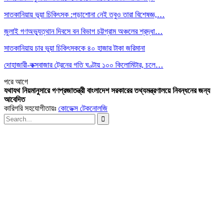
সাতকানিয়ায় ভূয়া চিকিৎসক :পড়াশোনা নেই তবুও তারা বিশেষজ্ঞ,…
জুলাই গণঅভ্যুত্থান দিবসে বন বিভাগ চট্টগ্রাম অঞ্চলের শ্রদ্ধা…
সাতকানিয়ায় চার ভুয়া চিকিৎসককে ৪০ হাজার টাকা জরিমানা
দোহাজারী-কক্সবাজার ট্রেনের গতি ঘণ্টায় ১০০ কিলোমিটার, চলে…
পরে
আগে
যথাযথ নিয়মানুসারে গণপ্রজাতন্ত্রী বাংলাদেশ সরকারের তথ্যমন্ত্রণালয়ে নিবন্ধনের জন্য
আবেদিত
কারিগরি সহযোগীতায়ঃ
কোডেক্স টেকনোলজি