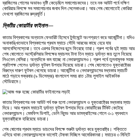
ব্রাজিলের গোলের অভাবও দৃষ্টি কেড়েছিল সমালোচকদের। তবে নক আউট পর্বে দক্ষিণ
কোরিয়ার বিপক্ষে সব সমালোচনার জবাব দিল সেলেকাওরা। আর শেষ ষোলোতেই কোরিয়া
দেখলো ব্রাজিলের রুদ্রমূর্তি।
দ্বিতীয় কোয়ার্টার ফাইনাল—
কাতার বিশ্বকাপের অন্যতম ফেভারিট হিসেবে টুর্নামেন্টে অংশগ্রহণ করে আর্জেন্টিনা। যদিও
অনাকাঙ্খিতভাবে বিশ্বকাপের প্রথম ম্যাচে সৌদি আরবের কাছে হেরে যায়
আলবেসিলেস্তেরা। তবে এরপর নিজেদের ছন্দে ফিরেছে তারা। গ্রুপ পর্বের দুই ম্যাচ আর
শেষ ষোলোতে অস্ট্রেলিয়ার বিপক্ষের ম্যাচসহ টানা তিন ম্যাচে দুর্দান্ত জয় তুলে নিয়েছে
লিওনেল মেসিরা। অন্যদিকে কম যাচ্ছে না নেদারল্যান্ডসও। গ্রুপ পর্বে তুলনামূলক সহজ
প্রতিপক্ষ পেলেও দুর্দান্ত ফুটবল উপহার দিয়েছে ডাচরা। শেষ ষোলোতেও যুক্তরাষ্ট্রের
বিরুদ্ধে দারুণ ফুটবল খেলেছে ডাচরা। আর্জেন্টিনা ও নেদারল্যান্ডসের মধ্যকার ম্যাচটি
মাঠে গড়াবে শুক্রবার (৯ ডিসেম্বর) বাংলাদেশ সময় রাত ১টায় লুসাইল আইকনিক
স্টেডিয়ামে।
কাতার বিশ্বকাপের নক আউট পর্ব শুরু হলো নেদারল্যান্ডস ও যুক্তরাষ্ট্রের মধ্যকার ম্যাচ
দিয়ে। আর প্রথম ম্যাচেই দুর্দান্ত ফুটবল উপহার দিয়ে কোয়ার্টারের টিকিট কেটেছে
নেদারল্যান্ডস। মেমফিস ডিপাই, ডেলি ব্লিন্ড আর ডামফ্রাইসের গোলে ৩-১ ব্যবধানে
যুক্তরাষ্ট্রকে হারিয়েছে ডাচরা।
শেষ ষোলোর প্রথম ম্যাচে ডাচদের বিপক্ষে শুরুটা দুর্দান্ত করে যুক্তরাষ্ট্র। শক্তিতে
এগিয়ে থাকা নেদারল্যান্ডসকে ভালোই টেক্কা দিচ্ছিল আমেরিকানরা। ম্যাচের ৩ মিনিটে