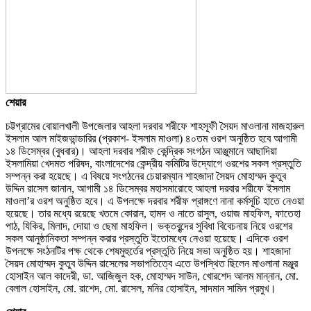
শেয়ার
চট্টগ্রামের বোয়ালখালী উপজেলার আহলা দরবার শরীফে শাহসূফী সৈয়দ মাওলানা মাজহারুল
ইসলাম আল মাইজভান্ডারির (প্রকাশ- ইসলাম মাওলা) ৪০তম ওরশ অনুষ্ঠিত হবে আগামী
১৪ ডিসেম্বর (বুধবার)। আহলা দরবার শরীফ কেন্দ্রিক সংগঠন আঞ্জুমানে আছাদিয়া
ইসলামিয়া খেদমত পরিষদ, বাংলাদেশের কেন্দ্রীয় কমিটির উদ্যোগে ওরশের সকল প্রস্তুতি
সম্পন্ন করা হয়েছে। এ বিষয়ে সংগঠনের চেয়ারম্যান শাহজাদা সৈয়দ মোহাম্মদ কুতুব
উদ্দিন রাসেল জানান, আগামী ১৪ ডিসেম্বর মহাসমারোহে আহলা দরবার শরীফে ইসলাম
মাওলা’র ওরশ অনুষ্ঠিত হবে। এ উপলক্ষে দরবার শরীফ প্রাঙ্গণে নানা কর্মসূচি হাতে নেওয়া
হয়েছে। তার মধ্যে রয়েছে খতমে কোরান, হামদ ও নাতে রাসুল, ওয়াজ মাহফিল, ফাতেহা
পাঠ, যিকির, মিলাদ, দোয়া ও ছেমা মাহফিল। ভক্তবৃন্দের সুবিধা বিবেচনায় নিয়ে ওরশের
সকল আনুষ্ঠানিকতা সম্পন্ন করার প্রস্তুতি ইতোমধ্যে নেওয়া হয়েছে। এদিকে ওরশ
উপলক্ষে সংঠনটির পক্ষ থেকে শেষমুহুর্তের প্রস্তুতি নিয়ে সভা অনুষ্ঠিত হয়। শাহজাদা
সৈয়দ মোহাম্মদ কুতুব উদ্দিন রাসেলের সভাপতিত্বে এতে উপস্থিত ছিলেন মাওলানা মঞ্জুর
হোসাইন আল কাদেরী, ডা. আজিজুল হক, মোহাম্মদ সাউন, খোরশেদ আলম মান্নান, মো.
বেলাল হোসাইন, মো. রাশেদ, মো. রাসেল, মনির হোসাইন, সাদমান সামিন প্রমুখ।