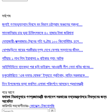
সর্বশেষ
জুলাই গণঅভ্যুত্থান দিবসে বন বিভাগ চট্টগ্রাম অঞ্চলের শ্রদ্ধা…
সাতকানিয়ায় চার ভুয়া চিকিৎসককে ৪০ হাজার টাকা জরিমানা
দোহাজারী-কক্সবাজার ট্রেনের গতি ঘণ্টায় ১০০ কিলোমিটার, চলে…
ধোপাছড়িতে মায়ের পরকীয়ার দৃশ্য দেখে ফেলায় সন্তানের জীবন…
পটিয়ায় ১ লাখ পিস ইয়াবাসহ ৬ বাইকার গ্যাং আটক
আইসিইউতে হাতকড়া পরা ছবি ভাইরাল: আওয়ামী লীগ নেতা মনির খানের…
ডকুমেন্টারিতে ‘এক দফার ঘোষক’ ইস্যুতে প্রতিবাদ, মাহিন সরকারকে…
তিন উপজেলার বন্যা কবলিত এলাকা পরিদর্শনে আসছেন প্রধানমন্ত্রী
পরে
আগে
যথাযথ নিয়মানুসারে গণপ্রজাতন্ত্রী বাংলাদেশ সরকারের তথ্যমন্ত্রণালয়ে নিবন্ধনের জন্য
আবেদিত
কারিগরি সহযোগীতায়ঃ
কোডেক্স টেকনোলজি