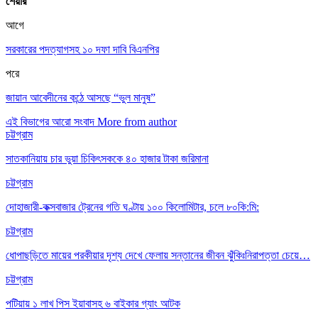
শেয়ার
আগে
সরকারের পদত্যাগসহ ১০ দফা দাবি বিএনপির
পরে
জায়ান আবেদীনের কন্ঠে আসছে “ভুল মানুষ”
এই বিভাগের আরো সংবাদ
More from author
চট্টগ্রাম
সাতকানিয়ায় চার ভুয়া চিকিৎসককে ৪০ হাজার টাকা জরিমানা
চট্টগ্রাম
দোহাজারী-কক্সবাজার ট্রেনের গতি ঘণ্টায় ১০০ কিলোমিটার, চলে ৮০কি:মি:
চট্টগ্রাম
ধোপাছড়িতে মায়ের পরকীয়ার দৃশ্য দেখে ফেলায় সন্তানের জীবন ঝুঁকিঃনিরাপত্তা চেয়ে…
চট্টগ্রাম
পটিয়ায় ১ লাখ পিস ইয়াবাসহ ৬ বাইকার গ্যাং আটক