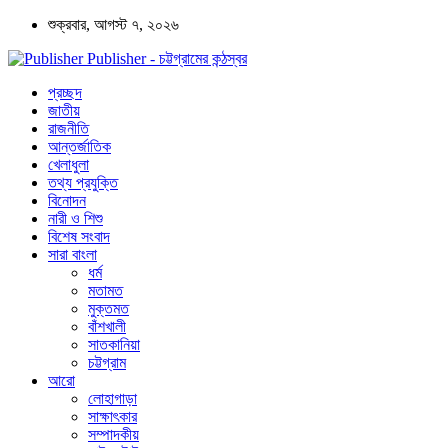
শুক্রবার, আগস্ট ৭, ২০২৬
Publisher - চট্টগ্রামের কন্ঠস্বর
প্রচ্ছদ
জাতীয়
রাজনীতি
আন্তর্জাতিক
খেলাধুলা
তথ্য প্রযুক্তি
বিনোদন
নারী ও শিশু
বিশেষ সংবাদ
সারা বাংলা
ধর্ম
মতামত
মুক্তমত
বাঁশখালী
সাতকানিয়া
চট্টগ্রাম
আরো
লোহাগাড়া
সাক্ষাৎকার
সম্পাদকীয়