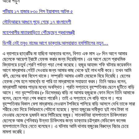
আরো পড়ুন
পটিয়ায় ১৭ হাজার ৮৩০ পিস ইয়াবাসহ আটক ৫
সৌদিআরবে আগুনে পুড়ে গেছে ১৭ বাংলাদেশী
মহেশখালীর মাতারবাড়িতে পৌঁছেছেন প্রধানমন্ত্রী
ডিগ্রী নেই তবুও নামের আগে ডাক্তার,আলহায়াত হসপিটালের নতুন…
এ ব্যাপারে ছাত্রটির মা হাছিনা আক্তার বলেন, বিগত এক মাস ২৮ দিন আগে আমার
ছেলেকে আয়েশা ট্রাষ্টে হেফজ করার জন্য দিয়েছিলাম। এর আগে ছেলে প্রাথমিক
বিদ্যালয়ে চতুর্থ শ্রেণি পর্যন্ত পড়া লেখা করেছে। হুজুর আহমদ শফি ঘটনার কয়েকদিন
আগে মাদ্রাসার গেইট দেওয়ার জন্য আমার কাছ থেকে দুই লাখ দাবী করে। তখন আমি
বলি, ছেলের বাবা বিদেশ থাকে। সম্প্রতি আমার একটা মেয়েকে বিয়ে দিয়েছি। ছেলের
হেফজ শেষ হলে সামর্থ্যে যা পারি তা মাদ্রাসাকে সহায়তা করব। তিনি আরও বলেন,
মাদ্রাসাটি আমার পাড়ার মধ্যে অবস্থিত। প্রতি সপ্তাহে বৃহস্পতিবার ছেলে ছুটিতে বাড়ি
আসে। গত বৃহস্পতিবার (৮ ডিসেম্বর) বাড়ি না আসায় হুজুরকে ফোন দিলে তিনি আমাকে
বলেন, ছেলে পড়া শেষ করতে পারেনি। তাই এ সপ্তাহে সে বাড়ি যাবে না। পরে
বৃহস্পতিবার বিকাল বেলা মাদ্রাসার দেওয়াল টপকিয়ে পালিয়ে বাড়ি আসলে দেখি তাকে সারা
শরীরে বেত দিয়ে নির্দয়ভাবে পেটানো হয়েছে। মূলত হুজুরের দাবীকৃত দুই লাখ টাকা না
দেওয়ায় ছেলেকে দুষমনি করে পিটিয়েছে হুজুর। সাতকানিয়া হাসপাতালে চিকিৎসারত
ছেলেকে আজ (শনিবার) উন্নত চিকিৎসার জন্য ডাক্তার চট্টগ্রাম মেডিকেল কলেজ
হাসপাতালে নিয়ে যেতে বলেছেন। এ ঘটনায় আমি থানায় হুজুরের বিরুদ্ধে বিচার চেয়ে
মামলা করেছি।