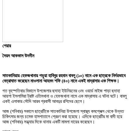
শেয়ার
সৈয়দ আককাস উদদীন
সাতকানিয়ায় হেফজখানায় পড়ুয়া হাবিবুর রহমান বাবলু (১০) নামে এক ছাত্রকে নির্দয়ভাবে
বেত্রাঘাত করেছেন মাওলানা আহমদ শফি (৪০) নামে একই মাদ্রাসার এক শিক্ষক।
গত বৃহস্পতিবার বিকালে উপজেলার ছদাহা ইউনিয়নের ৩নং ওয়ার্ড মাইজ পাড়া ছদাহা
আয়শা ইসলামিয়া ট্রাষ্ট এতিমখানা ও হেফজখানা নামে এক মাদ্রাসায় এ ঘটনা ঘটে। বাবলু
একই এলাকার সৌদি আরব প্রবাসী আবদুর রশিদের ছেলে।
আজ (শনিবার) সকালে ছাত্রটিকে সাতকানিয়া উপজেলা স্বাস্থ্য কমপ্লেক্স থেকে উন্নত
চিকিৎসার জন্য চমেক হাসপাতালে প্রেরণ করা হয়েছে। এদিকে ছাত্রটির মা বাদী হয়ে
আজ (শনিবার) সন্ধ্যার দিকে থানায় একটি মামলা দায়ের করেছেন।