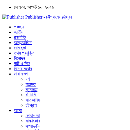
সোমবার, আগস্ট ১০, ২০২৬
Publisher - চট্টগ্রামের কন্ঠস্বর
প্রচ্ছদ
জাতীয়
রাজনীতি
আন্তর্জাতিক
খেলাধুলা
তথ্য প্রযুক্তি
বিনোদন
নারী ও শিশু
বিশেষ সংবাদ
সারা বাংলা
ধর্ম
মতামত
মুক্তমত
বাঁশখালী
সাতকানিয়া
চট্টগ্রাম
আরো
লোহাগাড়া
সাক্ষাৎকার
সম্পাদকীয়