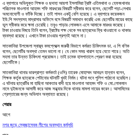
এ ব্যাপারে অভিযুক্ত শিক্ষক ও ছদাহা আয়শা ইসলামিয়া ট্রাষ্ট এতিমখানা ও হেফজখানার
পরিচালক মাওলানা আহমদ শফি মারধরের বিষয়টি স্বীকার করে বলেন, ছেলেটি পড়া-লেখায়
অমনোযোগী ও ফাঁকি দিচ্ছে। তাই শাসন একটু বেশি হয়েছে। এ ব্যাপারে কয়েকজন
ইউ.পি সদস্যসহ মাদ্রাসার অফিসে বসে বিষয়টি সমাধান করেছি এবং ছেলেটির মায়ের কাছে
ভুল স্বীকার করে ক্ষমা চেয়েছি। তবুও পাড়ার লোকজন এসে আমাকে মারধর করেছে।
টাকা চাওয়ার বিষয়ে তিনি বলেন, ট্রাষ্টের পক্ষ থেকে সব ছাত্রদের ফ্রি খাওয়ানো ও থাকার
ব্যবস্থা রয়েছে। এখানে টাকা চাওয়ার প্রশ্নই আসে না।
সাতকানিয়া উপজেলা স্বাস্থ্য কমপ্লেক্সে জরুরী বিভাগে কর্মরত চিকিৎসক ডা. এ পি বণিক
বলেন, ছেলেটির অবস্থা তেমন ভালো না। যে কোন সময় খারাপ হয়ে যেতে পারে। অতি
সহসা তার উন্নত চিকিৎসা প্রয়োজন। তাই চমেক হাসপাতালে প্রেরণ করা হয়েছে
ছেলেটিকে।
সাতকানিয়া থানার ভারপ্রাপ্ত কর্মকর্তা (ওসি) তারেক মোহাম্মদ আবদুল হান্নান বলেন,
শিক্ষক কর্তৃক ছাত্রকে পেটানোর ঘটনাটি খুবই নির্মম। ঘটনা শুনে পুলিশ পাঠানো হয়েছিল।
এ ঘটনায় ছাত্রটির মা হাছিনা আকতার বাদী হয়ে মাওলানা আহমদ শফি ও মো.লোকমান
নামে দুইজনকে আসামী করে আজ সন্ধ্যার দিকে থানায় মামলা দায়ের করেন। আসামিদের
গ্রেপ্তারের জন্য অভিযান অব্যাহত রয়েছে।
শেয়ার
আগে
নগর জুড়ে স্বেচ্ছাসেবক লীগের অবস্থান কর্মসূচি