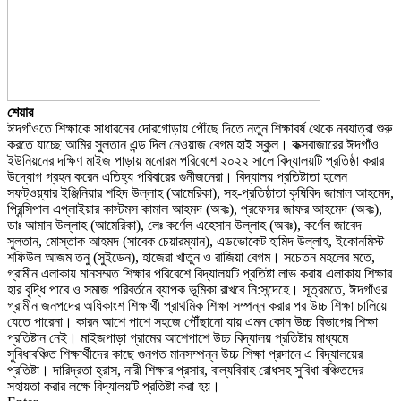
শেয়ার
ঈদগাঁওতে শিক্ষাকে সাধারনের দোরগোড়ায় পৌঁছে দিতে নতুন শিক্ষাবর্ষ থেকে নবযাত্রা শুরু
করতে যাচ্ছে আমির সুলতান এন্ড দিল নেওয়াজ বেগম হাই স্কুল। কক্সবাজারের ঈদগাঁও
ইউনিয়নের দক্ষিণ মাইজ পাড়ায় মনোরম পরিবেশে ২০২২ সালে বিদ্যালয়টি প্রতিষ্ঠা করার
উদ্যোগ গ্রহন করেন এতিহ্য পরিবারের গুনীজনেরা। বিদ্যালয় প্রতিষ্টাতা হলেন
সফট্ওয়্যার ইঞ্জিনিয়ার শহিদ উল্লাহ (আমেরিকা), সহ-প্রতিষ্ঠাতা কৃষিবিদ জামাল আহমেদ,
প্রিন্সিপাল এপ্লাইয়ার কাস্টমস কামাল আহমদ (অবঃ), প্রফেসর জাফর আহমেদ (অবঃ),
ডাঃ আমান উল্লাহ (আমেরিকা), লেঃ কর্ণেল এহেসান উল্লাহ (অবঃ), কর্ণেল জাবেদ
সুলতান, মোস্তাক আহমদ (সাবেক চেয়ারম্যান), এডভোকেট হামিদ উল্লাহ, ইকোনমিস্ট
শফিউল আজম তনু (সুইডেন), হাজেরা খাতুন ও রাজিয়া বেগম। সচেতন মহলের মতে,
গ্রামীন এলাকায় মানসম্মত শিক্ষার পরিবেশে বিদ্যালয়টি প্রতিষ্টা লাভ করায় এলাকায় শিক্ষার
হার বৃদ্ধি পাবে ও সমাজ পরিবর্তনে ব্যাপক ভূমিকা রাখবে নি:সন্দেহে। সূত্রমতে, ঈদগাঁওর
গ্রামীন জনপদের অধিকাংশ শিক্ষার্থী প্রাথমিক শিক্ষা সম্পন্ন করার পর উচ্চ শিক্ষা চালিয়ে
যেতে পারেনা। কারন আশে পাশে সহজে পৌঁছানো যায় এমন কোন উচ্চ বিভাগের শিক্ষা
প্রতিষ্টান নেই। মাইজপাড়া গ্রামের আশেপাশে উচ্চ বিদ্যালয় প্রতিষ্টার মাধ্যমে
সুবিধাবঞ্চিত শিক্ষার্থীদের কাছে গুনগত মানসম্পন্ন উচ্চ শিক্ষা প্রদানে এ বিদ্যালয়ের
প্রতিষ্টা। দারিদ্রতা হ্রাস, নারী শিক্ষার প্রসার, বাল্যবিবাহ রোধসহ সুবিধা বঞ্চিতদের
সহায়তা করার লক্ষে বিদ্যালয়টি প্রতিষ্টা করা হয়।