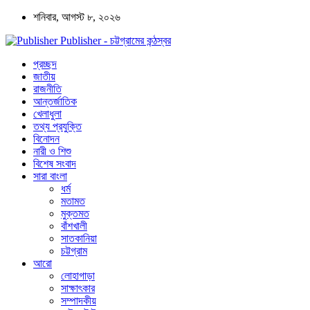
শনিবার, আগস্ট ৮, ২০২৬
Publisher - চট্টগ্রামের কন্ঠস্বর
প্রচ্ছদ
জাতীয়
রাজনীতি
আন্তর্জাতিক
খেলাধুলা
তথ্য প্রযুক্তি
বিনোদন
নারী ও শিশু
বিশেষ সংবাদ
সারা বাংলা
ধর্ম
মতামত
মুক্তমত
বাঁশখালী
সাতকানিয়া
চট্টগ্রাম
আরো
লোহাগাড়া
সাক্ষাৎকার
সম্পাদকীয়