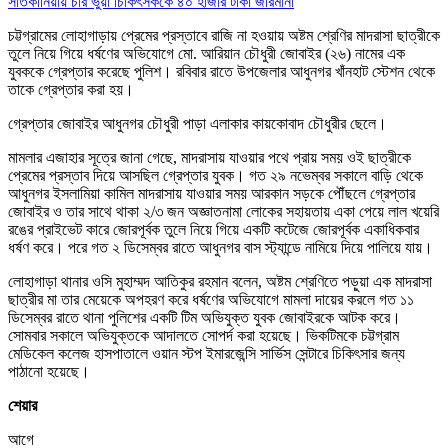
সাতকানিয়ায় চার ভুয়া চিকিৎসককে ৪০ হাজার টাকা জরিমানা
চট্টগ্রামের লোহাগাড়ায় প্রেমের প্রস্তাবে রাজি না হওয়ায় অষ্টম শ্রেণির মাদরাসা ছাত্রীকে
তুলে নিয়ে গিয়ে ধর্ষণের অভিযোগে মো. আরিয়ান চৌধুরী জোবাইর (২৬) নামের এক
যুবককে গ্রেপ্তার করেছে পুলিশ। রবিবার রাতে উপজেলার আধুনগর খাঁনহাট স্টেশন থেকে
তাকে গ্রেপ্তার করা হয়।
গ্রেপ্তার জোবাইর আধুনগর চৌধুরী পাড়া এলাকার কায়কোবাদ চৌধুরীর ছেলে।
মামলার এজাহার সূত্রে জানা গেছে, মাদরাসায় যাওয়ার পথে প্রায় সময় ওই ছাত্রীকে
প্রেমের প্রস্তাব দিয়ে আসছিল গ্রেপ্তার যুবক। গত ২৯ নভেম্বর সকালে বাড়ি থেকে
আধুনগর ইসলামিয়া কামিল মাদরাসায় যাওয়ার সময় আরকান সড়কে পৌঁছলে গ্রেপ্তার
জোবাইর ও তার সাথে থাকা ২/৩ জন অজ্ঞাতনামা লোকের সহায়তায় একা পেয়ে লাল খয়েরি
রঙের প্রাইভেট কারে জোরপূর্বক তুলে নিয়ে গিয়ে একটি কটেজে জোরপূর্বক একাধিকবার
ধর্ষণ করে। পরে গত ২ ডিসেম্বর রাতে আধুনগর বাস স্ট্যান্ডে নামিয়ে দিয়ে পালিয়ে যায়।
লোহাগাড়া থানার ওসি মুহাম্মদ আতিকুর রহমান বলেন, অষ্টম শ্রেণিতে পড়ুয়া এক মাদরাসা
ছাত্রীর মা তার মেয়েকে অপহরণ করে ধর্ষণের অভিযোগে মামলা দায়ের করলে গত ১১
ডিসেম্বর রাতে থানা পুলিশের একটি টিম অভিযুক্ত যুবক জোবাইরকে আটক করে।
সোমবার সকালে অভিযুক্তকে আদালতে সোপর্দ করা হয়েছে। ভিকটিমকে চট্টগ্রাম
মেডিকেল কলেজ হাসপাতালে ওয়ান স্টপ ইমারজেন্সি সার্ভিস সেন্টারে চিকিৎসার জন্য
পাঠানো হয়েছে।
শেয়ার
আগে