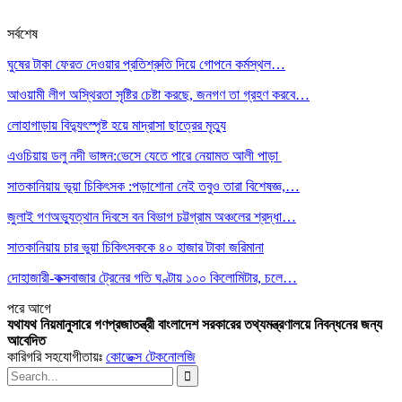
সর্বশেষ
ঘুষের টাকা ফেরত দেওয়ার প্রতিশ্রুতি দিয়ে গোপনে কর্মস্থল…
আওয়ামী লীগ অস্থিরতা সৃষ্টির চেষ্টা করছে, জনগণ তা গ্রহণ করবে…
লোহাগাড়ায় বিদ্যুৎস্পৃষ্ট হয়ে মাদ্রাসা ছাত্রের মৃত্যু
এওচিয়ায় ডলু নদী ভাঙ্গন:ভেসে যেতে পারে নেয়ামত আলী পাড়া
সাতকানিয়ায় ভূয়া চিকিৎসক :পড়াশোনা নেই তবুও তারা বিশেষজ্ঞ,…
জুলাই গণঅভ্যুত্থান দিবসে বন বিভাগ চট্টগ্রাম অঞ্চলের শ্রদ্ধা…
সাতকানিয়ায় চার ভুয়া চিকিৎসককে ৪০ হাজার টাকা জরিমানা
দোহাজারী-কক্সবাজার ট্রেনের গতি ঘণ্টায় ১০০ কিলোমিটার, চলে…
পরে
আগে
যথাযথ নিয়মানুসারে গণপ্রজাতন্ত্রী বাংলাদেশ সরকারের তথ্যমন্ত্রণালয়ে নিবন্ধনের জন্য
আবেদিত
কারিগরি সহযোগীতায়ঃ
কোডেক্স টেকনোলজি