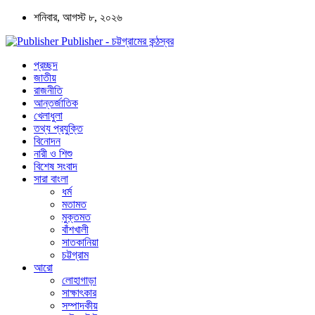
শনিবার, আগস্ট ৮, ২০২৬
Publisher - চট্টগ্রামের কন্ঠস্বর
প্রচ্ছদ
জাতীয়
রাজনীতি
আন্তর্জাতিক
খেলাধুলা
তথ্য প্রযুক্তি
বিনোদন
নারী ও শিশু
বিশেষ সংবাদ
সারা বাংলা
ধর্ম
মতামত
মুক্তমত
বাঁশখালী
সাতকানিয়া
চট্টগ্রাম
আরো
লোহাগাড়া
সাক্ষাৎকার
সম্পাদকীয়