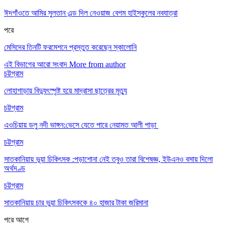
ঈদগাঁওতে আমির সুলতান এন্ড দিল নেওয়াজ বেগম হাইস্কুলের নবযাত্রা
পরে
মেসিদের তিনটি ফরমেশনে প্রস্তুত করেছেন স্কালোনি
এই বিভাগের আরো সংবাদ
More from author
চট্টগ্রাম
লোহাগাড়ায় বিদ্যুৎস্পৃষ্ট হয়ে মাদ্রাসা ছাত্রের মৃত্যু
চট্টগ্রাম
এওচিয়ায় ডলু নদী ভাঙ্গন:ভেসে যেতে পারে নেয়ামত আলী পাড়া
চট্টগ্রাম
সাতকানিয়ায় ভূয়া চিকিৎসক :পড়াশোনা নেই তবুও তারা বিশেষজ্ঞ, ইউএনও বসায় দিলো
অর্থদণ্ড
চট্টগ্রাম
সাতকানিয়ায় চার ভুয়া চিকিৎসককে ৪০ হাজার টাকা জরিমানা
পরে
আগে