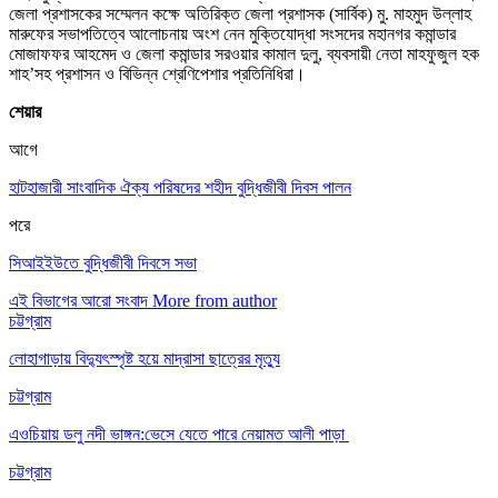
জেলা প্রশাসকের সম্মেলন কক্ষে অতিরিক্ত জেলা প্রশাসক (সার্বিক) মু. মাহমুদ উল্লাহ
মারুফের সভাপতিত্বে আলোচনায় অংশ নেন মুক্তিযোদ্ধা সংসদের মহানগর কমান্ডার
মোজাফফর আহমেদ ও জেলা কমান্ডার সরওয়ার কামাল দুলু, ব্যবসায়ী নেতা মাহফুজুল হক
শাহ’সহ প্রশাসন ও বিভিন্ন শ্রেণিপেশার প্রতিনিধিরা।
শেয়ার
আগে
হাটহাজারী সাংবাদিক ঐক্য পরিষদের শহীদ বুদ্ধিজীবী দিবস পালন
পরে
সিআইইউতে বুদ্ধিজীবী দিবসে সভা
এই বিভাগের আরো সংবাদ
More from author
চট্টগ্রাম
লোহাগাড়ায় বিদ্যুৎস্পৃষ্ট হয়ে মাদ্রাসা ছাত্রের মৃত্যু
চট্টগ্রাম
এওচিয়ায় ডলু নদী ভাঙ্গন:ভেসে যেতে পারে নেয়ামত আলী পাড়া
চট্টগ্রাম