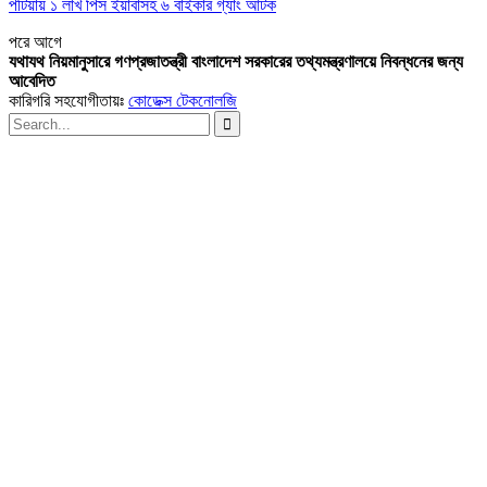
পটিয়ায় ১ লাখ পিস ইয়াবাসহ ৬ বাইকার গ্যাং আটক
পরে
আগে
যথাযথ নিয়মানুসারে গণপ্রজাতন্ত্রী বাংলাদেশ সরকারের তথ্যমন্ত্রণালয়ে নিবন্ধনের জন্য
আবেদিত
কারিগরি সহযোগীতায়ঃ
কোডেক্স টেকনোলজি