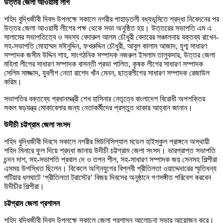
উত্তর জেলা আওয়ামী লীগ
শহিদ বুদ্ধিজীবী দিবস উপলক্ষে সকালে নগরীর পাহাড়তলী বধ্যভূমিতে শ্রদ্ধা নিবেদনের পর
উত্তর জেলা আওয়ামী লীগের পক্ষ থেকে সভা অনুষ্ঠিত হয়। উত্তরের সভাপতি এম এ
সালামের সভাপতিত্বে ও সদস্য বেদারুল আলম চৌধুরী বেদারের সঞ্চালনায় বক্তব্য রাখেন-
সহ-সভাপতি মোহাম্মদ মঈনুদ্দিন, ফখরুদ্দিন চৌধুরী, আবুল কালাম আজাদ, যুগ্ম সাধারণ
সম্পাদক জসীম উদ্দিন শাহ, সাংগঠনিক সম্পাদক নজরুল ইসলাম তালুকদার, উত্তর জেলা
মহিলা লীগের সাধারণ সম্পাদক বাসন্তী প্রভা পালিত, কৃষক লীগের সাধারণ সম্পাদক
সেলিম সাজ্জাদ, যুবলীগ নেতা রাশেদ খাঁন মেনন, ছাত্রলীগের সাধারণ সম্পাদক রেজাউল
করিম।
সভাপতির বক্তব্যে প্রধানমন্ত্রী শেখ হাসিনার নেতৃত্বে বাংলাদেশ বিরোধী অপশক্তির
সকল ষড়যন্ত্র মোকাবেলার জন্য নেতাকর্মীদের প্রস্তুত থাকার আহ্বান জানান।
উদীচী চট্টগ্রাম জেলা সংসদ
শহিদ বুদ্ধিজীবী দিবসে সকালে নগরীর মিউনিসিপ্যাল মডেল হাইস্কুল প্রাঙ্গনে অস্থায়ী
শহিদ মিনারে ফুল দিয়ে শ্রদ্ধা জানায় উদীচী চট্টগ্রাম জেলা সংসদ। ভারপ্রাপ্ত সভাপতি
চন্দন দাশ, সহ-সভাপতি প্রবাল দে ও তপন শীল, সহ-সাধারণ সম্পাদক জয় সেনসহ শিল্পীরা
এসময় উপস্থিত ছিলেন। বিকেলে অগ্নিযুগের বিপ্লবী প্রীতিলতা ওয়াদ্দেদারের স্মৃতিধন্য
পটিয়ার ধলঘাটে ‘প্রীতিলতা ট্রাস্টের’ বিজয় দিবসের অনুষ্ঠানে গণসঙ্গীত পরিবেশ করবেন
উদীচীর শিল্পীরা।
চট্টগ্রাম জেলা প্রশাসন
শহিদ বুদ্ধিজীবী দিবস উপলক্ষে সকালে জেলা প্রশাসন আলোচনা সভার আয়োজন করে।