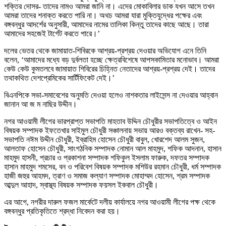
শক্তির দোসর- তাদের নামও আমরা জানি না। এদের মোকাবিলার ডাক যখন আসে তখন
আমরা তাদের শনাক্ত করতে পারি না। অথচ আমরা যারা মুক্তিযুদ্ধের পক্ষের এবং
বঙ্গবন্ধুর আদর্শের অনুসারী, আমাদের নামের তালিকা কিন্তু তাদের কাছে আছে। তারা
আমাদের সহজেই টার্গেট করতে পারে।’
দলের ভেতর থেকে জামায়াত-শিবিরকে আশ্রয়-প্রশ্রয় দেওয়ার অভিযোগ এনে তিনি
বলেন, ‘আমাদের মধ্যে বড় দুর্বলতা হচ্ছে ক্ষেত্রবিশেষে আপসকামিতার মনোভাব। আমরা
কেউ কেউ কুমতলবে জামায়াত শিবিরের চিহ্নিত নেতাদের আশ্রয়-প্রশ্রয় দেই। তাদের
তথাকথিত দেশপ্রেমিকের সার্টিফিকেট দেই।’
বিএনপিকে সভা-সমাবেশের অনুমতি দেওয়া হলেও নাশকতার লাইসেন্স না দেওয়ার আহ্বান
জানান আ জ ম নাছির উদ্দীন।
নগর আওয়ামী লীগের ভারপ্রাপ্ত সভাপতি মাহতাব উদ্দিন চৌধুরীর সভাপতিত্বে ও আইন
বিষয়ক সম্পাদক ইফতেখার সাইমুল চৌধুরী সঞ্চালনায় সভায় আরও বক্তব্য রাখেন- সহ-
সভাপতি নঈম উদ্দীন চৌধুরী, ইব্রাহিম হোসেন চৌধুরী বাবুল, খোরশেদ আলম সুজন,
আলতাফ হোসেন চৌধুরী, সাংগঠনিক সম্পাদক নোমান আল মাহমুদ, শফিক আদনান, হাসান
মাহমুদ হাসনী, প্রচার ও প্রকাশনা সম্পাদক শফিকুল ইসলাম ফারুক, দফতর সম্পাদক
হাসান মাহমুদ শমসের, বন ও পরিবেশ বিষয়ক সম্পাদক মশিউর রহমান চৌধুরী, ধর্ম সম্পাদক
হাজী জহুর আহমদ, ত্রাণ ও সমাজ কল্যাণ সম্পাদক মোহাম্মদ হোসেন, শ্রম সম্পাদক
আব্দুল আহাদ, স্বাস্থ্য বিষয়ক সম্পাদক ফয়সল ইকবাল চৌধুরী।
এর আগে, নগরীর দারুল ফজল মার্কেটে দলীয় কার্যালয়ে নগর আওয়ামী লীগের পক্ষ থেকে
বঙ্গবন্ধুর প্রতিকৃতিতে শ্রদ্ধা নিবেদন করা হয়।