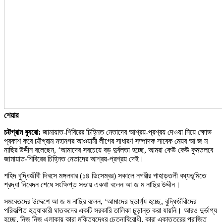
শেয়ার
চট্টগ্রাম ব্যুরো:
জামায়াত-শিবিরের চিহ্নিত নেতাদের আশ্রয়-প্রশ্রয় দেওয়া নিয়ে ক্ষোভ
প্রকাশ করে চট্টগ্রাম মহানগর আওয়ামী লীগের সাধারণ সম্পাদক সাবেক মেয়র আ জ ম
নাছির উদ্দীন বলেছেন, ‘আমাদের সবচেয়ে বড় দুর্বলতা হচ্ছে, আমরা কেউ কেউ কুমতলবে
জামায়াত-শিবিরের চিহ্নিত নেতাদের আশ্রয়-প্রশ্রয় দেই।
শহিদ বুদ্ধিজীবী দিবসে মঙ্গলবার (১৪ ডিসেম্বর) সকালে নগরীর পাহাড়তলী বধ্যভূমিতে
শ্রদ্ধা নিবেদন শেষে সংক্ষিপ্ত সভায় একথা বলেন আ জ ম নাছির উদ্দীন।
সমবেতদের উদ্দেশে আ জ ম নাছির বলেন, ‘আমাদের দুভার্গ্য হচ্ছে, বুদ্ধিজীবীদের
পরিকল্পিত হত্যাকারী ঘাতকদের একটি সরকারি তালিকা চূড়ান্ত করা যায়নি। আরও দুর্ভাগ্য
হচ্ছে, নিজ নিজ এলাকায় কারা মুক্তিযুদ্ধের চেতনাবিরোধী, কারা একাত্তরের পরাজিত