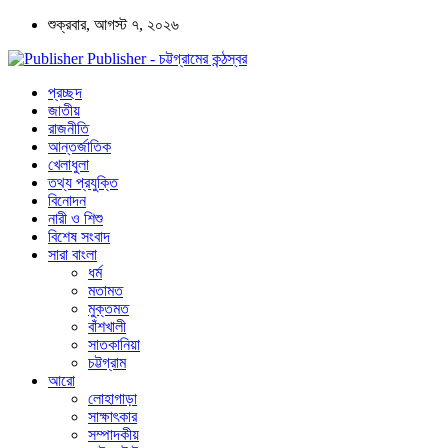
শুক্রবার, আগস্ট ৭, ২০২৬
Publisher - চট্টগ্রামের কন্ঠস্বর
প্রচ্ছদ
জাতীয়
রাজনীতি
আন্তর্জাতিক
খেলাধুলা
তথ্য প্রযুক্তি
বিনোদন
নারী ও শিশু
বিশেষ সংবাদ
সারা বাংলা
ধর্ম
মতামত
মুক্তমত
বাঁশখালী
সাতকানিয়া
চট্টগ্রাম
আরো
লোহাগাড়া
সাক্ষাৎকার
সম্পাদকীয়