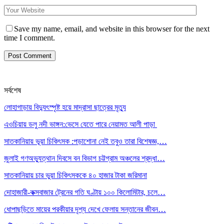
Save my name, email, and website in this browser for the next
time I comment.
সর্বশেষ
লোহাগাড়ায় বিদ্যুৎস্পৃষ্ট হয়ে মাদ্রাসা ছাত্রের মৃত্যু
এওচিয়ায় ডলু নদী ভাঙ্গন:ভেসে যেতে পারে নেয়ামত আলী পাড়া
সাতকানিয়ায় ভূয়া চিকিৎসক :পড়াশোনা নেই তবুও তারা বিশেষজ্ঞ,…
জুলাই গণঅভ্যুত্থান দিবসে বন বিভাগ চট্টগ্রাম অঞ্চলের শ্রদ্ধা…
সাতকানিয়ায় চার ভুয়া চিকিৎসককে ৪০ হাজার টাকা জরিমানা
দোহাজারী-কক্সবাজার ট্রেনের গতি ঘণ্টায় ১০০ কিলোমিটার, চলে…
ধোপাছড়িতে মায়ের পরকীয়ার দৃশ্য দেখে ফেলায় সন্তানের জীবন…