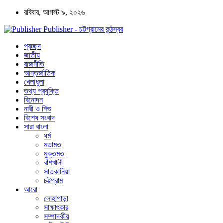
রবিবার, আগস্ট ৯, ২০২৬
Publisher - চট্টগ্রামের কন্ঠস্বর
প্রচ্ছদ
জাতীয়
রাজনীতি
আন্তর্জাতিক
খেলাধুলা
তথ্য প্রযুক্তি
বিনোদন
নারী ও শিশু
বিশেষ সংবাদ
সারা বাংলা
ধর্ম
মতামত
মুক্তমত
বাঁশখালী
সাতকানিয়া
চট্টগ্রাম
আরো
লোহাগাড়া
সাক্ষাৎকার
সম্পাদকীয়