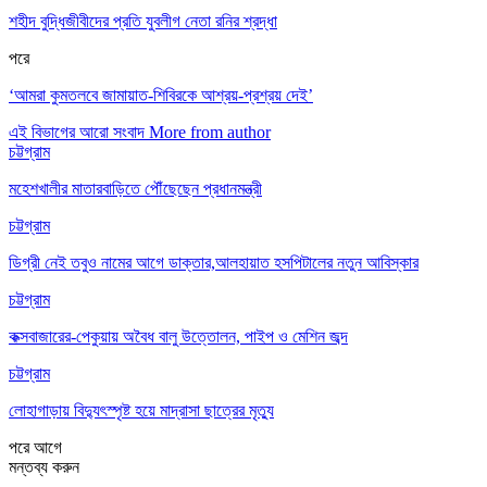
শহীদ বুদ্ধিজীবীদের প্রতি যুবলীগ নেতা রনির শ্রদ্ধা
পরে
‘আমরা কুমতলবে জামায়াত-শিবিরকে আশ্রয়-প্রশ্রয় দেই’
এই বিভাগের আরো সংবাদ
More from author
চট্টগ্রাম
মহেশখালীর মাতারবাড়িতে পৌঁছেছেন প্রধানমন্ত্রী
চট্টগ্রাম
ডিগ্রী নেই তবুও নামের আগে ডাক্তার,আলহায়াত হসপিটালের নতুন আবিস্কার
চট্টগ্রাম
কক্সবাজারের-পেকুয়ায় অবৈধ বালু উত্তোলন, পাইপ ও মেশিন জব্দ
চট্টগ্রাম
লোহাগাড়ায় বিদ্যুৎস্পৃষ্ট হয়ে মাদ্রাসা ছাত্রের মৃত্যু
পরে
আগে
মন্তব্য করুন