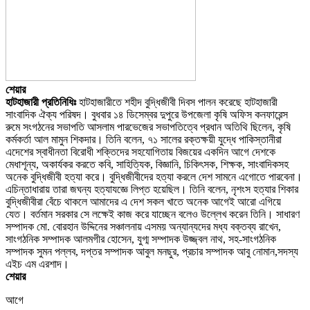
শেয়ার
হাটহাজারী প্রতিনিধিঃ
হাটহাজারীতে শহীদ বুদ্ধিজীবী দিবস পালন করেছে হাটহাজারী
সাংবাদিক ঐক্য পরিষদ। বুধবার ১৪ ডিসেম্বর দুপুরে উপজেলা কৃষি অফিস কনফারেন্স
রুমে সংগঠনের সভাপতি আসলাম পারভেজের সভাপতিত্বে প্রধান অতিথি ছিলেন, কৃষি
কর্মকর্তা আল মামুন শিকদার। তিনি বলেন, ৭১ সালের রক্তক্ষয়ী যুদ্ধে পাকিস্তানীরা
এদেশের স্বাধীনতা বিরোধী শক্তিদের সহযোগিতায় বিজয়ের একদিন আগে দেশকে
মেধাশূন্য, অকার্যকর করতে কবি, সাহিত্যিক, বিজ্ঞানি, চিকিৎসক, শিক্ষক, সাংবাদিকসহ
অনেক বুদ্ধিজীবী হত্যা করে। বুদ্ধিজীবীদের হত্যা করলে দেশ সামনে এগোতে পারবেনা।
এচিন্তাধারায় তারা জঘন্য হত্যাযজ্ঞে লিপ্ত হয়েছিল। তিনি বলেন, নৃশংস হত্যার শিকার
বুদ্ধিজীবীরা বেঁচে থাকলে আমাদের এ দেশ সকল খাতে অনেক আগেই আরো এগিয়ে
যেত। বর্তমান সরকার সে লক্ষেই কাজ করে যাচ্ছেন বলেও উল্লেখ করেন তিনি। সাধারণ
সম্পাদক মো. বোরহান উদ্দিনের সঞ্চালনায় এসময় অন্যান্যদের মধ্য বক্তব্য রাখেন,
সাংগঠনিক সম্পাদক আলমগীর হোসেন, যুগ্ম সম্পাদক উজ্জ্বল নাথ, সহ-সাংগঠনিক
সম্পাদক সুমন পল্লব, দপ্তর সম্পাদক আবুল মনছুর, প্রচার সম্পাদক আবু নোমান,সদস্য
এইচ এম এরশাদ।
শেয়ার
আগে