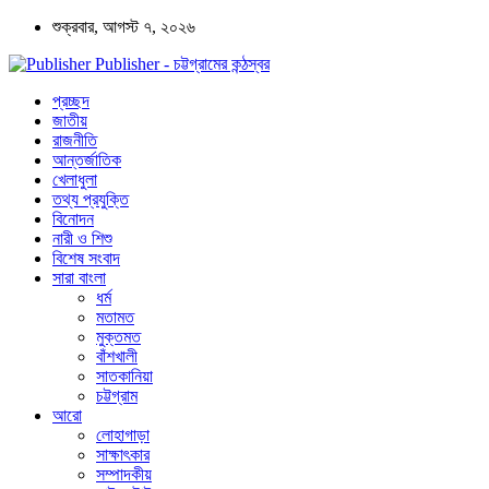
শুক্রবার, আগস্ট ৭, ২০২৬
Publisher - চট্টগ্রামের কন্ঠস্বর
প্রচ্ছদ
জাতীয়
রাজনীতি
আন্তর্জাতিক
খেলাধুলা
তথ্য প্রযুক্তি
বিনোদন
নারী ও শিশু
বিশেষ সংবাদ
সারা বাংলা
ধর্ম
মতামত
মুক্তমত
বাঁশখালী
সাতকানিয়া
চট্টগ্রাম
আরো
লোহাগাড়া
সাক্ষাৎকার
সম্পাদকীয়