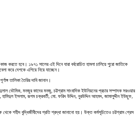
ে কাজ করতে হবে। ১৯৭১ সালের এই দিনে যারা বর্বরোচিত হামলা চালিয়ে পুরো জাতিকে
কাবেলা করে দেশকে এগিয়ে নিয়ে যাচ্ছেন।
ূর্ণাঙ্গ তালিকা তৈরির দাবি জানান।
েবদুলাল ভৌমিক, মনজুর কাদের মনজু, চট্টগ্রাম সাংবাদিক ইউনিয়নের প্রচার সম্পাদক সরওয়ার
ামিদুল ইসলাম, রূপম চক্রবর্তী, মো. ফরিদ উদ্দিন, নুরউদ্দিন আহমদ, জামালুদ্দীন ইউছুফ,
ষ থেকে শহীদ বুদ্ধিজীবীদের প্রতি শ্রদ্ধা জানানো হয়। উক্ত কর্মসূচিতেও চট্টগ্রাম প্রেস