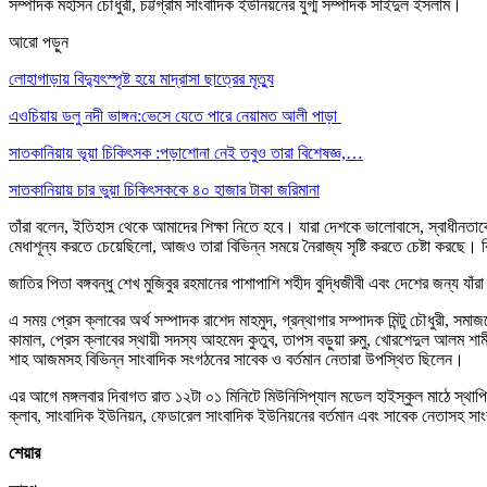
সম্পাদক মহসিন চৌধুরী, চট্টগ্রাম সাংবাদিক ইউনিয়নের যুগ্ম সম্পাদক সাইদুল ইসলাম।
আরো পড়ুন
লোহাগাড়ায় বিদ্যুৎস্পৃষ্ট হয়ে মাদ্রাসা ছাত্রের মৃত্যু
এওচিয়ায় ডলু নদী ভাঙ্গন:ভেসে যেতে পারে নেয়ামত আলী পাড়া
সাতকানিয়ায় ভূয়া চিকিৎসক :পড়াশোনা নেই তবুও তারা বিশেষজ্ঞ,…
সাতকানিয়ায় চার ভুয়া চিকিৎসককে ৪০ হাজার টাকা জরিমানা
তাঁরা বলেন, ইতিহাস থেকে আমাদের শিক্ষা নিতে হবে। যারা দেশকে ভালোবাসে, স্বাধীনতা
মেধাশূন্য করতে চেয়েছিলো, আজও তারা বিভিন্ন সময়ে নৈরাজ্য সৃষ্টি করতে চেষ্টা করছে। 
জাতির পিতা বঙ্গবন্ধু শেখ মুজিবুর রহমানের পাশাপাশি শহীদ বুদ্ধিজীবী এবং দেশের জন্য যাঁরা 
এ সময় প্রেস ক্লাবের অর্থ সম্পাদক রাশেদ মাহমুদ, গ্রন্থাগার সম্পাদক মিন্টু চৌধুরী, 
কামাল, প্রেস ক্লাবের স্থায়ী সদস্য আহমেদ কুতুব, তাপস বড়ুয়া রুমু, খোরশেদুল আলম শামীম
শাহ আজমসহ বিভিন্ন সাংবাদিক সংগঠনের সাবেক ও বর্তমান নেতারা উপস্থিত ছিলেন।
এর আগে মঙ্গলবার দিবাগত রাত ১২টা ০১ মিনিটে মিউনিসিপ্যাল মডেল হাইস্কুল মাঠে স্থাপিত অ
ক্লাব, সাংবাদিক ইউনিয়ন, ফেডারেল সাংবাদিক ইউনিয়নের বর্তমান এবং সাবেক নেতাসহ স
শেয়ার