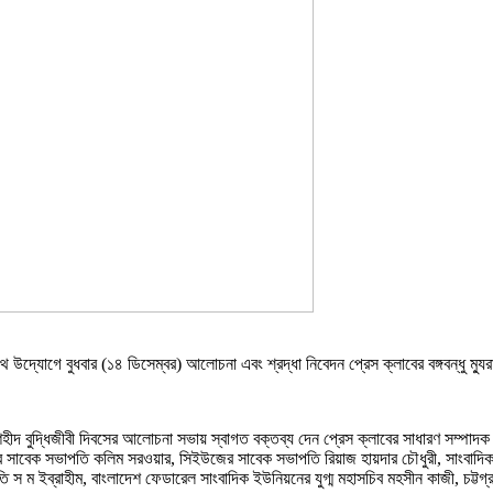
ৌথ উদ্যোগে বুধবার (১৪ ডিসেম্বর) আলোচনা এবং শ্রদ্ধা নিবেদন প্রেস ক্লাবের বঙ্গবন্ধু ম্য
শহীদ বুদ্ধিজীবী দিবসের আলোচনা সভায় স্বাগত বক্তব্য দেন প্রেস ক্লাবের সাধারণ সম্পা
ক্লাবের সাবেক সভাপতি কলিম সরওয়ার, সিইউজের সাবেক সভাপতি রিয়াজ হায়দার চৌধুরী, সাংবাদ
ি স ম ইব্রাহীম, বাংলাদেশ ফেডারেল সাংবাদিক ইউনিয়নের যুগ্ম মহাসচিব মহসীন কাজী, চট্টগ্রা