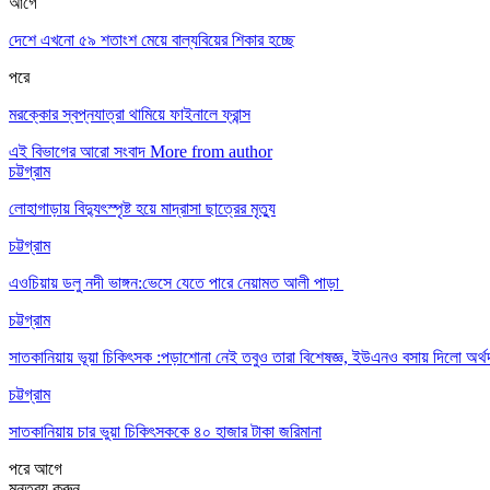
আগে
দেশে এখনো ৫৯ শতাংশ মেয়ে বাল্যবিয়ের শিকার হচ্ছে
পরে
মরক্কোর স্বপ্নযাত্রা থামিয়ে ফাইনালে ফ্রান্স
এই বিভাগের আরো সংবাদ
More from author
চট্টগ্রাম
লোহাগাড়ায় বিদ্যুৎস্পৃষ্ট হয়ে মাদ্রাসা ছাত্রের মৃত্যু
চট্টগ্রাম
এওচিয়ায় ডলু নদী ভাঙ্গন:ভেসে যেতে পারে নেয়ামত আলী পাড়া
চট্টগ্রাম
সাতকানিয়ায় ভূয়া চিকিৎসক :পড়াশোনা নেই তবুও তারা বিশেষজ্ঞ, ইউএনও বসায় দিলো অর্থ
চট্টগ্রাম
সাতকানিয়ায় চার ভুয়া চিকিৎসককে ৪০ হাজার টাকা জরিমানা
পরে
আগে
মন্তব্য করুন