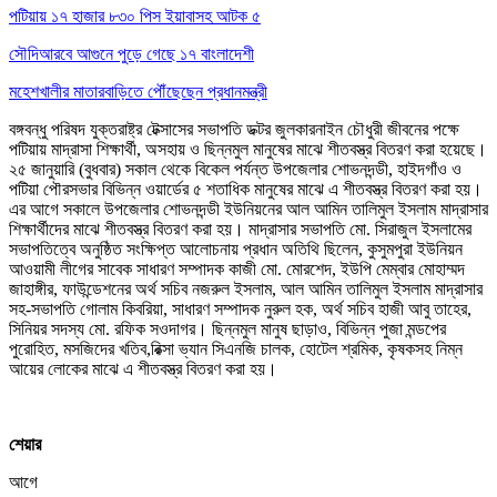
পটিয়ায় ১৭ হাজার ৮৩০ পিস ইয়াবাসহ আটক ৫
সৌদিআরবে আগুনে পুড়ে গেছে ১৭ বাংলাদেশী
মহেশখালীর মাতারবাড়িতে পৌঁছেছেন প্রধানমন্ত্রী
বঙ্গবন্ধু পরিষদ যুক্তরাষ্ট্র টেক্সাসের সভাপতি ডক্টর জুলকারনাইন চৌধুরী জীবনের পক্ষে
পটিয়ায় মাদ্রাসা শিক্ষার্থী, অসহায় ও ছিন্নমুল মানুষের মাঝে শীতবস্ত্র বিতরণ করা হয়েছে।
২৫ জানুয়ারি (বুধবার) সকাল থেকে বিকেল পর্যন্ত উপজেলার শোভনদন্ডী, হাইদগাঁও ও
পটিয়া পৌরসভার বিভিন্ন ওয়ার্ডের ৫ শতাধিক মানুষের মাঝে এ শীতবস্ত্র বিতরণ করা হয়।
এর আগে সকালে উপজেলার শোভনদন্ডী ইউনিয়নের আল আমিন তালিমুল ইসলাম মাদ্রাসার
শিক্ষার্থীদের মাঝে শীতবস্ত্র বিতরণ করা হয়। মাদ্রাসার সভাপতি মো. সিরাজুল ইসলামের
সভাপতিত্বে অনুষ্ঠিত সংক্ষিপ্ত আলোচনায় প্রধান অতিথি ছিলেন, কুসুমপুরা ইউনিয়ন
আওয়ামী লীগের সাবেক সাধারণ সম্পাদক কাজী মো. মোরশেদ, ইউপি মেম্বার মোহাম্মদ
জাহাঙ্গীর, ফাউন্ডেশনের অর্থ সচিব নজরুল ইসলাম, আল আমিন তালিমুল ইসলাম মাদ্রাসার
সহ-সভাপতি গোলাম কিবরিয়া, সাধারণ সম্পাদক নুরুল হক, অর্থ সচিব হাজী আবু তাহের,
সিনিয়র সদস্য মো. রফিক সওদাগর। ছিন্নমুল মানুষ ছাড়াও, বিভিন্ন পুজা মন্ডপের
পুরোহিত, মসজিদের খতিব,রিক্সা ভ্যান সিএনজি চালক, হোটেল শ্রমিক, কৃষকসহ নিম্ন
আয়ের লোকের মাঝে এ শীতবস্ত্র বিতরণ করা হয়।
শেয়ার
আগে