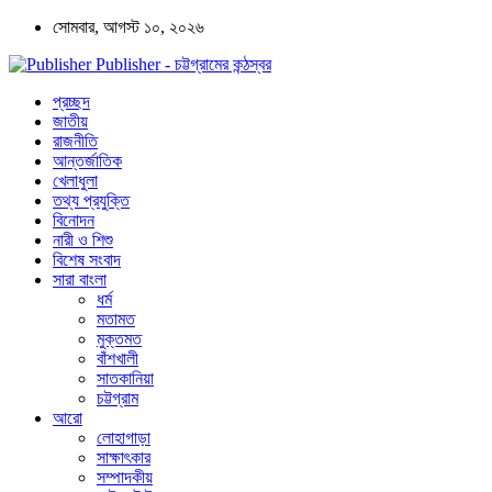
সোমবার, আগস্ট ১০, ২০২৬
Publisher - চট্টগ্রামের কন্ঠস্বর
প্রচ্ছদ
জাতীয়
রাজনীতি
আন্তর্জাতিক
খেলাধুলা
তথ্য প্রযুক্তি
বিনোদন
নারী ও শিশু
বিশেষ সংবাদ
সারা বাংলা
ধর্ম
মতামত
মুক্তমত
বাঁশখালী
সাতকানিয়া
চট্টগ্রাম
আরো
লোহাগাড়া
সাক্ষাৎকার
সম্পাদকীয়