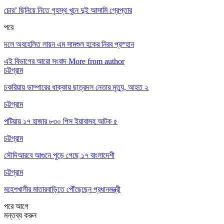
চোর’ ছিনিয়ে নিতে গৃহস্থ খুনে দুই আসামি গ্রেপ্তার
পরে
দলে অবহেলিত লায়ন এম সামশুল হকের নিরব প্রস্হান
এই বিভাগের আরো সংবাদ
More from author
চট্টগ্রাম
চকরিয়ায় ডাম্পারের ধাক্কায় ছাত্রদল নেতার মৃত্যু, আহত ২
চট্টগ্রাম
পটিয়ায় ১৭ হাজার ৮৩০ পিস ইয়াবাসহ আটক ৫
চট্টগ্রাম
সৌদিআরবে আগুনে পুড়ে গেছে ১৭ বাংলাদেশী
চট্টগ্রাম
মহেশখালীর মাতারবাড়িতে পৌঁছেছেন প্রধানমন্ত্রী
পরে
আগে
মন্তব্য করুন