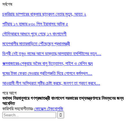
সর্বশেষ
চকরিয়ায় ডাম্পারের ধাক্কায় ছাত্রদল নেতার মৃত্যু, আহত ২
পটিয়ায় ১৭ হাজার ৮৩০ পিস ইয়াবাসহ আটক ৫
সৌদিআরবে আগুনে পুড়ে গেছে ১৭ বাংলাদেশী
মহেশখালীর মাতারবাড়িতে পৌঁছেছেন প্রধানমন্ত্রী
ডিগ্রী নেই তবুও নামের আগে ডাক্তার,আলহায়াত হসপিটালের নতুন…
কক্সবাজারের-পেকুয়ায় অবৈধ বালু উত্তোলন, পাইপ ও মেশিন জব্দ
ঘুষের টাকা ফেরত দেওয়ার প্রতিশ্রুতি দিয়ে গোপনে কর্মস্থল…
আওয়ামী লীগ অস্থিরতা সৃষ্টির চেষ্টা করছে, জনগণ তা গ্রহণ করবে…
পরে
আগে
যথাযথ নিয়মানুসারে গণপ্রজাতন্ত্রী বাংলাদেশ সরকারের তথ্যমন্ত্রণালয়ে নিবন্ধনের জন্য
আবেদিত
কারিগরি সহযোগীতায়ঃ
কোডেক্স টেকনোলজি